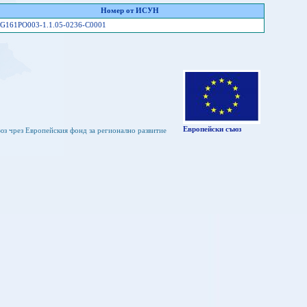
Номер от ИСУН
G161PO003-1.1.05-0236-C0001
Европейски съюз
юз чрез Европейския фонд за регионално развитие