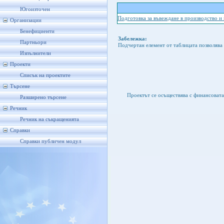
Югоизточен
Подготовка за въвеждане в производство и
Организации
Бенефициенти
Забележка:
Партньори
Подчертан елемент от таблицата позволява 
Изпълнители
Проекти
Списък на проектите
Търсене
Проектът се осъществява с финансоват
Разширено търсене
Речник
Речник на съкращенията
Справки
Справки публичен модул