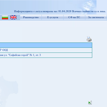
Информацията е актуализирана на: 01.04.2020 Всички стойности са в лева.
Ръководство
Е-услуги
СФ на ЕС
За системата
Й" ООД
я ул. "Софийски герой" № 1, ет. 3