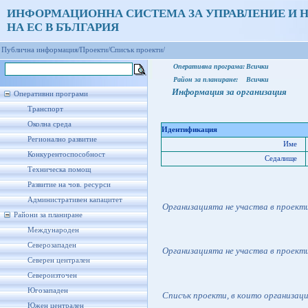
ИНФОРМАЦИОННА СИСТЕМА ЗА УПРАВЛЕНИЕ И 
НА ЕС В БЪЛГАРИЯ
Публична информация/
Проекти/
Списък проекти/
Оперативна програма:
Всички
Район за планиране:
Всички
Информация за организация
Оперативни програми
Транспорт
Околна среда
Идентификация
Регионално развитие
Име
Конкурентоспособност
Седалище
Техническа помощ
Развитие на чов. ресурси
Административен капацитет
Организацията не участва в проект
Райони за планиране
Международен
Северозападен
Организацията не участва в проект
Северен централен
Североизточен
Югозападен
Списък проекти, в които организац
Южен централен