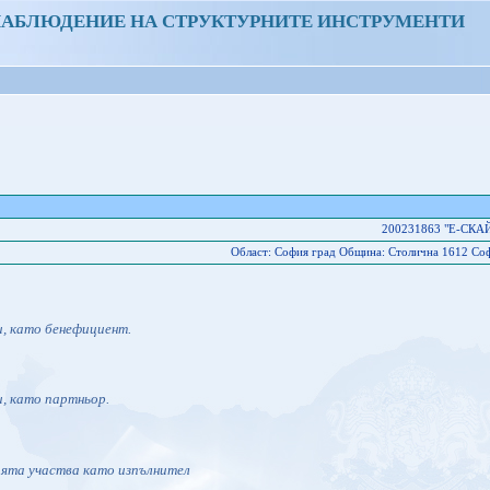
НАБЛЮДЕНИЕ НА СТРУКТУРНИТЕ ИНСТРУМЕНТИ
200231863 "Е-СКА
Област: София град Oбщина: Столична 1612 Софи
и, като бенефициент.
и, като партньор.
ията участва като изпълнител