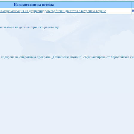
Наименование на проекта
 комерсиализация на двуцилиндров гърбичен двигател с вътрешно горене
B
показване на детайли при избирането му.
а подкрепа на оперативна програма „Техническа помощ”, съфинансирана от Европейския съ