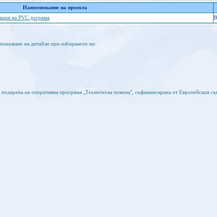
Наименование на проекта
укция на PVC дограма
B
показване на детайли при избирането му.
а подкрепа на оперативна програма „Техническа помощ”, съфинансирана от Европейския съ