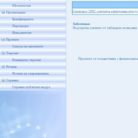
Югоизточен
Стилпласт 2002 стартира електронна прод
Организации
Бенефициенти
Забележка:
Партньори
Подчертан елемент от таблицата позволява 
Изпълнители
Проекти
Списък на проектите
Търсене
Проектът се осъществява с финансоват
Разширено търсене
Речник
Речник на съкращенията
Справки
Справки публичен модул