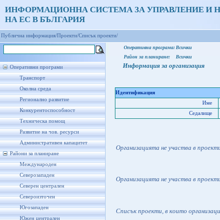
ИНФОРМАЦИОННА СИСТЕМА ЗА УПРАВЛЕНИЕ И 
НА ЕС В БЪЛГАРИЯ
Публична информация/
Проекти/
Списък проекти/
Оперативна програма:
Всички
Район за планиране:
Всички
Информация за организация
Оперативни програми
Транспорт
Околна среда
Идентификация
Регионално развитие
Име
Конкурентоспособност
Седалище
Техническа помощ
Развитие на чов. ресурси
Административен капацитет
Организацията не участва в проект
Райони за планиране
Международен
Северозападен
Организацията не участва в проект
Северен централен
Североизточен
Югозападен
Списък проекти, в които организац
Южен централен