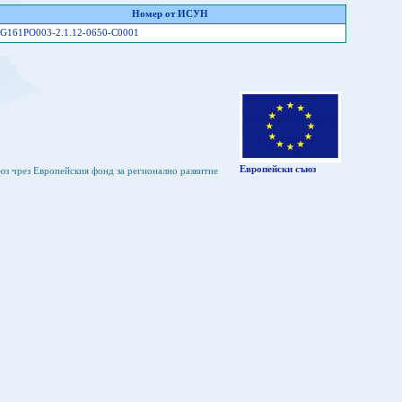
Номер от ИСУН
G161PO003-2.1.12-0650-C0001
Европейски съюз
юз чрез Европейския фонд за регионално развитие