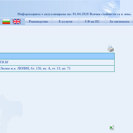
Информацията е актуализирана на: 01.04.2020 Всички стойности са в лева.
Ръководство
Е-услуги
СФ на ЕС
За системата
ТИ.БГ
юлин ж.к. ЛЮЛИН, бл. 136, вх. А, ет. 13, ап. 71