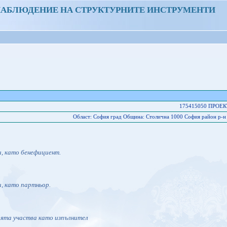
НАБЛЮДЕНИЕ НА СТРУКТУРНИТЕ ИНСТРУМЕНТИ
175415050 ПРОЕК
Област: София град Oбщина: Столична 1000 София район р-н Л
и, като бенефициент.
и, като партньор.
ията участва като изпълнител