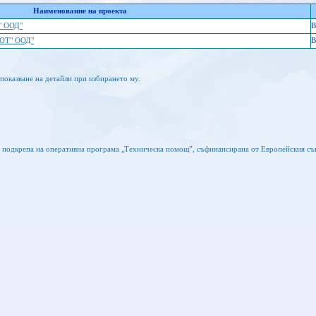
Наименование на проекта
" ООД"
B
 СОТ" ООД"
B
показване на детайли при избирането му.
а подкрепа на оперативна програма „Техническа помощ”, съфинансирана от Европейския съ