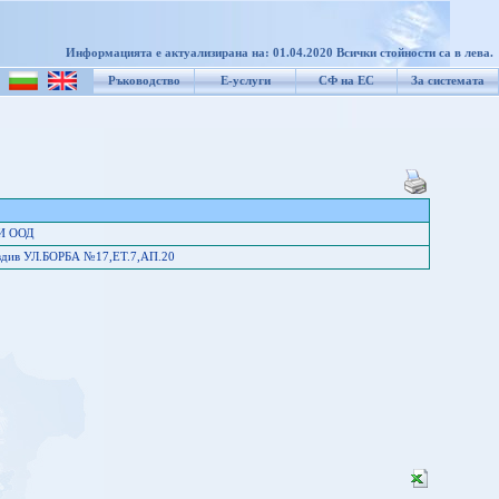
Информацията е актуализирана на: 01.04.2020 Всички стойности са в лева.
Ръководство
Е-услуги
СФ на ЕС
За системата
И ООД
овдив УЛ.БОРБА №17,ЕТ.7,АП.20