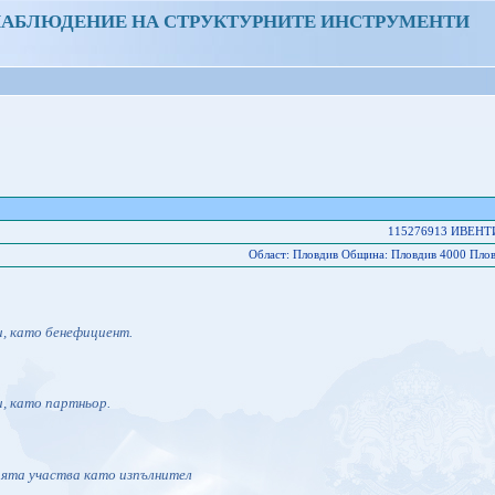
НАБЛЮДЕНИЕ НА СТРУКТУРНИТЕ ИНСТРУМЕНТИ
115276913 ИВЕНТ
Област: Пловдив Oбщина: Пловдив 4000 Пл
и, като бенефициент.
и, като партньор.
ията участва като изпълнител