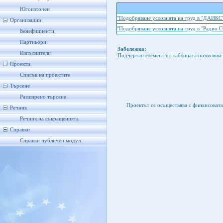
Югоизточен
"Подобряване условията на труд в "ДАИКС
Организации
"Подобряване условията на труд в "Радио
Бенефициенти
Партньори
Забележка:
Изпълнители
Подчертан елемент от таблицата позволява 
Проекти
Списък на проектите
Търсене
Разширено търсене
Проектът се осъществява с финансоват
Речник
Речник на съкращенията
Справки
Справки публичен модул