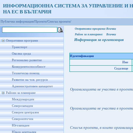
ИНФОРМАЦИОННА СИСТЕМА ЗА УПРАВЛЕНИЕ И 
НА ЕС В БЪЛГАРИЯ
Публична информация/
Проекти/
Списък проекти/
Оперативна програма:
Всички
Район за планиране:
Всички
Информация за организация
Оперативни програми
Транспорт
Околна среда
Идентификация
Регионално развитие
Име
Конкурентоспособност
Седалище
Техническа помощ
Развитие на чов. ресурси
Административен капацитет
Организацията не участва в проект
Райони за планиране
Международен
Северозападен
Организацията не участва в проект
Северен централен
Североизточен
Югозападен
Списък проекти, в които организац
Южен централен