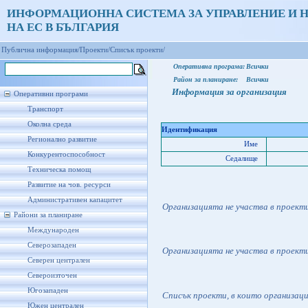
ИНФОРМАЦИОННА СИСТЕМА ЗА УПРАВЛЕНИЕ И 
НА ЕС В БЪЛГАРИЯ
Публична информация/
Проекти/
Списък проекти/
Оперативна програма:
Всички
Район за планиране:
Всички
Информация за организация
Оперативни програми
Транспорт
Околна среда
Идентификация
Регионално развитие
Име
Конкурентоспособност
Седалище
Техническа помощ
Развитие на чов. ресурси
Административен капацитет
Организацията не участва в проект
Райони за планиране
Международен
Северозападен
Организацията не участва в проект
Северен централен
Североизточен
Югозападен
Списък проекти, в които организац
Южен централен