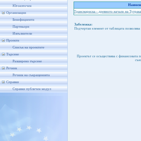
Наимено
Югоизточен
Трансмариска - древното начало на Тутрак
Организации
Бенефициенти
Забележка:
Партньори
Подчертан елемент от таблицата позволява 
Изпълнители
Проекти
Списък на проектите
Търсене
Проектът се осъществява с финансовата 
съю
Разширено търсене
Речник
Речник на съкращенията
Справки
Справки публичен модул