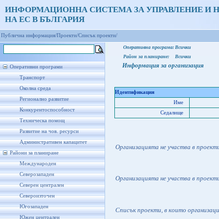
ИНФОРМАЦИОННА СИСТЕМА ЗА УПРАВЛЕНИЕ И 
НА ЕС В БЪЛГАРИЯ
Публична информация/
Проекти/
Списък проекти/
Оперативна програма:
Всички
Район за планиране:
Всички
Информация за организация
Оперативни програми
Транспорт
Околна среда
Идентификация
Регионално развитие
Име
Конкурентоспособност
Седалище
Техническа помощ
Развитие на чов. ресурси
Административен капацитет
Организацията не участва в проект
Райони за планиране
Международен
Северозападен
Организацията не участва в проект
Северен централен
Североизточен
Югозападен
Списък проекти, в които организац
Южен централен