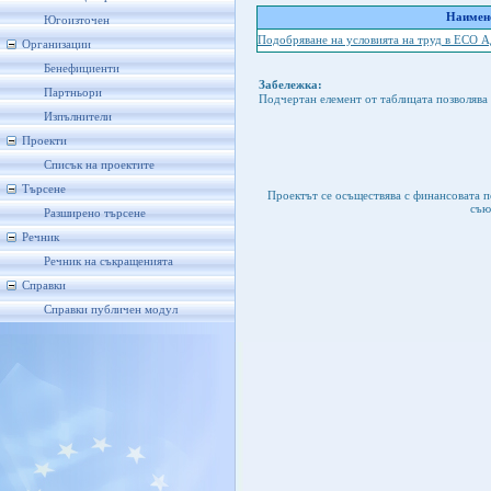
Наимено
Югоизточен
Подобряване на условията на труд в ЕСО 
Организации
Бенефициенти
Забележка:
Партньори
Подчертан елемент от таблицата позволява 
Изпълнители
Проекти
Списък на проектите
Търсене
Проектът се осъществява с финансовата 
съю
Разширено търсене
Речник
Речник на съкращенията
Справки
Справки публичен модул