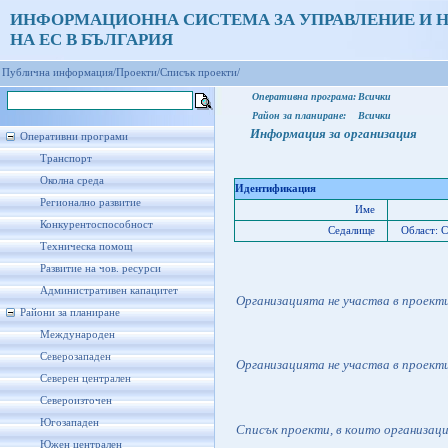
ИНФОРМАЦИОННА СИСТЕМА ЗА УПРАВЛЕНИЕ И 
НА ЕС В БЪЛГАРИЯ
Публична информация/
Проекти/
Списък проекти/
Оперативна програма:
Всички
Район за планиране:
Всички
Информация за организация
Оперативни програми
Транспорт
Околна среда
Идентификация
Регионално развитие
Име
Конкурентоспособност
Седалище
Област: 
Техническа помощ
Развитие на чов. ресурси
Административен капацитет
Организацията не участва в проект
Райони за планиране
Международен
Северозападен
Организацията не участва в проект
Северен централен
Североизточен
Югозападен
Списък проекти, в които организац
Южен централен