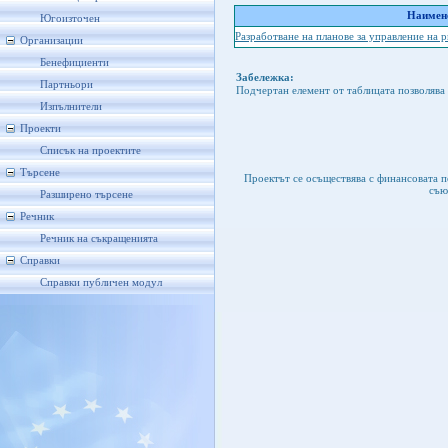
Наимено
Югоизточен
Разработване на планове за управление на 
Организации
Бенефициенти
Забележка:
Партньори
Подчертан елемент от таблицата позволява 
Изпълнители
Проекти
Списък на проектите
Търсене
Проектът се осъществява с финансовата 
съю
Разширено търсене
Речник
Речник на съкращенията
Справки
Справки публичен модул