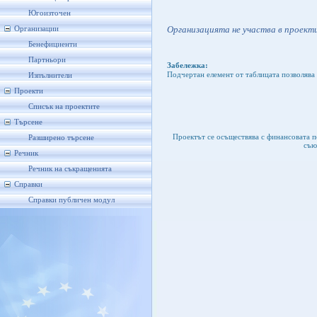
Югоизточен
Организацията не участва в проекти
Организации
Бенефициенти
Партньори
Забележка:
Подчертан елемент от таблицата позволява 
Изпълнители
Проекти
Списък на проектите
Търсене
Проектът се осъществява с финансовата 
Разширено търсене
съю
Речник
Речник на съкращенията
Справки
Справки публичен модул