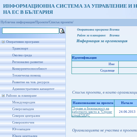
ИНФОРМАЦИОННА СИСТЕМА ЗА УПРАВЛЕНИЕ И 
НА ЕС В БЪЛГАРИЯ
Публична информация/
Проекти/
Списък проекти/
Оперативна програма:
Всички
Район за планиране:
Всички
Информация за организация
Оперативни програми
Транспорт
Околна среда
Идентификация
Регионално развитие
Име
Конкурентоспособност
Седалище
Техническа помощ
Развитие на чов. ресурси
Административен капацитет
Списък проекти, в които организац
Райони за планиране
Международен
Наименование на проекта
Начало
"Здраве и безопасност на
Северозападен
работното място в "Стронг
24.06.2013
строй"ООД"
Северен централен
Североизточен
Югозападен
Организацията не участва в проект
Южен централен