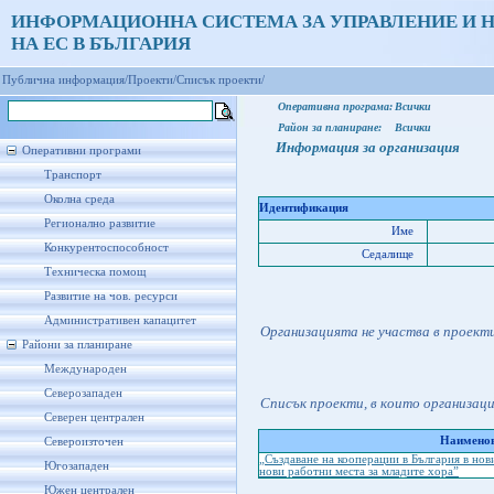
ИНФОРМАЦИОННА СИСТЕМА ЗА УПРАВЛЕНИЕ И 
НА ЕС В БЪЛГАРИЯ
Публична информация/
Проекти/
Списък проекти/
Оперативна програма:
Всички
Район за планиране:
Всички
Информация за организация
Оперативни програми
Транспорт
Околна среда
Идентификация
Регионално развитие
Име
Конкурентоспособност
Седалище
Техническа помощ
Развитие на чов. ресурси
Административен капацитет
Организацията не участва в проект
Райони за планиране
Международен
Северозападен
Списък проекти, в които организац
Северен централен
Наименов
Североизточен
„Създаване на кооперации в България в нов
Югозападен
нови работни места за младите хора”
Южен централен