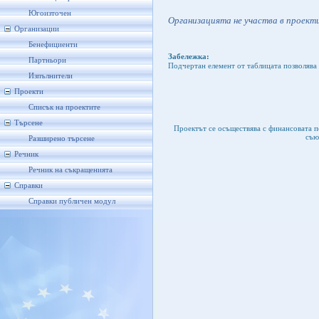
Югоизточен
Организацията не участва в проекти
Организации
Бенефициенти
Забележка:
Партньори
Подчертан елемент от таблицата позволява 
Изпълнители
Проекти
Списък на проектите
Търсене
Проектът се осъществява с финансовата 
съю
Разширено търсене
Речник
Речник на съкращенията
Справки
Справки публичен модул