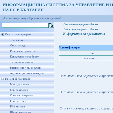
ИНФОРМАЦИОННА СИСТЕМА ЗА УПРАВЛЕНИЕ И 
НА ЕС В БЪЛГАРИЯ
Публична информация/
Проекти/
Списък проекти/
Оперативна програма:
Всички
Район за планиране:
Всички
Информация за организация
Оперативни програми
Транспорт
Околна среда
Идентификация
Регионално развитие
Име
Конкурентоспособност
Седалище
Техническа помощ
Развитие на чов. ресурси
Административен капацитет
Организацията не участва в проект
Райони за планиране
Международен
Северозападен
Организацията не участва в проект
Северен централен
Североизточен
Югозападен
Списък проекти, в които организац
Южен централен