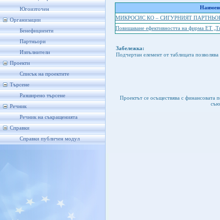
Наимено
Югоизточен
МИКРОСИС КО – СИГУРНИЯТ ПАРТНЬО
Организации
Повишаване ефективността на фирма ЕТ „Т
Бенефициенти
Партньори
Забележка:
Изпълнители
Подчертан елемент от таблицата позволява 
Проекти
Списък на проектите
Търсене
Разширено търсене
Проектът се осъществява с финансовата 
съю
Речник
Речник на съкращенията
Справки
Справки публичен модул