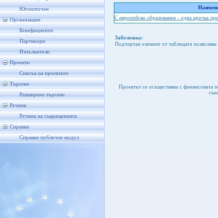
Наимено
Югоизточен
С европейско образование - една крачка пр
Организации
Бенефициенти
Забележка:
Партньори
Подчертан елемент от таблицата позволява 
Изпълнители
Проекти
Списък на проектите
Търсене
Проектът се осъществява с финансовата 
съю
Разширено търсене
Речник
Речник на съкращенията
Справки
Справки публичен модул