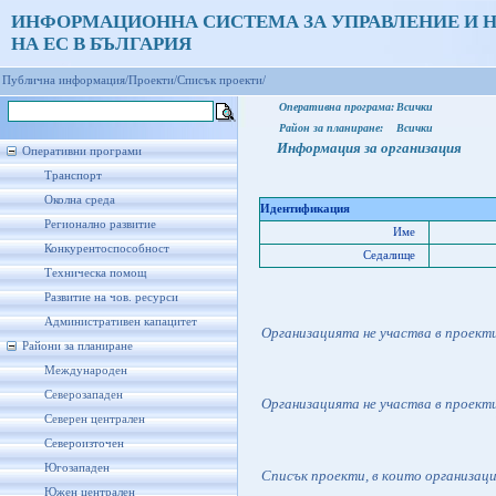
ИНФОРМАЦИОННА СИСТЕМА ЗА УПРАВЛЕНИЕ И 
НА ЕС В БЪЛГАРИЯ
Публична информация/
Проекти/
Списък проекти/
Оперативна програма:
Всички
Район за планиране:
Всички
Информация за организация
Оперативни програми
Транспорт
Околна среда
Идентификация
Регионално развитие
Име
Конкурентоспособност
Седалище
Техническа помощ
Развитие на чов. ресурси
Административен капацитет
Организацията не участва в проект
Райони за планиране
Международен
Северозападен
Организацията не участва в проект
Северен централен
Североизточен
Югозападен
Списък проекти, в които организац
Южен централен