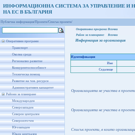
ИНФОРМАЦИОННА СИСТЕМА ЗА УПРАВЛЕНИЕ И 
НА ЕС В БЪЛГАРИЯ
Публична информация/
Проекти/
Списък проекти/
Оперативна програма:
Всички
Район за планиране:
Всички
Информация за организация
Оперативни програми
Транспорт
Околна среда
Идентификация
Регионално развитие
Име
Конкурентоспособност
Седалище
Техническа помощ
Развитие на чов. ресурси
Административен капацитет
Организацията не участва в проект
Райони за планиране
Международен
Северозападен
Организацията не участва в проект
Северен централен
Североизточен
Югозападен
Списък проекти, в които организац
Южен централен