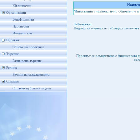
Наимено
Югоизточен
"Инвестиции в технологично обновление и
Организации
Бенефициенти
Забележка:
Партньори
Подчертан елемент от таблицата позволява 
Изпълнители
Проекти
Списък на проектите
Търсене
Проектът се осъществява с финансовата 
съю
Разширено търсене
Речник
Речник на съкращенията
Справки
Справки публичен модул