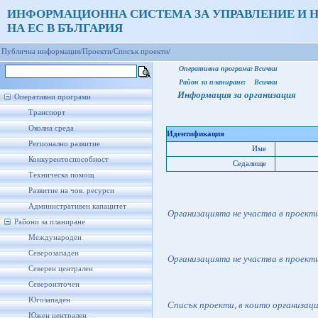
ИНФОРМАЦИОННА СИСТЕМА ЗА УПРАВЛЕНИЕ И 
НА ЕС В БЪЛГАРИЯ
Публична информация/
Проекти/
Списък проекти/
Оперативна програма:
Всички
Район за планиране:
Всички
Информация за организация
Оперативни програми
Транспорт
Околна среда
Идентификация
Регионално развитие
Име
Конкурентоспособност
Седалище
Техническа помощ
Развитие на чов. ресурси
Административен капацитет
Организацията не участва в проект
Райони за планиране
Международен
Северозападен
Организацията не участва в проект
Северен централен
Североизточен
Югозападен
Списък проекти, в които организац
Южен централен