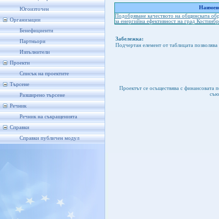
Наимено
Югоизточен
Подобряване качеството на общинската обр
Организации
за енергийна ефективност на град Костинб
Бенефициенти
Забележка:
Партньори
Подчертан елемент от таблицата позволява 
Изпълнители
Проекти
Списък на проектите
Търсене
Проектът се осъществява с финансовата 
съю
Разширено търсене
Речник
Речник на съкращенията
Справки
Справки публичен модул