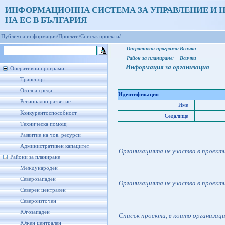
ИНФОРМАЦИОННА СИСТЕМА ЗА УПРАВЛЕНИЕ И 
НА ЕС В БЪЛГАРИЯ
Публична информация/
Проекти/
Списък проекти/
Оперативна програма:
Всички
Район за планиране:
Всички
Информация за организация
Оперативни програми
Транспорт
Околна среда
Идентификация
Регионално развитие
Име
Конкурентоспособност
Седалище
Техническа помощ
Развитие на чов. ресурси
Административен капацитет
Организацията не участва в проект
Райони за планиране
Международен
Северозападен
Организацията не участва в проект
Северен централен
Североизточен
Югозападен
Списък проекти, в които организац
Южен централен