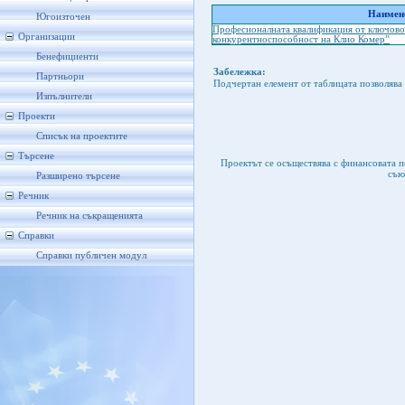
Наимено
Югоизточен
Професионалната квалификация от ключово 
Организации
конкурентноспособност на Клио Комер”
Бенефициенти
Забележка:
Партньори
Подчертан елемент от таблицата позволява 
Изпълнители
Проекти
Списък на проектите
Търсене
Проектът се осъществява с финансовата 
съю
Разширено търсене
Речник
Речник на съкращенията
Справки
Справки публичен модул