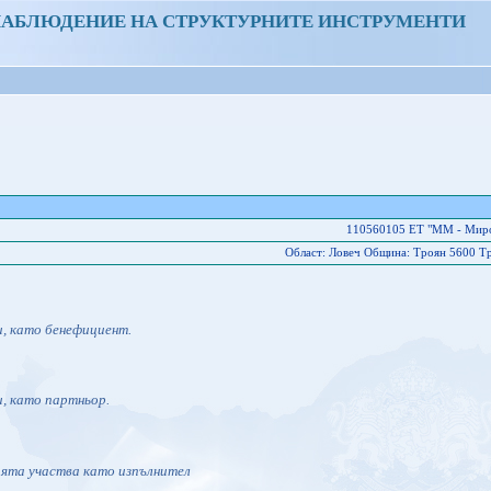
НАБЛЮДЕНИЕ НА СТРУКТУРНИТЕ ИНСТРУМЕНТИ
110560105 ЕТ "ММ - Миро
Област: Ловеч Oбщина: Троян 5600 Тр
и, като бенефициент.
и, като партньор.
ията участва като изпълнител