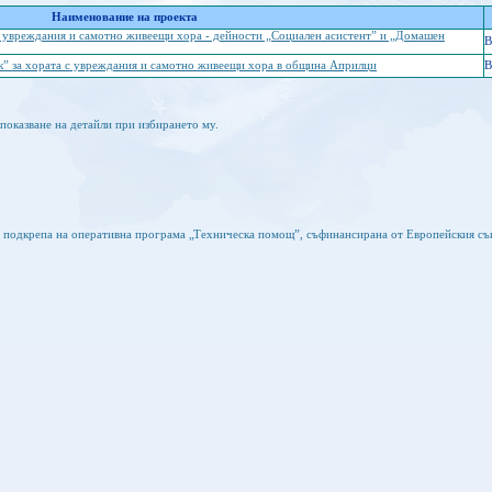
Наименование на проекта
с увреждания и самотно живеещи хора - дейности „Социален асистент” и „Домашен
B
” за хората с увреждания и самотно живеещи хора в община Априлци
B
показване на детайли при избирането му.
а подкрепа на оперативна програма „Техническа помощ”, съфинансирана от Европейския съ