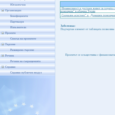
Югоизточен
„Независимост и достоен живот за хората 
Организации
помощник” в община Троян
„Социален асистент” и „Домашен помощник
Бенефициенти
Партньори
Забележка:
Изпълнители
Подчертан елемент от таблицата позволява 
Проекти
Списък на проектите
Търсене
Разширено търсене
Проектът се осъществява с финансоват
Речник
Речник на съкращенията
Справки
Справки публичен модул