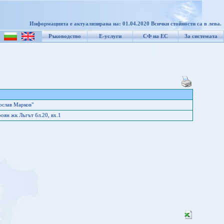
Информацията е актуализирана на: 01.04.2020 Всички стойности са в лева.
Ръководство
Е-услуги
СФ на ЕС
За системата
слав Марков"
оян жк Лъгът бл.20, вх.1