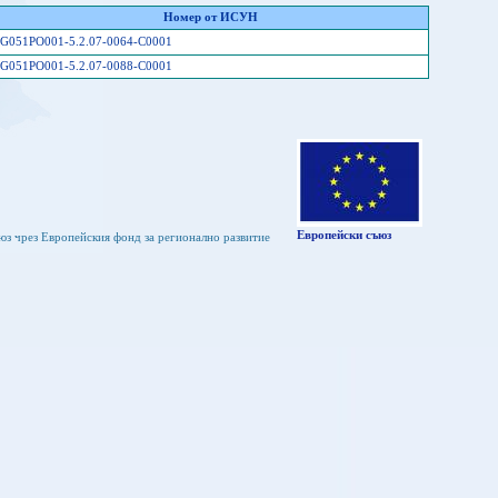
Номер от ИСУН
G051PO001-5.2.07-0064-C0001
G051PO001-5.2.07-0088-C0001
Европейски съюз
юз чрез Европейския фонд за регионално развитие