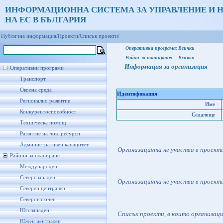
ИНФОРМАЦИОННА СИСТЕМА ЗА УПРАВЛЕНИЕ И 
НА ЕС В БЪЛГАРИЯ
Публична информация/
Проекти/
Списък проекти/
Оперативна програма:
Всички
Район за планиране:
Всички
Информация за организация
Оперативни програми
Транспорт
Околна среда
Идентификация
Регионално развитие
Име
Конкурентоспособност
Седалище
Техническа помощ
Развитие на чов. ресурси
Административен капацитет
Организацията не участва в проект
Райони за планиране
Международен
Северозападен
Организацията не участва в проект
Северен централен
Североизточен
Югозападен
Списък проекти, в които организац
Южен централен