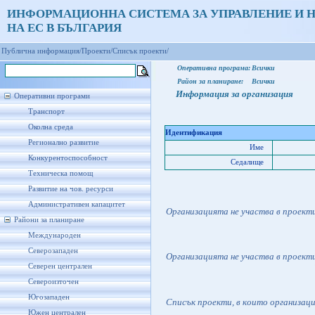
ИНФОРМАЦИОННА СИСТЕМА ЗА УПРАВЛЕНИЕ И 
НА ЕС В БЪЛГАРИЯ
Публична информация/
Проекти/
Списък проекти/
Оперативна програма:
Всички
Район за планиране:
Всички
Информация за организация
Оперативни програми
Транспорт
Околна среда
Идентификация
Регионално развитие
Име
Конкурентоспособност
Седалище
Техническа помощ
Развитие на чов. ресурси
Административен капацитет
Организацията не участва в проект
Райони за планиране
Международен
Северозападен
Организацията не участва в проект
Северен централен
Североизточен
Югозападен
Списък проекти, в които организац
Южен централен