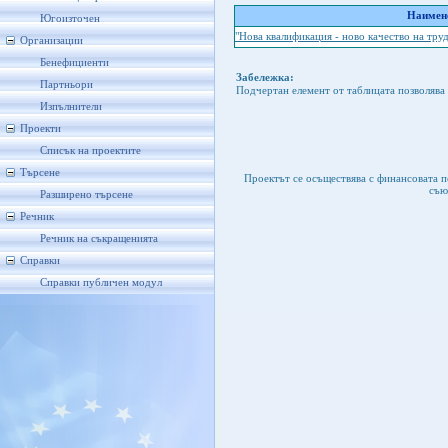
Наимено
Югоизточен
"Нова квалификация - ново качество на труд
Организации
Бенефициенти
Забележка:
Партньори
Подчертан елемент от таблицата позволява 
Изпълнители
Проекти
Списък на проектите
Търсене
Проектът се осъществява с финансовата 
съю
Разширено търсене
Речник
Речник на съкращенията
Справки
Справки публичен модул