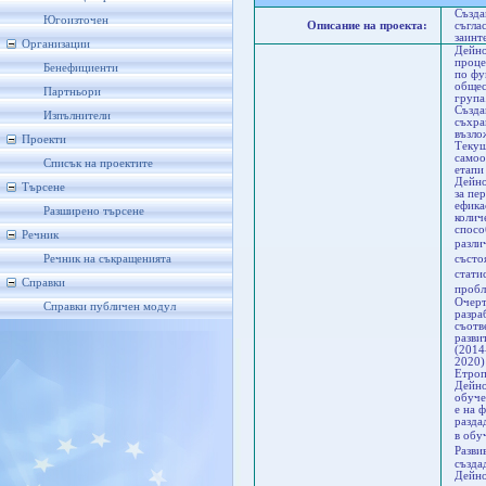
Създа
Югоизточен
Описание на проекта:
съгла
заинт
Организации
Дейно
проце
Бенефициенти
по фу
общес
Партньори
група
Създа
Изпълнители
съхра
възло
Проекти
Текущ
самоо
Списък на проектите
етапи
Дейно
Търсене
за пе
ефика
Разширено търсене
колич
спосо
Речник
разли
Речник на съкращенията
състо
стати
Справки
пробл
Очерт
Справки публичен модул
разра
съотв
разви
(2014
2020)
Етроп
Дейно
обуче
е на 
разда
в обу
Разви
създа
Дейно