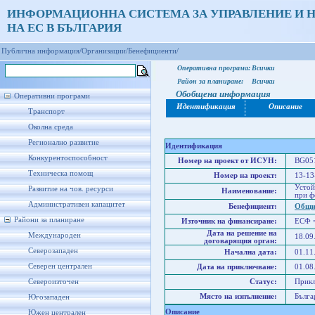
ИНФОРМАЦИОННА СИСТЕМА ЗА УПРАВЛЕНИЕ И 
НА ЕС В БЪЛГАРИЯ
Публична информация/
Организации/
Бенефициенти/
Оперативна програма:
Всички
Район за планиране:
Всички
Обобщена информация
Оперативни програми
Идентификация
Описание
Транспорт
Околна среда
Регионално развитие
Идентификация
Конкурентоспособност
Номер на проект от ИСУН:
BG051
Техническа помощ
Номер на проект:
13-13
Устой
Развитие на чов. ресурси
Наименование:
при ф
Административен капацитет
Бенефициент:
Общи
Райони за планиране
Източник на финансиране:
ЕСФ 
Дата на решение на
Международен
18.09
договарящия орган:
Северозападен
Начална дата:
01.11
Северен централен
Дата на приключване:
01.08
Североизточен
Статус:
Прик
Място на изпълнение:
Бълга
Югозападен
Описание
Южен централен