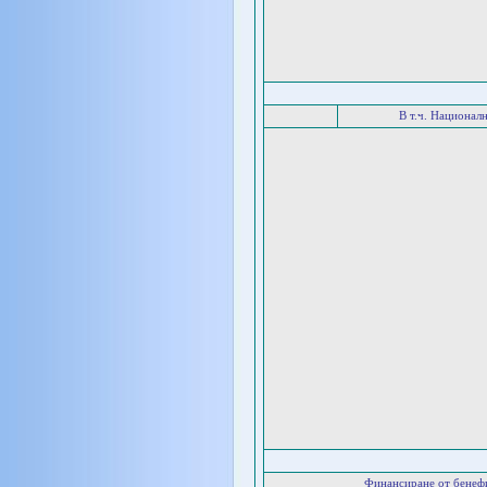
В т.ч. Национал
Финансиране от бенеф