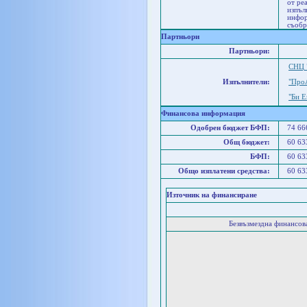
от ре
изпъл
инфор
съобр
Партньори
Партньори:
СНЦ "
Изпълнители:
"Про
"Би 
Финансова информация
Одобрен бюджет БФП:
74 6
Общ бюджет:
60 6
БФП:
60 6
Общо изплатени средства:
60 6
Източник на финансиране
Безвъзмездна финансо