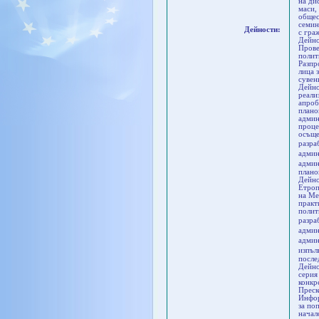
на ди
маси,
общес
семин
Дейности:
с гра
Дейно
Прове
полит
Разпр
лица 
сувен
Дейно
реали
апроб
плано
админ
проце
осъще
разра
админ
админ
плано
Дейно
Етроп
на Ме
практ
полит
разра
админ
админ
изпъл
после
Дейно
серия
конкр
Преск
Инфор
за по
начал