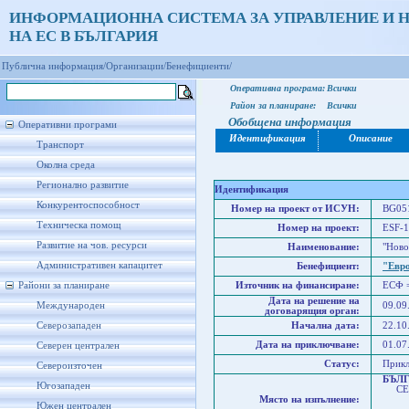
ИНФОРМАЦИОННА СИСТЕМА ЗА УПРАВЛЕНИЕ И 
НА ЕС В БЪЛГАРИЯ
Публична информация/
Организации/
Бенефициенти/
Оперативна програма:
Всички
Район за планиране:
Всички
Обобщена информация
Оперативни програми
Идентификация
Описание
Транспорт
Околна среда
Регионално развитие
Идентификация
Конкурентоспособност
Номер на проект от ИСУН:
BG051
Техническа помощ
Номер на проект:
ESF-1
Развитие на чов. ресурси
Наименование:
"Ново
Административен капацитет
Бенефициент:
"Евр
Райони за планиране
Източник на финансиране:
ЕСФ 
Дата на решение на
Международен
09.09
договарящия орган:
Северозападен
Начална дата:
22.10
Дата на приключване:
01.07
Северен централен
Статус:
Прик
Североизточен
БЪЛ
Югозападен
СЕВ
Място на изпълнение:
Севе
Южен централен