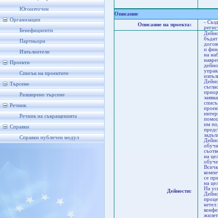
Га
Се
Югоизточен
Описание
Организации
- Съз
Описание на проекта:
регис
Бенефициенти
Дейно
бъдат
Партньори
догов
и фин
Изпълнители
на на
навре
Проекти
дейно
управ
Списък на проектите
изпъл
Дейно
Търсене
съгла
приор
Разширено търсене
заявк
списъ
Речник
проек
интер
Речник на съкращенията
помощ
им по
Справки
предс
задъл
Справки публичен модул
Дейно
обучи
съотв
на це
обуче
Всичк
компе
се пр
на це
На ус
Дейности:
Дейно
проце
кетел
конфе
жилет