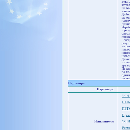
детай
затва
ще бъ
машин
Дейно
ще ос
назна
Дейно
Израб
и рез
опера
проек
- сле
резул
на ре
инфор
инфор
извър
Дейно
изпъл
връзк
Предо
по пр
одитн
ще по
Партньори
Партньори:
"И.Н
ПАН-
ПЕТ
Прем
Изпълнители:
"КН
Рилм