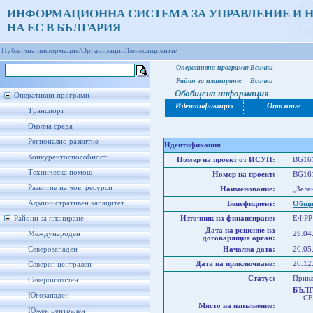
ИНФОРМАЦИОННА СИСТЕМА ЗА УПРАВЛЕНИЕ И 
НА ЕС В БЪЛГАРИЯ
Публична информация/
Организации/
Бенефициенти/
Оперативна програма:
Всички
Район за планиране:
Всички
Обобщена информация
Оперативни програми
Идентификация
Описание
Транспорт
Околна среда
Регионално развитие
Идентификация
Конкурентоспособност
Номер на проект от ИСУН:
BG161
Техническа помощ
Номер на проект:
BG161
Развитие на чов. ресурси
Наименование:
„Зеле
Административен капацитет
Бенефициент:
Общи
Райони за планиране
Източник на финансиране:
ЕФРР
Дата на решение на
Международен
29.04
договарящия орган:
Северозападен
Начална дата:
20.05
Дата на приключване:
20.12
Северен централен
Статус:
Прик
Североизточен
БЪЛ
Югозападен
СЕВ
Място на изпълнение:
Юго
Южен централен