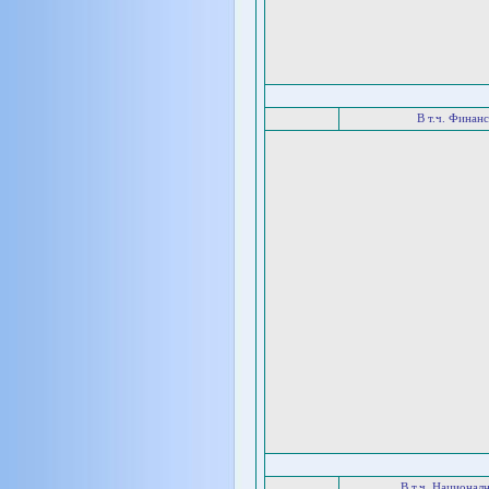
В т.ч. Финан
В т.ч. Национал