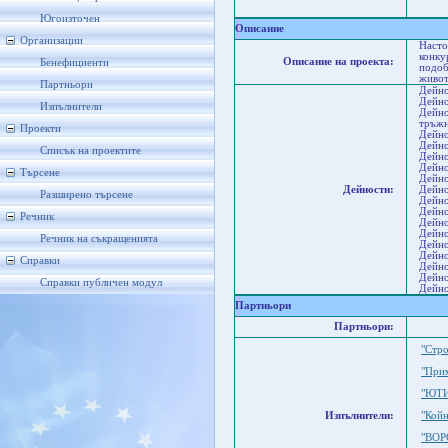
Сл
С
Югоизточен
Описание
Организации
Насто
конку
Описание на проекта:
Бенефициенти
подоб
живот
Партньори
Дейно
Дейно
Изпълнители
Дейно
тръжн
Проекти
Дейно
Дейно
Списък на проектите
Дейно
Дейно
Търсене
Дейно
Дейности:
Дейно
Разширено търсене
Дейно
Дейно
Речник
Дейно
Дейно
Речник на съкращенията
Дейно
Дейно
Справки
Дейно
Дейно
Справки публичен модул
Дейно
Партньори
Партньори:
"Стр
"При
"ЮТ
Изпълнители:
"Кой
"ВОР