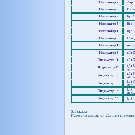
Индикатор 2
Хора 
Индикатор 3
Икон
Индикатор 4
Брой 
Индикатор 5
Брой
Индикатор 6
Брой
Индикатор 7
Осигу
Индикатор 8
инди
Индикатор 9
(Д) Н
Индикатор 10
(Д) 
(Д) 
Индикатор 11
допъ
(Д) 
Индикатор 12
обек
(Д) 
Индикатор 13
допъ
(Д) О
Индикатор 14
допъ
Индикатор 15
(Д) 
Забележка:
Подчертан елемент от таблицата позволява 