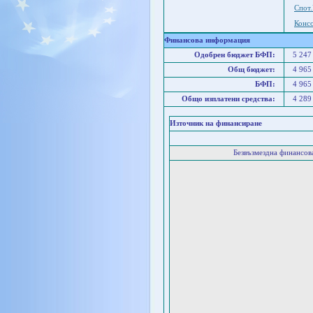
Спот
Конс
Финансова информация
Одобрен бюджет БФП:
5 247
Общ бюджет:
4 965
БФП:
4 965
Общо изплатени средства:
4 289
Източник на финансиране
Безвъзмездна финансо