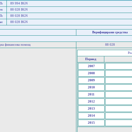
П:
89 994 BGN
т:
88 028 BGN
П:
88 028 BGN
а:
88 028 BGN
Верифицирани средства
дна финансова помощ
88 028
Ре
Период
2007
2008
2009
2010
2011
2012
2013
2014
2015