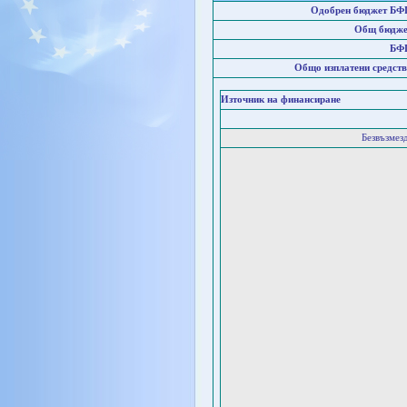
Одобрен бюджет БФ
Общ бюдже
БФ
Общо изплатени средств
Източник на финансиране
Безвъзмез