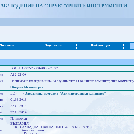
НАБЛЮДЕНИЕ НА СТРУКТУРНИТЕ ИНСТРУМЕНТИ
Описание
Партньори
Индикатори
Н:
BG051PO002-2.2.08-0068-C0001
т:
A12-22-60
е:
Повишаване квалификацията на служителите от общинска администрация Момчилгр
т:
Община Момчилград
е:
ЕСФ ==>
Оперативна програма "Административен капацитет"
н:
01.03.2013
а:
22.05.2013
е:
22.05.2014
с:
Приключен
БЪЛГАРИЯ
ЮГОЗАПАДНА И ЮЖНА ЦЕНТРАЛНА БЪЛГАРИЯ
е:
Южен централен
Кърджали