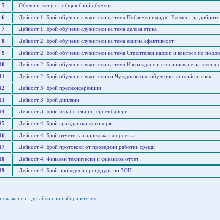
 5
Обучени жени от общия брой обучени
 6
Дейност 1: Брой обучени служители на тема Публичен имидж- Елемент на доброто
 7
Дейност 1: Брой обучени служители на тема делова етика
 8
Дейност 2: Брой обучени служители на тема екипна ефективност
 9
Дейност 2: Брой обучени служители на тема Строителен надзор и контрол по подд
10
Дейност 2: Брой обучени служители на тема Изграждане и стопанисване на зелена 
11
Дейност 2: Брой обучени служители по Чуждоезиково обучение- английски език
12
Дейност 3: Брой пресконференции
13
Дейност 3: Брой дипляни
14
Дейност 3: Брой изработени интернет банери
15
Дейност 4: Брой граждански договори
16
Дейност 4: Брой отчети за напредъка на проекта
17
Дейност 4: Брой протоколи от проведени работни срещи
18
Дейност 4: Финален технически и финансов отчет
19
Дейност 4: Брой проведени процедури по ЗОП
показване на детайли при избирането му.