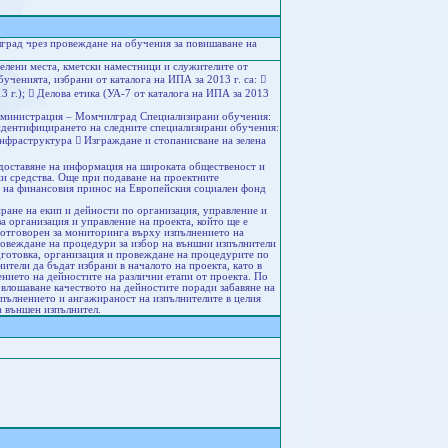
рад чрез провеждане на обучения за повишаване на
селени места, кметски наместници и служителите от
ченията, избрани от каталога на ИПА за 2013 г. са: 
 г.);  Делова етика (УА-7 от каталога на ИПА за 2013
администрация – Момчилград Специализирани обучения:
 идентифицирането на следните специализирани обучения:
нфраструктура  Изграждане и стопанисване на зелена
едоставяне на информация на широката общественост и
и средства. Още при подаване на проектните
е на финансовия принос на Европейския социален фонд
ране на екип и дейности по организация, управление и
а организация и управление на проекта, който ще е
е отговорен за мониторинга върху изпълнението на
ровеждане на процедури за избор на външни изпълнители
дготовка, организация и провеждане на процедурите по
ители да бъдат избрани в началото на проекта, като в
ението на дейностите на различни етапи от проекта. По
 влошаване качеството на дейностите поради забавяне на
зпълнението и ангажираност на изпълнителите в целия
а външен изпълнител.