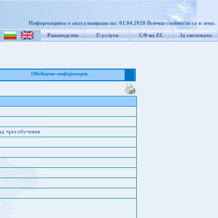
Информацията е актуализирана на: 01.04.2020 Всички стойности са в лева.
Ръководство
Е-услуги
СФ на ЕС
За системата
Обобщена информация
ад чрез обучения