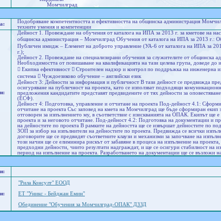
Момчилград
Подобряване компетентността и ефективността на общинска администрация Момчилг
а:
техните умения и компетенции
Дейност 1. Провеждане на обучения от каталога на ИПА за 2013 г. за кметове на на
общинска администрация – Момчилград Обучения от каталога на ИПА за 2013 г.: Обу
Публичен имидж – Елемент на доброто управление (УА-6 от каталога на ИПА за 2013
г.);
Дейност 2. Провеждане на специализирани обучения за служителите от общинска 
Необходимостта от повишаване на квалификацията на тази целева група, доведе до
 Екипна ефективност  Строителен надзор и контрол по поддръжка на инженерна и
система  Чуждоезиково обучение – английски език
Дейност 3: Дейности за информация и публичност В тази дейност се предвижда пр
осигуряване на публичност на проекта, като се използват подходящи комуникационн
и:
предложения кандидатите представят предвидените от тях дейности за оповестяван
(ЕСФ).
Дейност 4: Подготовка, управление и отчитане на проекта Под-дейност 4.1: Сформи
отчитане на проекта Със заповед на кмета на Момчилград ще бъде сформиран екип з
отговорен за изпълнението му, в съответствие с изискванията на ОПАК. Екипът ще 
проекта и за неговото отчитане. Под-дейност 4.2: Подготовка на документации и п
на дейностите по проекта В рамките на дейността ще се извършат дейностите по по
ЗОП за избор на изпълнители на дейностите по проекта. Предвижда се всички изпълн
договорите ще се предвидят съответните клаузи и механизми за започване на изпълн
този начин ще се елиминира рискът от забавяне в процеса на изпълнение на проекта,
предходни дейности, чиито резултати надграждат, и ще се осигури стабилност на и
период на изпълнение на проекта. Разработването на документации ще се възложи н
и:
"Рила Консулт" ЕООД
и:
ЕТ "Уникс - Бейджан Емин"
Обединение "Обучения за Момчилград-ОПАК" ДЗЗД