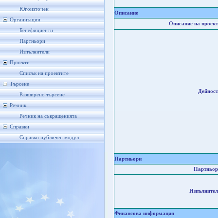
Югоизточен
Описание
Организации
Описание на проект
Бенефициенти
Партньори
Изпълнители
Проекти
Списък на проектите
Търсене
Дейност
Разширено търсене
Речник
Речник на съкращенията
Справки
Справки публичен модул
Партньори
Партньор
Изпълнител
Финансова информация