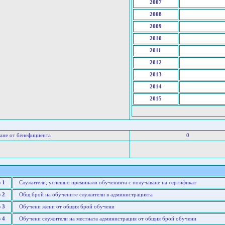
2007
2008
2009
2010
2011
2012
2013
2014
2015
ане от бенефициента
0
 1
Служители, успешно преминали обученията с получаване на сертификат
 2
Общ брой на обучените служители в администрацията
 3
Обучени жени от общия брой обучени
 4
Обучени служители на местната администрация от общия брой обучени