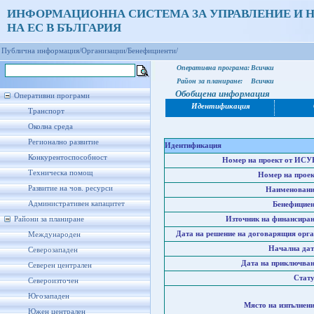
ИНФОРМАЦИОННА СИСТЕМА ЗА УПРАВЛЕНИЕ И 
НА ЕС В БЪЛГАРИЯ
Публична информация/
Организации/
Бенефициенти/
Оперативна програма:
Всички
Район за планиране:
Всички
Обобщена информация
Оперативни програми
Идентификация
Транспорт
Околна среда
Регионално развитие
Идентификация
Конкурентоспособност
Номер на проект от ИСУ
Техническа помощ
Номер на проек
Развитие на чов. ресурси
Наименовани
Административен капацитет
Бенефициен
Райони за планиране
Източник на финансиран
Дата на решение на договарящия орга
Международен
Начална дат
Северозападен
Дата на приключван
Северен централен
Стату
Североизточен
Югозападен
Място на изпълнени
Южен централен