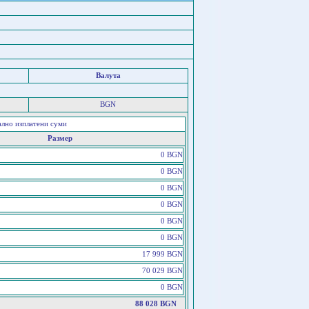
Валута
BGN
ално изплатени суми
Размер
0 BGN
0 BGN
0 BGN
0 BGN
0 BGN
0 BGN
17 999 BGN
70 029 BGN
0 BGN
88 028 BGN