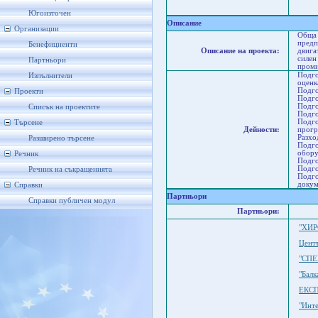
Пл
Пл
Югоизточен
Описание
Организации
Обща 
предп
Бенефициенти
Описание на проекта:
двига
силен
Партньори
проми
Подго
Изпълнители
оценк
Подго
Проекти
Подго
Подго
Списък на проектите
Подго
Подго
Търсене
Дейности:
прогр
Разхо
Разширено търсене
Подго
обору
Речник
Подго
Подго
Речник на съкращенията
Подго
докум
Справки
Партньори
Справки публичен модул
Партньори:
"ХИР
Центъ
"СПЕ
"Бал
ЕКС
"Инт