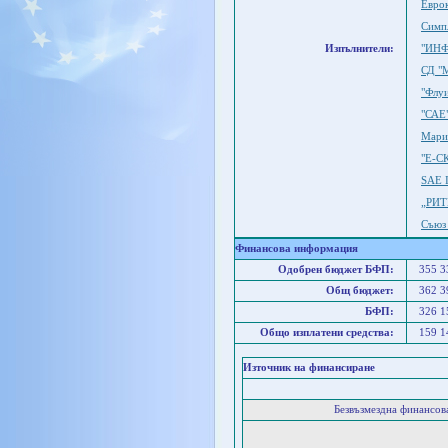
Eвро
Симп
Изпълнители:
"ИНФ
СД "
"Флу
"САЕ
Мари
"Е-С
SAE I
„РИТ
Съюз 
Финансова информация
Одобрен бюджет БФП:
355 
Общ бюджет:
362 
БФП:
326 
Общо изплатени средства:
159 
Източник на финансиране
Безвъзмездна финансо