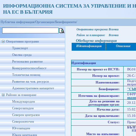
ИНФОРМАЦИОННА СИСТЕМА ЗА УПРАВЛЕНИЕ И 
НА ЕС В БЪЛГАРИЯ
Публична информация/
Организации/
Бенефициенти/
Оперативна програма:
Всички
Район за планиране:
Всички
Обобщена информация
Оперативни програми
Идентификация
Описание
Транспорт
Околна среда
Регионално развитие
Идентификация
Конкурентоспособност
Номер на проект от ИСУН:
BG161
Техническа помощ
Номер на проект:
26-С-
Подго
Развитие на чов. ресурси
Наименование:
вътре
Административен капацитет
Бенефициент:
"СЪ
ЕФРР
Райони за планиране
Източник на финансиране:
икон
Дата на решение на
Международен
20.12
договарящия орган:
Северозападен
Начална дата:
15.02
Северен централен
Дата на приключване:
15.10
Североизточен
Статус:
Прик
БЪЛ
Югозападен
ЮГО
Място на изпълнение:
Юже
Южен централен