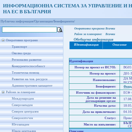
ИНФОРМАЦИОННА СИСТЕМА ЗА УПРАВЛЕНИЕ И 
НА ЕС В БЪЛГАРИЯ
Публична информация/
Организации/
Бенефициенти/
Оперативна програма:
Всички
Район за планиране:
Всички
Обобщена информация
Оперативни програми
Идентификация
Описание
Транспорт
Околна среда
Регионално развитие
Идентификация
Конкурентоспособност
Номер на проект от ИСУН:
BG051
Техническа помощ
Номер на проект:
Д01-3
ДА МИ
Развитие на чов. ресурси
Наименование:
на уч
Административен капацитет
Бенефициент:
Фонда
Райони за планиране
Източник на финансиране:
ЕСФ 
Дата на решение на
Международен
17.08
договарящия орган:
Северозападен
Начална дата:
18.05
Северен централен
Дата на приключване:
04.10
Североизточен
Статус:
Прик
БЪЛ
Югозападен
Място на изпълнение:
СЕВ
Южен централен
Описание