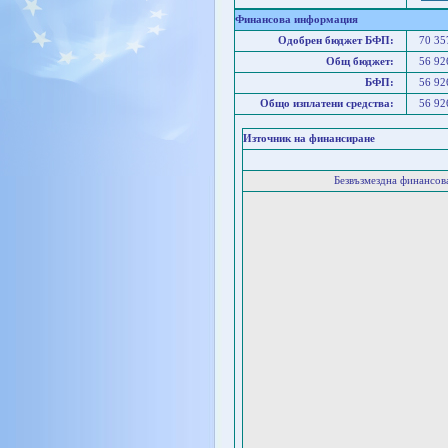
Финансова информация
Одобрен бюджет БФП:
70 3
Общ бюджет:
56 9
БФП:
56 9
Общо изплатени средства:
56 9
Източник на финансиране
Безвъзмездна финансо