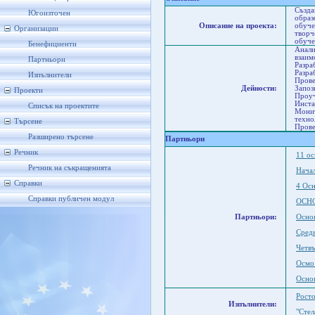
Създа
Югоизточен
образ
Описание на проекта:
обуче
Организации
творч
обуче
Бенефициенти
Анали
взаим
Партньори
Разра
Разра
Изпълнители
Прове
Дейности:
Запоз
Проекти
Проуч
Инста
Списък на проектите
Монит
техно
Търсене
Прове
Разширено търсене
Партньори
Речник
11 ос
Речник на съкращенията
Начал
Справки
4 Осн
Справки публичен модул
ОСНО
Партньори:
Осно
Сред
Четвъ
Осмо
Осно
Рост
Изпълнители:
"Стел