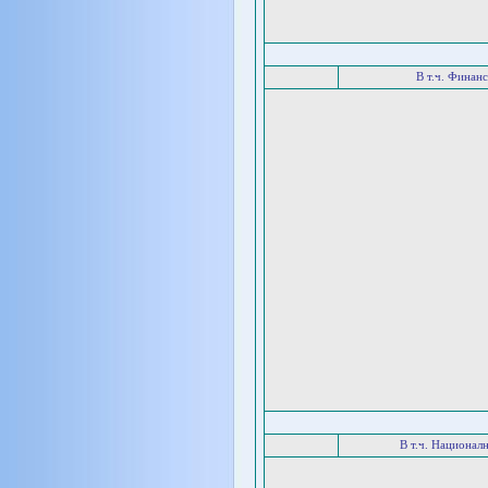
В т.ч. Финан
В т.ч. Национал