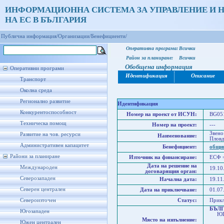
ИНФОРМАЦИОННА СИСТЕМА ЗА УПРАВЛЕНИЕ И 
НА ЕС В БЪЛГАРИЯ
Публична информация/
Организации/
Бенефициенти/
Оперативна програма:
Всички
Район за планиране:
Всички
Обобщена информация
Оперативни програми
Идентификация
Описание
Транспорт
Околна среда
Регионално развитие
Идентификация
Конкурентоспособност
Номер на проект от ИСУН:
BG051
Техническа помощ
Номер на проект:
---
Звено
Развитие на чов. ресурси
Наименование:
Плов
Административен капацитет
Бенефициент:
общин
Райони за планиране
Източник на финансиране:
ЕСФ 
Дата на решение на
Международен
19.10
договарящия орган:
Северозападен
Начална дата:
19.11
Северен централен
Дата на приключване:
01.07
Североизточен
Статус:
Прик
БЪЛ
Югозападен
ЮГО
Място на изпълнение:
Юже
Южен централен