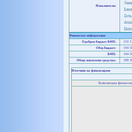
Дани
Изпълнители:
Елите
Теди
Арте
Петъ
Финансова информация
Одобрен бюджет БФП:
210 
Общ бюджет:
194 
БФП:
194 
Общо изплатени средства:
189 
Източник на финансиране
Безвъзмездна финансо