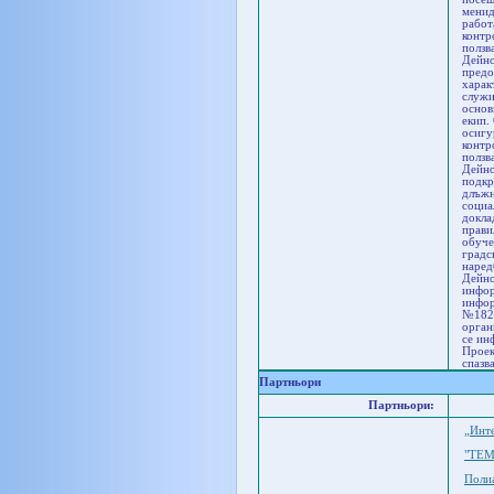
менид
работ
контр
ползв
Дейно
предо
харак
служи
основ
екип.
осигу
контр
ползв
Дейно
подкр
длъжн
социа
докла
прави
обуче
градс
наред
Дейно
инфор
инфор
№1828
орган
се ин
Проек
спазв
Партньори
Партньори:
„Инт
"ТЕМ
Поли