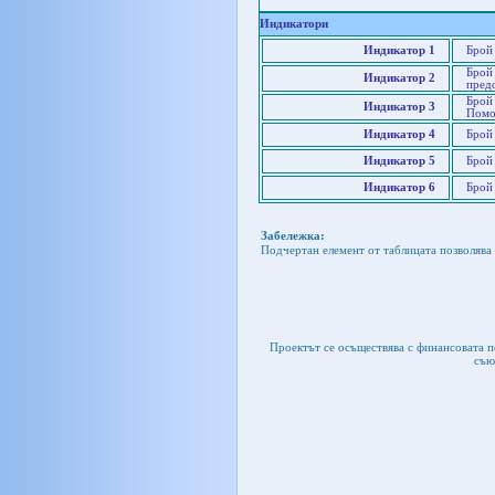
Индикатори
Индикатор 1
Брой 
Брой 
Индикатор 2
пред
Брой
Индикатор 3
Помо
Индикатор 4
Брой 
Индикатор 5
Брой 
Индикатор 6
Брой 
Забележка:
Подчертан елемент от таблицата позволява 
Проектът се осъществява с финансовата 
съю