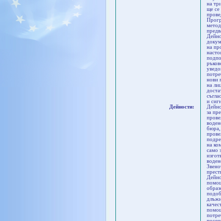
на тр
ще се
прове
Прогр
метод
предв
Дейно
докум
на пр
насто
подпо
ръков
уведо
потре
нови 
на ли
доста
съгла
и сиг
Дейности:
Дейно
за пр
прове
воден
бюра,
прове
подре
на ко
само 
изгот
воден
Звено
прест
Дейно
помощ
образ
подоб
длъжн
качес
помощ
потре
посещ