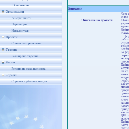
Пл
Пл
Югоизточен
Описание
Организации
Чрез 
която
Бенефициенти
Описание на проекта:
Южен 
увреж
Партньори
адапт
Дейно
Изпълнители
Ръков
от фо
Проекти
работ
отнош
Списък на проектите
дейно
необх
Търсене
на фо
поръч
Разширено търсене
експе
преск
Речник
Дейно
услуг
Речник на съкращенията
ще се
назна
Справки
канди
подбо
Справки публичен модул
работ
висок
профе
прием
назна
което
канди
насоч
придр
място
ДЦП и
включ
Дейно
наета
обуче