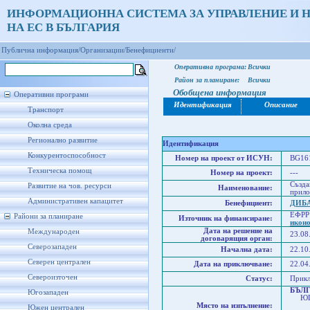
ИНФОРМАЦИОННА СИСТЕМА ЗА УПРАВЛЕНИЕ И 
НА ЕС В БЪЛГАРИЯ
Публична информация/
Организации/
Бенефициенти/
Оперативна програма:
Всички
Район за планиране:
Всички
Обобщена информация
Оперативни програми
Идентификация
Описание
Транспорт
Околна среда
Регионално развитие
Идентификация
Конкурентоспособност
Номер на проект от ИСУН:
BG161
Техническа помощ
Номер на проект:
---
Създа
Развитие на чов. ресурси
Наименование:
прило
Административен капацитет
Бенефициент:
ДИБ
ЕФРР
Райони за планиране
Източник на финансиране:
икон
Дата на решение на
Международен
23.08
договарящия орган:
Северозападен
Начална дата:
22.10
Северен централен
Дата на приключване:
22.04
Североизточен
Статус:
Прик
БЪЛ
Югозападен
ЮГО
Място на изпълнение:
Юго
Южен централен