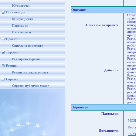
Со
Ст
Югоизточен
Описание
Организации
Общат
техно
Бенефициенти
ефект
Описание на проекта:
конку
Партньори
пазар
динам
Изпълнители
приор
Разхо
Проекти
коман
работ
Списък на проектите
Разхо
завър
Търсене
матер
Разхо
Разширено търсене
касае
опите
Речник
в час
Дейности:
финал
Речник на съкращенията
Разхо
Разхо
Справки
консу
изпъл
Справки публичен модул
Разхо
разра
финан
Разхо
дълго
Партньори
Партньори:
МОБ
Перс
Изпълнители:
ЗК У