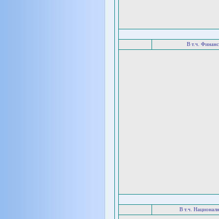
В т.ч. Финан
В т.ч. Национал