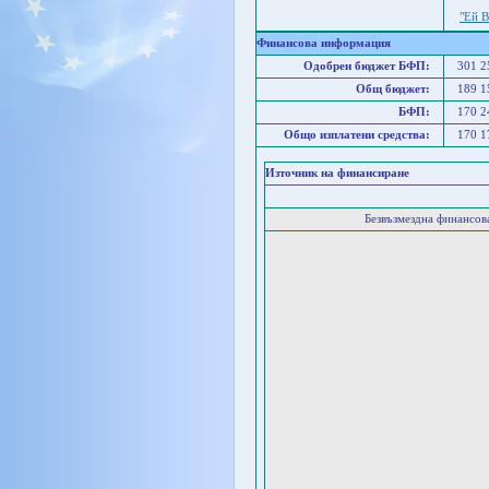
"Ей 
Финансова информация
Одобрен бюджет БФП:
301 
Общ бюджет:
189 
БФП:
170 
Общо изплатени средства:
170 
Източник на финансиране
Безвъзмездна финансо