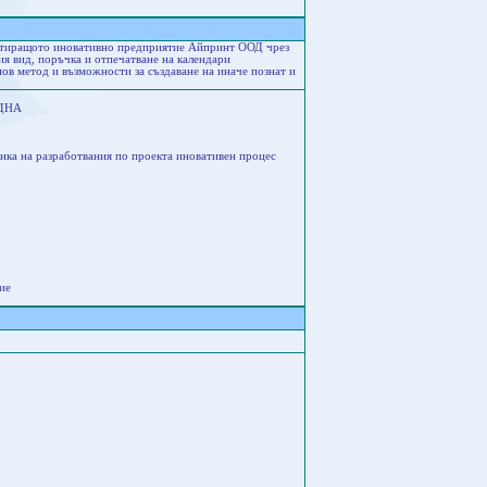
артиращото иновативно предприятие Айпринт ООД чрез
ия вид, поръчка и отпечатване на календари
нов метод и възможности за създаване на иначе познат и
 ДНА
нка на разработвания по проекта иновативен процес
ие