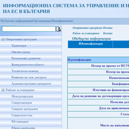
ИНФОРМАЦИОННА СИСТЕМА ЗА УПРАВЛЕНИЕ И 
НА ЕС В БЪЛГАРИЯ
Публична информация/
Организации/
Бенефициенти/
Оперативна програма:
Всички
Район за планиране:
Всички
Обобщена информация
Оперативни програми
Идентификация
Транспорт
Околна среда
Регионално развитие
Идентификация
Конкурентоспособност
Номер на проект от ИСУ
Техническа помощ
Номер на проек
Развитие на чов. ресурси
Наименовани
Административен капацитет
Бенефициен
Райони за планиране
Източник на финансиран
Дата на решение на договарящия орга
Международен
Начална дат
Северозападен
Дата на приключван
Северен централен
Стату
Североизточен
Югозападен
Място на изпълнени
Южен централен