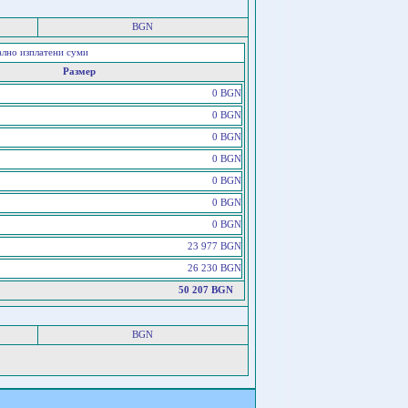
BGN
ално изплатени суми
Размер
0 BGN
0 BGN
0 BGN
0 BGN
0 BGN
0 BGN
0 BGN
23 977 BGN
26 230 BGN
50 207 BGN
BGN