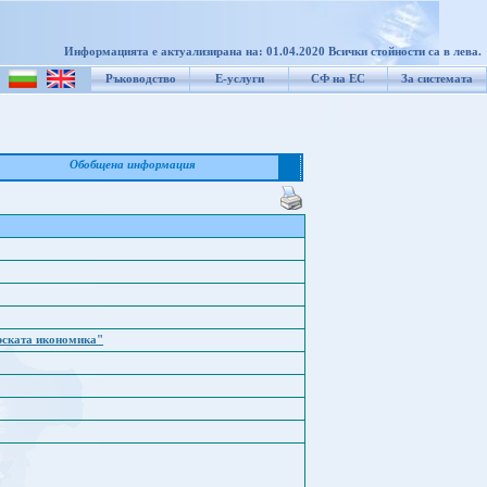
Информацията е актуализирана на: 01.04.2020 Всички стойности са в лева.
Ръководство
Е-услуги
СФ на ЕС
За системата
Обобщена информация
рската икономика"