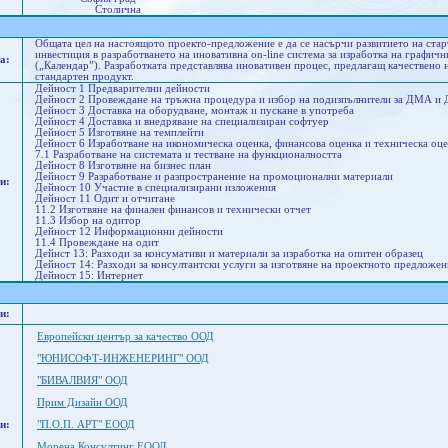
Столична
Общата цел на настоящото проекто-предложение е да се насърчи развитието на ст
инвестиция в разработването на иновативна on-line система за изработка на графичн
а:
(„Календар”). Разработката представлява иновативен процес, предлагащ качествено 
стандартен продукт.
Дейност 1 Предварителни дейности
Дейност 2 Провеждане на тръжна процедура и избор на подизпълнители за ДМА и
Дейност 3 Доставка на оборудване, монтаж и пускане в употреба
Дейност 4 Доставка и внедряване на специализиран софтуер
Дейност 5 Изготвяне на темплейти
Дейност 6 Изработване на икономическа оценка, финансова оценка и техническа оце
7.1 Разработване на системата и тестване на функционалността
Дейност 8 Изготвяне на бизнес план
Дейност 9 Разработване и разпространение на промоционални материали
и:
Дейност 10 Участие в специализирани изложения
Дейност 11 Одит и отчитане
11.2 Изготвяне на финален финансов и технически отчет
11.3 Избор на одитор
Дейност 12 Информационни дейности
11.4 Провеждане на одит
Дейнст 13: Разходи за консумативи и материали за изработка на опитен образец
Дейност 14: Разходи за консултантски услуги за изготвяне на проектното предложен
Дейност 15: Интернет
и:
Европейски център за качество ООД
"ЮНИСОФТ-ИНЖЕНЕРИНГ" ООД
"БИВАЛВИЯ" ООД
Прим Дизайн ООД
и:
"П.О.П. АРТ" ЕООД
Морена Консултинг ЕООД