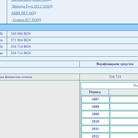
"Интегра Груп 2011" ЕООД
АКВА НЕТ ООД
„Селекта ЕС“ ЕООД
П:
340 686 BGN
т:
371 904 BGN
П:
334 714 BGN
а:
334 714 BGN
Верифицирани средства
дна финансова помощ
334 714
Ре
Период
2007
2008
2009
2010
2011
2012