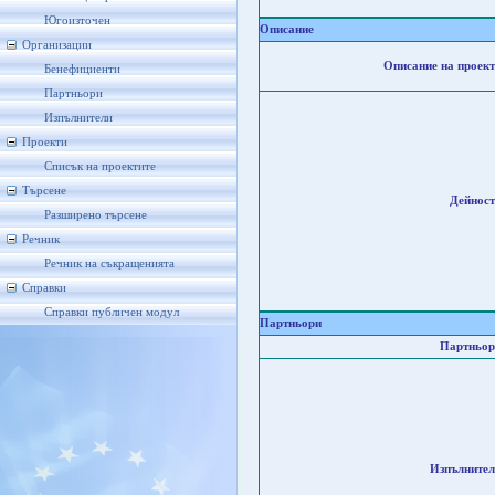
Югоизточен
Описание
Организации
Описание на проект
Бенефициенти
Партньори
Изпълнители
Проекти
Списък на проектите
Търсене
Дейност
Разширено търсене
Речник
Речник на съкращенията
Справки
Справки публичен модул
Партньори
Партньор
Изпълнител