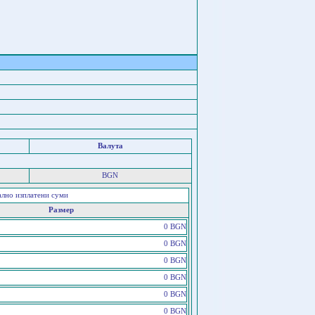
Валута
BGN
ално изплатени суми
Размер
0 BGN
0 BGN
0 BGN
0 BGN
0 BGN
0 BGN