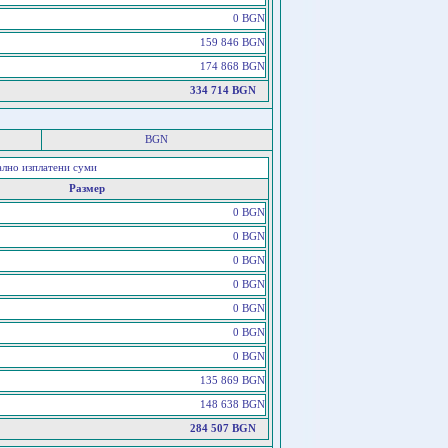
0 BGN
159 846 BGN
174 868 BGN
334 714 BGN
BGN
ално изплатени суми
Размер
0 BGN
0 BGN
0 BGN
0 BGN
0 BGN
0 BGN
0 BGN
135 869 BGN
148 638 BGN
284 507 BGN