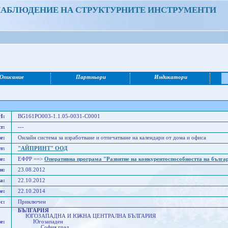
НАБЛЮДЕНИЕ НА СТРУКТУРНИТЕ ИНСТРУМЕНТИ
Описание
Партньори
Индикатори
Н:
BG161PO003-1.1.05-0031-C0001
т:
---
е:
Онлайн система за изработване и отпечатване на календари от дома и офиса
т:
"АЙПРИНТ" ООД
е:
ЕФРР ==>
Оперативна програма "Развитие на конкурентоспособността на бълга
н:
23.08.2012
а:
22.10.2012
е:
22.10.2014
с:
Приключен
БЪЛГАРИЯ
ЮГОЗАПАДНА И ЮЖНА ЦЕНТРАЛНА БЪЛГАРИЯ
е:
Югозападен
София град