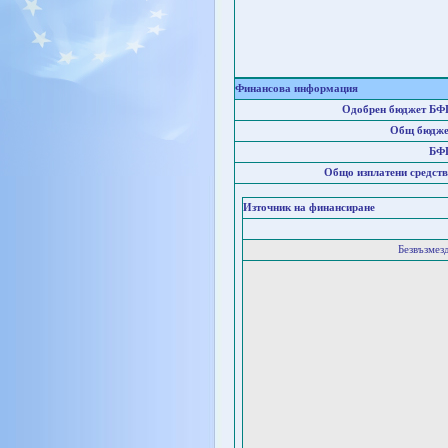
Финансова информация
Одобрен бюджет БФ
Общ бюдже
БФ
Общо изплатени средств
Източник на финансиране
Безвъзмез