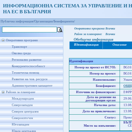
ИНФОРМАЦИОННА СИСТЕМА ЗА УПРАВЛЕНИЕ И 
НА ЕС В БЪЛГАРИЯ
Публична информация/
Организации/
Бенефициенти/
Оперативна програма:
Всички
Район за планиране:
Всички
Обобщена информация
Оперативни програми
Идентификация
Описание
Транспорт
Околна среда
Регионално развитие
Идентификация
Конкурентоспособност
Номер на проект от ИСУН:
BG161
Техническа помощ
Номер на проект:
BG161
Развитие на чов. ресурси
Наименование:
Уикен
Административен капацитет
Бенефициент:
ОБЩ
Райони за планиране
Източник на финансиране:
ЕФРР
Дата на решение на
Международен
29.06
договарящия орган:
Северозападен
Начална дата:
13.08
Дата на приключване:
13.08
Северен централен
Статус:
Прик
Североизточен
БЪЛ
Югозападен
Място на изпълнение:
СЕВ
Сев
Южен централен