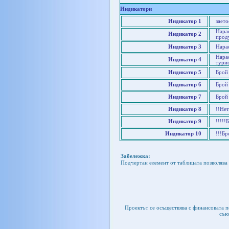
Индикатори
Индикатор 1
заето
Нарас
Индикатор 2
прод
Индикатор 3
Нарас
Нара
Индикатор 4
тури
Индикатор 5
Брой
Индикатор 6
Брой
Индикатор 7
Брой
Индикатор 8
!!Не
Индикатор 9
!!!!!
Индикатор 10
!!!Б
Забележка:
Подчертан елемент от таблицата позволява 
Проектът се осъществява с финансовата 
съю