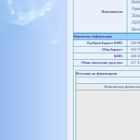
Цент
Диан
Изпълнители:
"Пли
ДЗЗД
Моде
Финансова информация
Одобрен бюджет БФП:
500 
Общ бюджет:
443 
БФП:
440 
Общо изплатени средства:
417 
Източник на финансиране
Безвъзмездна финансо