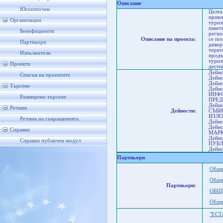
Описание
Югоизточен
Целта
привл
Организации
туриз
пакет
Бенефициенти
регио
Описание на проекта:
се по
Партньори
дивер
терит
Изпълнители
продъ
туриз
Проекти
дести
Дейн
Списък на проектите
Дейн
Дейн
Търсене
Дейн
ИНФО
Разширено търсене
ПРЕД
Дейно
Речник
Дейности:
СЪБИ
ИЗЛО
Речник на съкращенията
Дейн
Дейн
Справки
МАР
Дейн
Справки публичен модул
ПУБЛ
Дейно
Партньори
Общи
Общи
Партньори:
ОБЩ
Общи
"ЕСТ