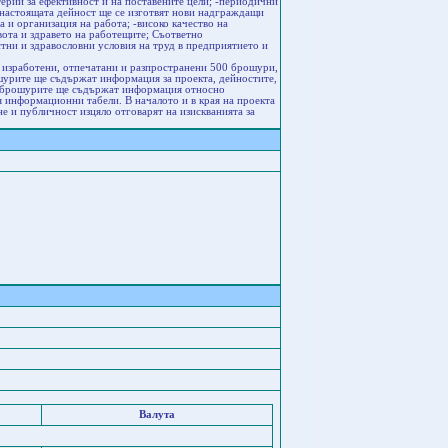
ерии за ефективност и на поставените цели; -периодични
 настоящата дейност ще се изготвят нови надграждащи
а и организация на работа; -високо качество на
ота и здравето на работещите; Съответно
тни и здравословни условия на труд в предприятието и
 изработени, отпечатани и разпространени 500 брошури,
урите ще съдържат информация за проекта, дейноститe,
, брошурите ще съдържат информация относно
я информационни табели. В началото и в края на проекта
е и публичност изцяло отговарят на изискванията за
Валута