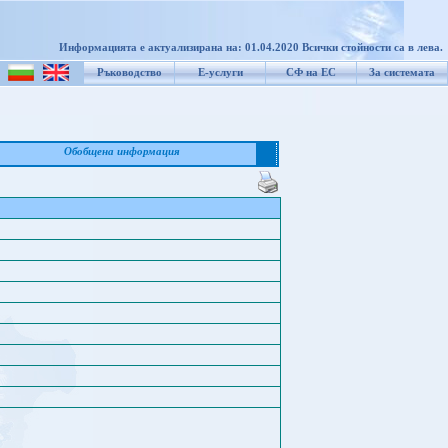
Информацията е актуализирана на: 01.04.2020 Всички стойности са в лева.
Ръководство
Е-услуги
СФ на ЕС
За системата
Обобщена информация