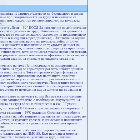
ванията на законодателството по безопасност и здраве
ване производителността на труда и намаляване на
ения нов подход при регламентирането на трудовата
ти;
йност в „Деси – 92” ЕООД За изпълнение на дейността ще
езопасни условия на труд. Изпълнението на дейността
ията, ще се опише сегашното състояние на предприятието
отени и внедрени в предприятието; -Изготвяне на оценка
ране на организацията на трудовата дейност. В нея
 на дейността и повишаване на трудовата дейност на
т изпреварващо, превантивно още преди да са причинили
отните места, като се прилагат такива мерки или методи,
тегриране – целта е повишаване ефективността на мерките
шлени аварии, за опазване на околната среда и за
словията на труд При извършване на измервания на
ловията на труд се характеризират като неблагоприятни
на микроклимата.Това е отразено в Сертификати за
 за контрол- приложение към настоящето проектно
дство на закуски отоплението през зимата е само от
яват необходимата температура През летните месеци в
ига критично високи стойности и се създават рискови
водственото помещения цех за закуски ще се закупи и
тавителите на целевата група Във връзка с изпълнение
ейско законодателство е необходимо закупуването на
ащита от студ) облекла гащеризони и яке.  Гумени
 порязване)  Обувки с протвохлзгаши се подметки 
ества ръкавици – PVC ръкавици Специалното работно
н списък на работниците и служителите и полагащото им
оглед на кратките срокове за износване и повишените
 облекло се налага в рамките на настоящият проект
ива.
ъвеждане на ново работно оборудване В рамките на
асно разпоредите на ПМС 55. Към настоящия момент
овните и безопасни условия на труд: - активен