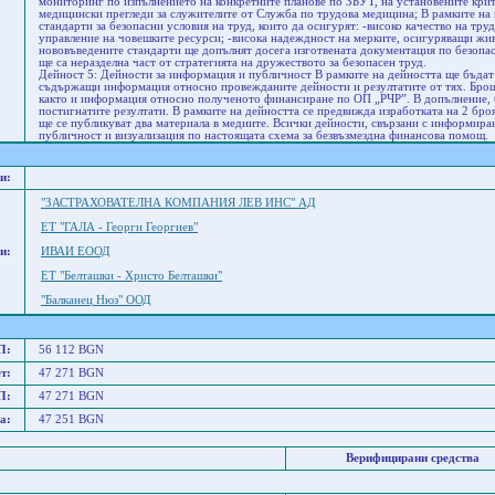
мониторинг по изпълнението на конкретните планове по ЗБУТ, на установените крит
медицински прегледи за служителите от Служба по трудова медицина; В рамките на
стандарти за безопасни условия на труд, които да осигурят: -високо качество на труд
управление на човешките ресурси; -висока надеждност на мерките, осигуряващи жив
нововъведените стандарти ще допълнят досега изготвената документация по безопас
ще са неразделна част от стратегията на дружеството за безопасен труд.
Дейност 5: Дейности за информация и публичност В рамките на дейността ще бъдат
съдържащи информация относно провежданите дейности и резултатите от тях. Брош
както и информация относно полученото финансиране по ОП „РЧР”. В допълнение
постигнатите резултати. В рамките на дейността се предвижда изработката на 2 бро
ще се публикуват два материала в медиите. Всички дейности, свързани с информиран
публичност и визуализация по настоящата схема за безвъзмездна финансова помощ.
и:
"ЗАСТРАХОВАТЕЛНА КОМПАНИЯ ЛЕВ ИНС" АД
ЕТ "ГАЛА - Георги Георгиев"
и:
ИВАИ ЕООД
ЕТ "Белташки - Христо Белташки"
"Балканец Нюз" ООД
П:
56 112 BGN
т:
47 271 BGN
П:
47 271 BGN
а:
47 251 BGN
Верифицирани средства