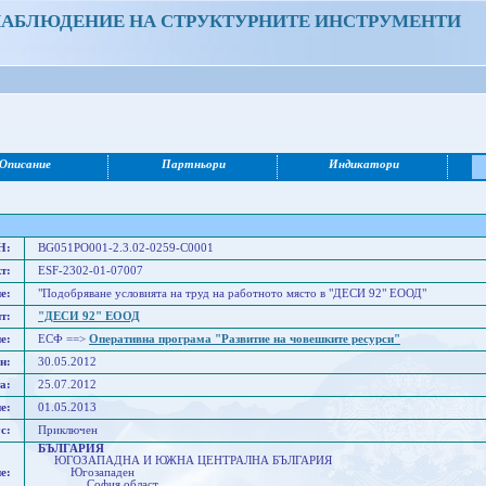
НАБЛЮДЕНИЕ НА СТРУКТУРНИТЕ ИНСТРУМЕНТИ
Описание
Партньори
Индикатори
Н:
BG051PO001-2.3.02-0259-C0001
т:
ESF-2302-01-07007
е:
"Подобряване условията на труд на работното място в "ДЕСИ 92" ЕООД"
т:
"ДЕСИ 92" ЕООД
е:
ЕСФ ==>
Оперативна програма "Развитие на човешките ресурси"
н:
30.05.2012
а:
25.07.2012
е:
01.05.2013
с:
Приключен
БЪЛГАРИЯ
ЮГОЗАПАДНА И ЮЖНА ЦЕНТРАЛНА БЪЛГАРИЯ
е:
Югозападен
София област