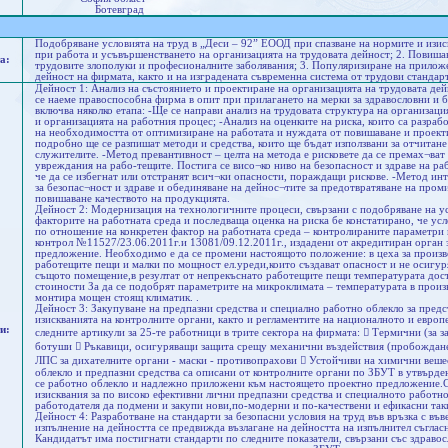
Ботевград
Подобряване условията на труд в „Деси – 92” ЕООД при спазване на нормите и изиск
при работа и усъвършенстването на организацията на трудовата дейност; 2. Повиша
а:
трудовите злополуки и професионалните заболявания; 3. Популяризиране на прилож
дейност на фирмата, както и на изградената съвременна система от трудови стандар
Дейност 1: Анализ на състоянието и проектиране на организацията на трудовата де
се наеме правоспособна фирма в опит при прилагането на мерки за здравословни и б
включва няколко етапа: -Ще се направи анализ на трудовата структура на организац
и организацията на работния процес; -Анализ на оценките на риска, които са разраб
на необходимостта от оптимизиране на работата и нуждата от повишаване и проекти
подробно ще се разпишат методи и средства, които ще бъдат използвани за отчитане
служителите. -Метод превантивност – целта на метода е рисковете да се премах¬ва
увреждания на рабо-тещите. Постига се висо¬ко ниво на безопасност и здраве на раб
че да се избегнат или отстранят всич¬ки опасности, пораждащи рискове. -Метод ин
за безопас¬ност и здраве и обединяване на дейнос¬тите за предотвратяване на проми
повишаване качеството на продукцията.
Дейност 2: Модернизация на технологичните процеси, свързани с подобряване на у
факторите на работната среда и последваща оценка на риска бе констатирано, че ус
по отношение на конкретен фактор на работната среда – контролираните параметри 
контрол №11527/23.06.2011г.и 13081/09.12.2011г., издадени от акредитиран орган
предложение. Необходимо е да се промени настоящото положение: в цеха за произво
работещите пещи и малки по мощност ел.уреди,които създават опасност и не осигур
същото помещение,в резултат от непрекъснато работещите пещи температурата дост
стоиности За да се подобрят параметрите на микроклимата – температурата в произ
монтира мощен стоящ климатик. .
Дейност 3: Закупуване на предпазни средства и специално работно облекло за предс
изискванията на контролните органи, както и регламентите на националното и европ
и:
следните артикули за 25-те работници в трите сектора на фирмата:  Термични (за з
ботуши  Ръкавици, осигуряващи защита срещу механични въздействия (пробождане,
ЛПС за дихателните органи - маски - противопрахови  Устойчиви на химични веш
облекло и предпазни средства са описани от контролните органи по ЗБУТ в утвърде
се работно облекло и надлежно приложени към настоящето проектно предложение.С 
изисквания за по високо ефективни лични предпазни средства и специалното работно
работодателя да подмени и закупи нови,по-модерни и по-качествени и ефикасни так
Дейност 4: Разработване на стандарти за безопасни условия на труд във връзка с в
изпълнение на дейността се предвижда възлагане на дейността на изпълнител съгл
Кандидатът има постигнати стандарти по следните показатели, свързани със здравосл