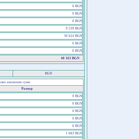
0 BGN
0 BGN
0 BGN
9 539 BGN
30 624 BGN
0 BGN
0 BGN
40 163 BGN
BGN
ално изплатени суми
Размер
0 BGN
0 BGN
0 BGN
0 BGN
0 BGN
1 683 BGN