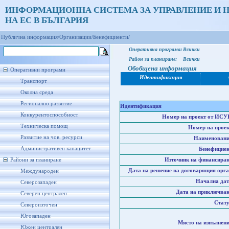
ИНФОРМАЦИОННА СИСТЕМА ЗА УПРАВЛЕНИЕ И 
НА ЕС В БЪЛГАРИЯ
Публична информация/
Организации/
Бенефициенти/
Оперативна програма:
Всички
Район за планиране:
Всички
Обобщена информация
Оперативни програми
Идентификация
Транспорт
Околна среда
Регионално развитие
Идентификация
Конкурентоспособност
Номер на проект от ИСУ
Техническа помощ
Номер на проек
Развитие на чов. ресурси
Наименовани
Административен капацитет
Бенефициен
Райони за планиране
Източник на финансиран
Дата на решение на договарящия орга
Международен
Начална дат
Северозападен
Дата на приключван
Северен централен
Стату
Североизточен
Югозападен
Място на изпълнени
Южен централен