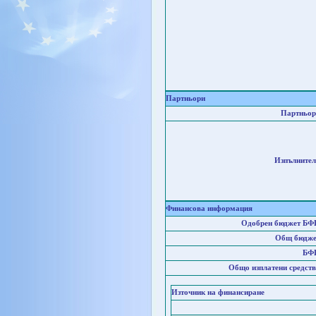
Партньори
Партньор
Изпълнител
Финансова информация
Одобрен бюджет БФ
Общ бюдже
БФ
Общо изплатени средств
Източник на финансиране