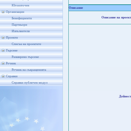
Югоизточен
Описание
Организации
Описание на проект
Бенефициенти
Партньори
Изпълнители
Проекти
Списък на проектите
Търсене
Разширено търсене
Речник
Речник на съкращенията
Справки
Справки публичен модул
Дейност