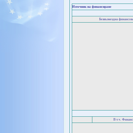
Източник на финансиране
Безвъзмездна финансо
В т.ч. Финан