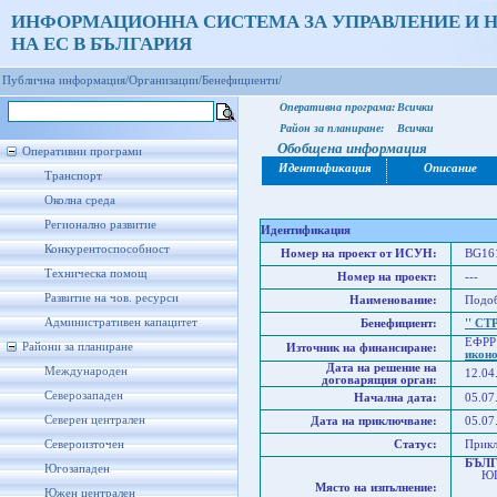
ИНФОРМАЦИОННА СИСТЕМА ЗА УПРАВЛЕНИЕ И 
НА ЕС В БЪЛГАРИЯ
Публична информация/
Организации/
Бенефициенти/
Оперативна програма:
Всички
Район за планиране:
Всички
Обобщена информация
Оперативни програми
Идентификация
Описание
Транспорт
Околна среда
Регионално развитие
Идентификация
Конкурентоспособност
Номер на проект от ИСУН:
BG161
Техническа помощ
Номер на проект:
---
Развитие на чов. ресурси
Наименование:
Подоб
Административен капацитет
Бенефициент:
'' С
ЕФРР
Райони за планиране
Източник на финансиране:
икон
Дата на решение на
Международен
12.04
договарящия орган:
Северозападен
Начална дата:
05.07
Северен централен
Дата на приключване:
05.07
Североизточен
Статус:
Прик
БЪЛ
Югозападен
ЮГО
Място на изпълнение:
Юго
Южен централен