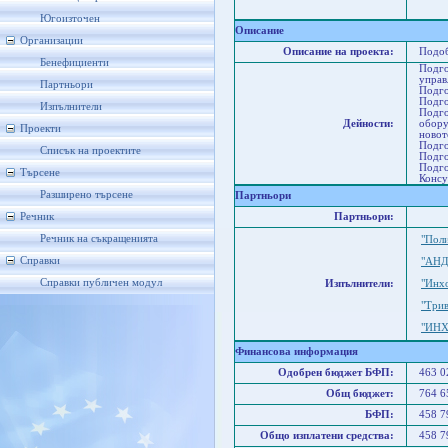
Бла
П
Югоизточен
Описание
Организации
Описание на проекта:
Подоб
Бенефициенти
Подго
управ
Партньори
Подго
Подго
Изпълнители
Подго
Дейности:
обору
Проекти
новот
Подго
Списък на проектите
Подго
Подго
Търсене
Консу
Разширено търсене
Партньори
Речник
Партньори:
Речник на съкращенията
"Пол
Справки
"АНД
Справки публичен модул
Изпълнители:
"Инх
"Три
"ИН
Финансова информация
Одобрен бюджет БФП:
463 
Общ бюджет:
764 
БФП:
458 
Общо изплатени средства:
458 