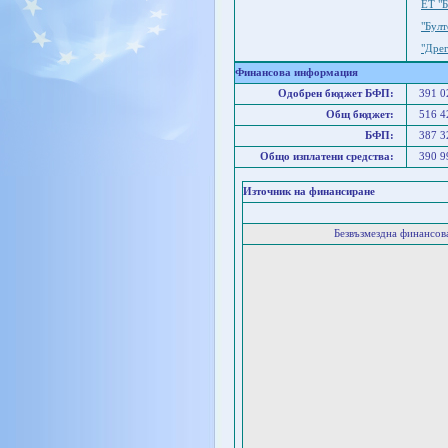
ЕТ "Б
"Бул
"Дре
Финансова информация
Одобрен бюджет БФП:
391 
Общ бюджет:
516 
БФП:
387 
Общо изплатени средства:
390 
Източник на финансиране
Безвъзмездна финансо