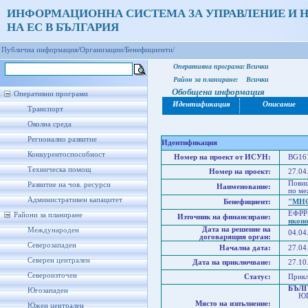
ИНФОРМАЦИОННА СИСТЕМА ЗА УПРАВЛЕНИЕ И 
НА ЕС В БЪЛГАРИЯ
Публична информация/
Организации/
Бенефициенти/
Оперативна програма:
Всички
Район за планиране:
Всички
Обобщена информация
Оперативни програми
Идентификация
Описание
Транспорт
Околна среда
Регионално развитие
Идентификация
Конкурентоспособност
Номер на проект от ИСУН:
BG161
Техническа помощ
Номер на проект:
27.04
Повиш
Развитие на чов. ресурси
Наименование:
по ме
Административен капацитет
Бенефициент:
"МН
ЕФРР
Райони за планиране
Източник на финансиране:
икон
Дата на решение на
Международен
04.04
договарящия орган:
Северозападен
Начална дата:
27.04
Северен централен
Дата на приключване:
27.10
Североизточен
Статус:
Прик
БЪЛ
Югозападен
ЮГО
Място на изпълнение:
Юго
Южен централен