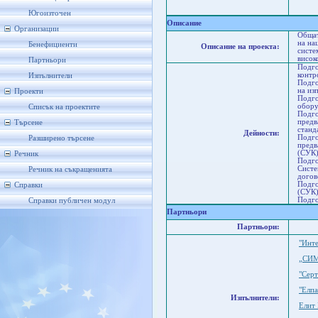
Бла
Бл
Югоизточен
Описание
Организации
Общат
на на
Бенефициенти
Описание на проекта:
систе
висок
Партньори
Подго
контр
Изпълнители
Подго
на из
Проекти
Подго
обору
Списък на проектите
Подго
предв
Търсене
станд
Дейности:
Подго
Разширено търсене
предв
(СУК)
Речник
Подго
Систе
Речник на съкращенията
догов
Подго
Справки
(СУК)
Подго
Справки публичен модул
Партньори
Партньори:
"Инт
„СИ
"Сер
"Елп
Изпълнители:
Елит