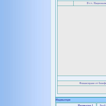
В т.ч. Национал
Финансиране от бенеф
Индикатори
Индикатор 1
Брой