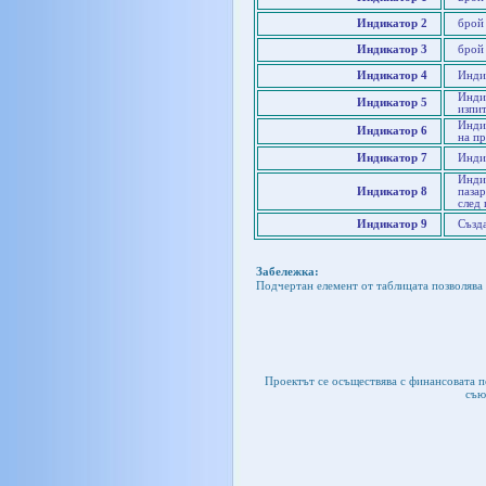
Индикатор 2
брой
Индикатор 3
брой
Индикатор 4
Инди
Инди
Индикатор 5
изпит
Индик
Индикатор 6
на пр
Индикатор 7
Инди
Инди
Индикатор 8
паза
след
Индикатор 9
Създ
Забележка:
Подчертан елемент от таблицата позволява 
Проектът се осъществява с финансовата 
съю