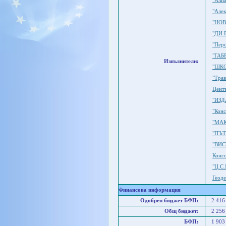
"Али
"Алек
"НОВ
"ДИ 
"Пер
"ГАБ
Изпълнители:
"ШК
"Тра
Цент
"ИЗ
"Кон
"МАК
"ПЪ
"ВИС
Конс
"Ц.С
Геоде
Финансова информация
Одобрен бюджет БФП:
2 416
Общ бюджет:
2 256
БФП:
1 903