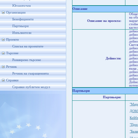
Си
Ту
Югоизточен
Описание
Организации
Общат
на об
Бенефициенти
Описание на проекта:
марке
стойн
Партньори
касте
дейно
Изпълнители
дейно
дейно
Проекти
дейно
Светл
Списък на проектите
дейно
дейно
Търсене
дейно
Дейности:
дейно
Разширено търсене
дейно
дейно
Речник
къща 
дейно
Речник на съкращенията
дейно
дейно
Справки
Дейно
потен
Справки публичен модул
Партньори
Партньори:
"Мар
ДОМ
Кейб
"При
"Бал