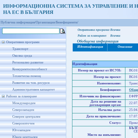
ИНФОРМАЦИОННА СИСТЕМА ЗА УПРАВЛЕНИЕ И 
НА ЕС В БЪЛГАРИЯ
Публична информация/
Организации/
Бенефициенти/
Оперативна програма:
Всички
Район за планиране:
Всички
Обобщена информация
Оперативни програми
Идентификация
Описание
Транспорт
Околна среда
Регионално развитие
Идентификация
Конкурентоспособност
Номер на проект от ИСУН:
BG161
Техническа помощ
Номер на проект:
BG161
Развитие на чов. ресурси
Наименование:
Транс
Административен капацитет
Бенефициент:
Общи
Райони за планиране
Източник на финансиране:
ЕФРР
Дата на решение на
Международен
22.07
договарящия орган:
Северозападен
Начална дата:
25.04
Дата на приключване:
17.07
Северен централен
Статус:
Прик
Североизточен
БЪЛ
Югозападен
СЕВ
Място на изпълнение:
Севе
Южен централен