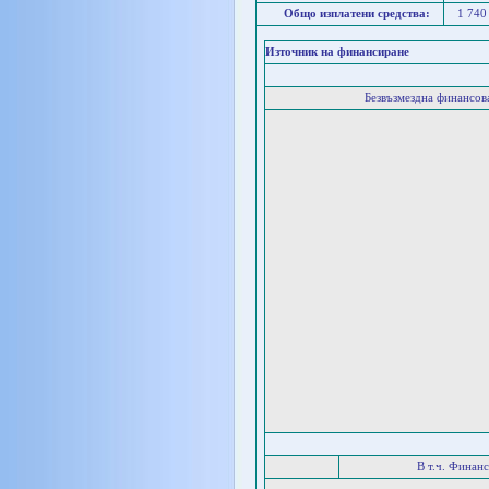
Общо изплатени средства:
1 740
Източник на финансиране
Безвъзмездна финансо
В т.ч. Финан