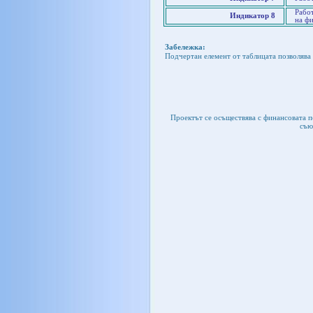
Работ
Индикатор 8
на ф
Забележка:
Подчертан елемент от таблицата позволява 
Проектът се осъществява с финансовата 
съю