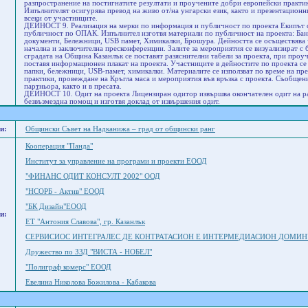
разпространение на постигнатите резултати и проучените добри европейски практик
Изпълнителят осигурява превод на живо от/на унгарски език, както и презентационни
всеки от участниците.
ДЕЙНОСТ 9. Реализация на мерки по информация и публичност по проекта Екипът с
публичност по ОПАК. Изпълнител изготвя материали по публичност на проекта: Бане
документи, Бележници, USB памет, Химикалки, Брошура. Дейността се осъществява 
начална и заключителна пресконференции. Залите за мероприятия се визуализират с 
сградата на Община Казанлък се поставят разяснителни табели за проекта, при проу
поставя информационен плакат на проекта. Участниците в дейностите по проекта се 
папки, бележници, USB-памет, химикалки. Материалите се използват по време на пр
практики, провеждане на Кръгла маса и мероприятия във връзка с проекта. Съобщени
партньора, както и в пресата.
ДЕЙНОСТ 10. Одит на проекта Лицензиран одитор извършва окончателен одит на раз
безвъзмездна помощ и изготвя доклад от извършения одит.
и:
Общински Съвет на Надканижа – град от общински ранг
Кооперация "Панда"
Институт за управление на програми и проекти ЕООД
"ФИНАНС ОДИТ КОНСУЛТ 2002" ООД
"НСОРБ - Актив" ЕООД
"БК Дизайн"ЕООД
и:
ЕТ "Антония Славова", гр. Казанлък
СЕРВИСИОС ИНТЕГРАЛЕС ДЕ КОНТРАТАСИОН Е ИНТЕРМЕДИАСИОН ДОМИ
Дружество по ЗЗД "ВИСТА - НОБЕЛ"
"Полиграф комерс" ЕООД
Евелина Николова Божилова - Кабакова