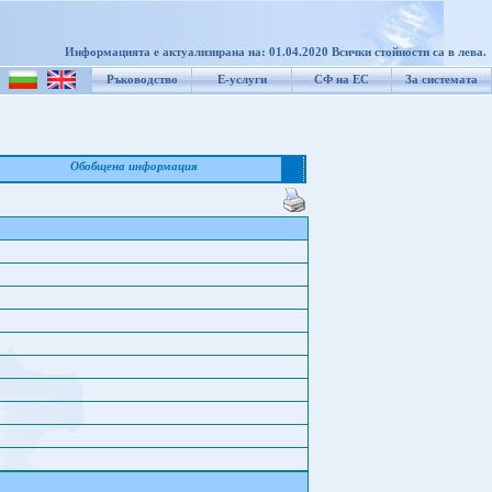
Информацията е актуализирана на: 01.04.2020 Всички стойности са в лева.
Ръководство
Е-услуги
СФ на ЕС
За системата
Обобщена информация