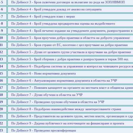
 5
По Дейност 3 - Броя сключени договори за възлагане по реда на ЗОП/НВМОП
 6
По Дейност 4 - Брой утвърден доклад от анализ на ситуацията
 7
По Дейност 4 - Брой утвърден план с мерки
 8
По Дейност 4 - Брой утвърдена предварителна оценка на въздействието
 9
По Дейност 4 - Брой печатно издание на утвърдените документи, разпространено в 
10
По Дейност 5 - Броя проучени добри практики в областта на доброто управление
11
По Дейност 5 - Броя страни от ЕС, посетени с цел проучване на добри практики
12
По Дейност 5 - Души от целевите групи участвали в проучване на добри практики
13
По Дейност 5 - Брой сборник с добри практики е разпространен в тираж 500 екз.
14
По Дейност 6 - Подобрена система за управление и контрол на човешките ресурси 
15
По Дейност 6 - Нови нормативни документа
16
По Дейност 6 - Актуализирани нормативни документа в областта на УЧР
17
По Дейност 7 - Повишен капацитет на органите на местната власт и общинска адм
18
По Дейност 7 - Души обучени в областта на УЧР
19
По Дейност 7 - Проведени групови обучения в областта на УЧР
20
По Дейност 8 - Подобрено взаимодействие между заинтересованите страни
21
По Дейност 8 - Представители на целевите групи, местни власти, организации и сдр
22
По Дейност 9 - Дадена публичност на източниците на финансиране и проекта
23
По Дейност 9 - Проведени пресконференции