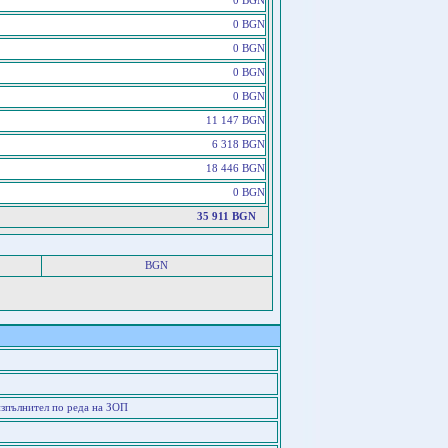
0 BGN
0 BGN
0 BGN
0 BGN
0 BGN
11 147 BGN
6 318 BGN
18 446 BGN
0 BGN
35 911 BGN
BGN
изпълнител по реда на ЗОП