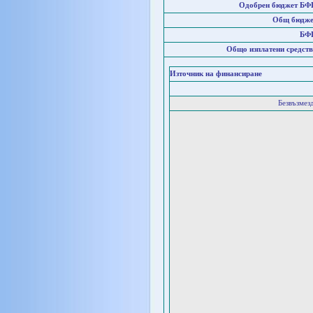
Одобрен бюджет БФ
Общ бюдже
БФ
Общо изплатени средств
Източник на финансиране
Безвъзмез