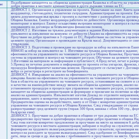
Подобряване капацитета на общинска администрация Казанлък в областта на управле
а:
добри практики в местните администрации в други държави членки на ЕС.
ДЕЙНОСТ 1. Организация и управление на проекта. Назначаване на екип: Кмета назн
координатор, счетоводител, технически сътрудник. Администриране на проекта: Еки
цялата документация във връзка с проекта в съответствие с разпоредбите на догов
Община Казанлък. Екипът координира работата по дейностите. Организира провежд
мониторинг и контрол: Екипът осъществява вътрешен мониторинг и контрол в съот
изискванията на договора за безвъзмездна финансова помощ.
ДЕЙНОСТ 2. Изготвяне на тръжна документация и задания Изпълнител изготвя техни
изпълнител за изпълнение на комплекс от дейности (Анализ на ефективността на уп
Проучване на добри практики в 3 страни от ЕС; Разработване на система за управле
целевите групи; Организация и провеждане на Кръгла маса). Документацията се син
утвърждава.
ДЕЙНОСТ 3. Подготовка и провеждане на процедури за избор на изпълнители Екип
НВМОП за избор на изпълнител за: 1. Изготвяне на тръжна документация и задание; 
ефективността на управлението на човешките ресурси в Община Казанлък; Проучване
система за управление и контрол на човешките ресурси; Обучение на целевите групи
3.Изготвяне на материали за информация и публичност; 4.Пред печат, печат и разпр
5.Превод на печатни документи и информация по проекта от/на унгарски, френски, н
процедура Бенефициентът назначава комисия. Процедурите се съгласуват с Договаря
който се регистрира в регистрите на бенефициента.
ДЕЙНОСТ 4. Извършване на анализ на ефективността на управлението на човешките
извършва Анализ на ефективността на управлението на човешките ресурси в Община
база в областта на управлението на човешките ресурси, установяване на силните и с
и качество на взаимодействие между звената на общинска администрация, анализ на с
установените процедури и процеси при управление на човешките ресурси, установя
капацитет на общинска администрация за формиране и прилагане на политики за еф
анализ на администрацията. Изпълнителят изготвя Доклад по отделните направления,
направление, както и конкретни предложения за подобряване управлението на чове
Предварителна оценка на въздействието, както и от План с конкретни администрати
управление на човешките ресурси в Община Казанлък. След утвърждаване от страна 
разпространяват сред целевите групи (тираж 500 броя, книжка с обем 100 стр., форм
български език).
ДЕЙНОСТ 5. Проучване на добри практики в общини от три държави членки на ЕС 
предварително проучване и идентифицира подходящи добри практики в община Надк
След това изготвя конкретно предложение за проучване на място на минимум 6 добр
човешките ресурси в местната администрация; набиране и подбор на служители; ате
формиране на трудовото възнаграждения на общинските служители; организация на
контрол на разходите за трудови възнаграждение). След одобрение от Бенефициента
дати, лица за срещи и др. във връзка с пребиваването и проучването на място. Орг