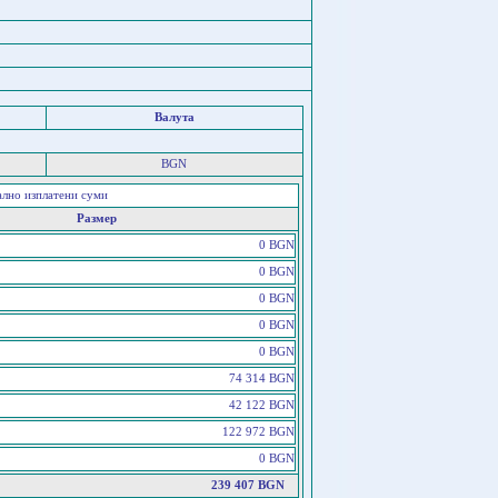
Валута
BGN
ално изплатени суми
Размер
0 BGN
0 BGN
0 BGN
0 BGN
0 BGN
74 314 BGN
42 122 BGN
122 972 BGN
0 BGN
239 407 BGN