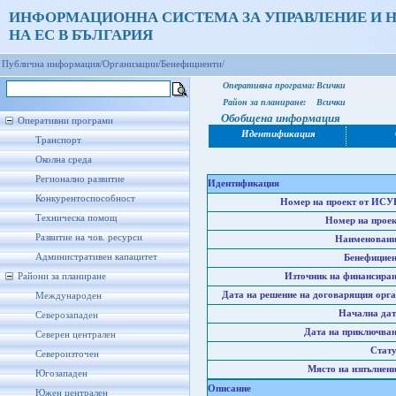
ИНФОРМАЦИОННА СИСТЕМА ЗА УПРАВЛЕНИЕ И 
НА ЕС В БЪЛГАРИЯ
Публична информация/
Организации/
Бенефициенти/
Оперативна програма:
Всички
Район за планиране:
Всички
Обобщена информация
Оперативни програми
Идентификация
Транспорт
Околна среда
Регионално развитие
Идентификация
Конкурентоспособност
Номер на проект от ИСУ
Техническа помощ
Номер на проек
Развитие на чов. ресурси
Наименовани
Административен капацитет
Бенефициен
Райони за планиране
Източник на финансиран
Дата на решение на договарящия орга
Международен
Начална дат
Северозападен
Дата на приключван
Северен централен
Стату
Североизточен
Място на изпълнени
Югозападен
Описание
Южен централен