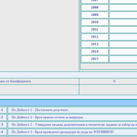
2007
2008
2009
2010
2011
2012
2013
2014
2015
ане от бенефициента
0
 1
По Дейност 1 - Постигнати резултати
 2
По Дейност 1 - Броя приети отчети за напредък
 3
По Дейност 2 - Утвърдена тръжна документация и техническо задание за избор на 
 4
По Дейност 3 - Броя проведени процедури по реда на ЗОП/НВМОП