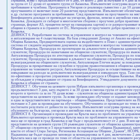
Германия, всяко с продължителност от 6 дни, от които 2 дни за пътуване и 4 дни за
за група от 12 души от целевите групи от Казанлък. Изпълнителят осигурява водач и
пребиваване в чужбина. Програмата в Унгария се реализира съвместно с до 10 душ
проучванията се включват поне 20 различни представители. Изпълнителят обезпечава
и др. съгласно програмата за пребиваване. След приключване на проучването на мяс
Бенефициента доклади се превеждат на унгарски, френски, немски и английски език
Казанлък. Докладите се събират в многоезичен сборник с проучени добри практики 
страници, формат А5, трицветен печат на гланцирана хартия) и се разпространяват
и:
общини в страната и в страните от ЕС. Материали от проучените добри практики се 
Казанлък.
ДЕЙНОСТ 6. Разработване на система за управление и контрол на човешките ресурс
и актуализиране на 4 съществуващи. На база утвърденият Доклад от Анализ на ефек
Община Казанлък, Предварителната оценка на въздействието и План с администрати
система от следните нормативни документи за управление и контрол на човешките р
Община Казанлък; Процедура по проектиране на длъжностите в общинска админист
служители; Процедура по назначаване на общински служители; Процедура по въвеж
Актуализирана Процедура по атестиране на общински служители; Процедура по пл
служители; Процедура за повишаване в длъжност на общински служители; Актуализ
възнаграждения на общинските служители; Актуализиран Етичен кодекс за поведени
Процедура за прекратяване на служебни и трудови правоотношения в общинска адм
управление на човешките ресурси; Актуализирана Процедура за осъществяване на ко
извършване на разходи за допълнителни възнаграждения и извънреден труд. Тази си
по-ефективно и прозрачно управление на човешките ресурси в Община Казанлък. Из
за обсъждане и утвърждаване от страна на Бенефициента. Утвърдените документи се
Казанлък и общини от страната.
ДЕЙНОСТ 7. Обучения на целевите групи Избран изпълнител организира и провежда 
продължителност 3 дни, като първото е за 30 души в смесена група от целевите гру
второто и третото са за по 70 души всяко – служители на общинска администрация 
представители на целевите групи. За всяко провеждано обучение се издават заповеди
и една за представителите на партньора – община Надканижа. Представителите на Н
пътуване и 3 дни за провеждане на обучението. Обученията се провеждат по теми в
постигнати резултати от дейности по проекта. Изпълнителят осигурява превод на ж
обучението на български, унгарски и английски език за всеки участник. На всеки уч
ДЕЙНОСТ 8. Организация и провеждане на Кръгла маса по проблемите на управлени
Изпълнител организира и провежда Кръгла маса по проблемите на управлението на 
маса ще се проведе в град Казанлък и ще бъде с продължителност от 2 дни. В нея щ
представители на целевите групи (16 ръководни служители от общинска администрац
37 общински служители и 5 представители на партньора – община Надканижа), както
власти от област Стара Загора, Регионална Асоциация на Общини „Тракия”, НСОРБ,
Надканижа ще бъдат издадени заповеди за командировка за 4 дни, включително 2 дни 
Кръглата маса ще се проведе по теми от областта на управлението на човешките ресу