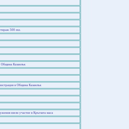
тираж 500 екз.
в Община Казанлък
инистрация в Община Казанлък
ужения взели участие в Кръглата маса