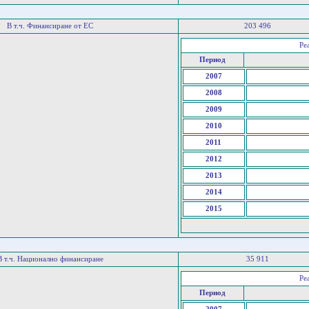
В т.ч. Финансиране от ЕС
203 496
Ре
Период
2007
2008
2009
2010
2011
2012
2013
2014
2015
В т.ч. Национално финансиране
35 911
Ре
Период