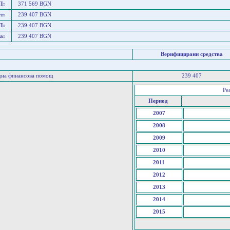
П:
371 569 BGN
т:
239 407 BGN
П:
239 407 BGN
а:
239 407 BGN
Верифицирани средства
дна финансова помощ
239 407
Ре
Период
2007
2008
2009
2010
2011
2012
2013
2014
2015