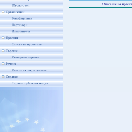
Описание на проект
Югоизточен
Организации
Бенефициенти
Партньори
Изпълнители
Проекти
Списък на проектите
Търсене
Разширено търсене
Речник
Речник на съкращенията
Справки
Справки публичен модул