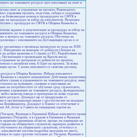
нието на човешките ресурси чрез използване на опит и
ачава екип за управление на проекта: Ръководител,
път управлява проекта, подготвя, събира и съхранява
ора за безвъзмездна помощ и процедурите по СФУК в
ане на процедури за избор на изпълнители. Вътрешен
ветствие с процедури по СФУК в Община Казанлък и
ческо задание и документация за процедура за избор на
равлението на човешките ресурси в Община Казанлък;
ние и контрол на човешките ресурси; Обучение на
хронизира с изискванията на Договарящия орган и се
ът организира и провежда процедури по реда на ЗОП/
2. Изпълнение на комплекс от дейности (Анализ на
 на добри практики в 3 страни от ЕС; Разработване на
; Организация и провеждане на Кръгла маса);
остранение на материали от дейности по проекта;
емски и английски език; 6.Одит на проекта. За всяка
щия орган. С всеки изпълнител се сключва договор,
 ресурси в Община Казанлък. Избран изпълнител
 Казанлък в следните направления: Действаща нормативна
лабите страни в управлението на човешките ресурси, ниво
тепента на познаване, спазване и използване на
ване на потребностите от обучение сред служителите,
ективно управление на човешките ресурси, функционален
 който включва изводи и препоръки по всяко отделно
шките ресурси. Докладът ще се придружава от
вни и организационни мерки с цел постигане на модерно
на Бенефициента, Докладът и Планът се отпечатват и
ат А4, печат в 3 цвята на гланцирана хартия на
(Унгария, Франция и Германия) Избран изпълнител прави
анижа (Унгария), и в градове в Германия и Франция.
и практики (примерни области: процес на планиране на
стиране на общинските служители; кариерно развитие и
 обучението на общинските служители; отчетност и
, изпълнителят изготвя подробна програма по място,
анизира по едно групово пътуване до Унгария, Франция и