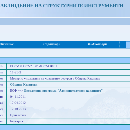
НАБЛЮДЕНИЕ НА СТРУКТУРНИТЕ ИНСТРУМЕНТИ
Описание
Партньори
Индикатори
Н:
BG051PO002-2.5.01-0002-C0001
т:
10-25-2
е:
Модерно управление на човешките ресурси в Община Казанлък
т:
Община Казанлък
е:
ЕСФ ==>
Оперативна програма "Административен капацитет"
н:
04.11.2011
а:
17.04.2012
е:
17.10.2013
с:
Приключен
е:
България