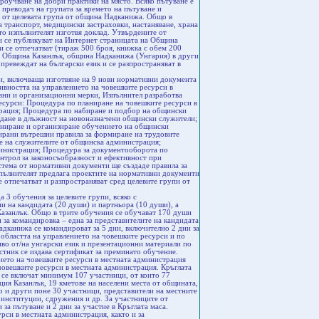
 проучване на добри практики на място. Всяко пътуване е
 преводач на групата за времето на пътуване и
и от целевата група от община Надканижа. Общо в
 транспорт, медицински застраховки, настаняване, храна
то изпълнителят изготвя доклад. Утвърдените от
 и се публикуват на Интернет страницата на Община
и се отпечатват (тираж 500 броя, книжка с обем 200
 в Община Казанлък, община Надканижа (Унгария) в други
превеждат на български език и се разпространяват в
и, включваща изготвяне на 9 нови нормативни документа
тивността на управлението на човешките ресурси в
вни и организационни мерки, Изпълнител разработва
есурси: Процедура по планиране на човешките ресурси в
рация; Процедура по набиране и подбор на общински
дане в длъжност на новоназначени общински служители;
аниране и организиране обучението на общински
ирани вътрешни правила за формиране на трудовите
е на служителите от общинска администрация;
инистрация; Процедура за документооборота по
нтрол за законосъобразност и ефективност при
стема от нормативни документи ще създаде правила за
пълнителят предлага проектите на нормативни документи
 отпечатват и разпространяват сред целевите групи от
3 обучения за целевите групи, всяко с
пи на кандидата (20 души) и партньора (10 души), а
Казанлък. Общо в трите обучения се обучават 170 души
 за командировка – една за представителите на кандидата
адканижа се командироват за 5 дни, включително 2 дни за
 областта на управлението на човешките ресурси и по
иво от/на унгарски език и презентационни материали по
астник се издава сертификат за преминато обучение.
ето на човешките ресурси в местната администрация
човешките ресурси в местната администрация. Кръглата
е се включат минимум 107 участници, от които 77
ия Казанлък, 19 кметове на населени места от общината,
 и други поне 30 участници, представители на местните
 институции, сдружения и др. За участниците от
за пътуване и 2 дни за участие в Кръглата маса.
рси в местната администрация, както и за