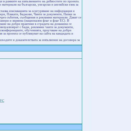
и в рамките на изпълнението на дейностите по проекта.
 материали на български, унгарски и английски език за
пазва изискванията за осигуряване на информация и
ри, Плакати, Баджове, Чанти за документи, Папки за
чрез събития, съобщения и рекламни материали. Дават се
банери и знамена (национален флаг и флаг ЕС). В
чване на добри практики в сградата на домакина се
визуализират с бадж, рекламни чанти за документи,
есконференциите, обученията, проучване на добри
я за проекта се публикуват на сайта на кандидата и
ходите и доказателствата за изпълнение на договора за
НУС