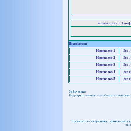
Финансиране от бенеф
Индикатори
Индикатор 1
Брой
Индикатор 2
Брой
Индикатор 3
Брой
Индикатор 4
дял 
Индикатор 5
дял 
Забележка:
Подчертан елемент от таблицата позволява 
Проектът се осъществява с финансовата 
съю