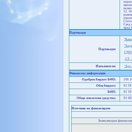
перио
квали
възмо
12. О
ръков
израз
Счето
След 
пред 
Партньори
"Кам
"Хад
Партньори:
СДРУ
„СТ 
Изпълнители:
"Арт
Финансова информация
Одобрен бюджет БФП:
106 
Общ бюджет:
92 5
БФП:
92 5
Общо изплатени средства:
92 0
Източник на финансиране
Безвъзмездна финансо