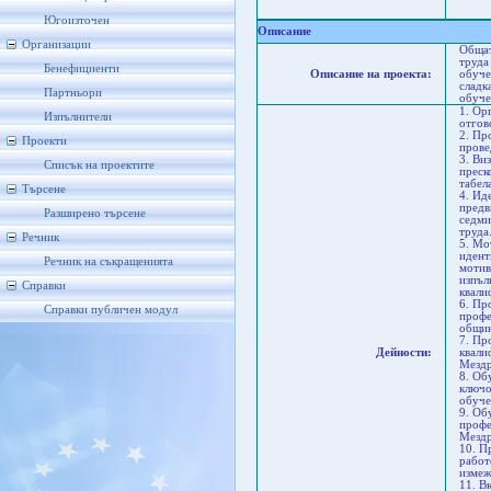
В
В
Югоизточен
Описание
Организации
Общат
труда
Бенефициенти
Описание на проекта:
обуче
сладк
Партньори
обуче
1. Ор
Изпълнители
отгов
2. Пр
Проекти
прове
3. Ви
Списък на проектите
преск
табел
Търсене
4. Ид
предв
Разширено търсене
седми
труда
Речник
5. Мо
идент
Речник на съкращенията
мотив
изпъл
Справки
квали
6. Пр
Справки публичен модул
профе
общин
7. Пр
Дейности:
квали
Мездр
8. Об
ключо
обуче
9. Об
профе
Мездр
10. П
работ
измеж
11. В