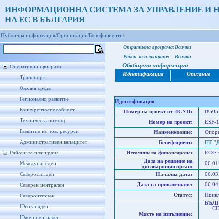
ИНФОРМАЦИОННА СИСТЕМА ЗА УПРАВЛЕНИЕ И 
НА ЕС В БЪЛГАРИЯ
Публична информация/
Организации/
Бенефициенти/
Оперативна програма:
Всички
Район за планиране:
Всички
Обобщена информация
Оперативни програми
Идентификация
Описание
Транспорт
Околна среда
Регионално развитие
Идентификация
Конкурентоспособност
Номер на проект от ИСУН:
BG051
Техническа помощ
Номер на проект:
ESF-1
Развитие на чов. ресурси
Наименование:
Опора
Административен капацитет
Бенефициент:
ЕТ "Д
Райони за планиране
Източник на финансиране:
ЕСФ 
Дата на решение на
Международен
06.01
договарящия орган:
Северозападен
Начална дата:
06.03
Дата на приключване:
06.04
Северен централен
Статус:
Прик
Североизточен
БЪЛ
Югозападен
СЕВ
Място на изпълнение:
Сев
Южен централен