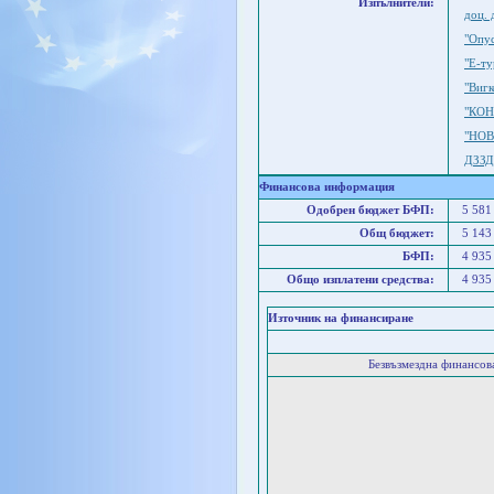
Изпълнители:
доц. 
"Опу
"Е-т
"Виг
"КОН
"НОВ
ДЗЗД
Финансова информация
Одобрен бюджет БФП:
5 581
Общ бюджет:
5 143
БФП:
4 935
Общо изплатени средства:
4 935
Източник на финансиране
Безвъзмездна финансо