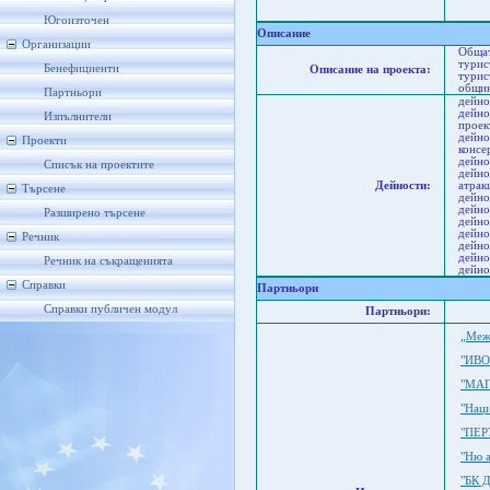
Вел
С
Югоизточен
Описание
Организации
Общат
турис
Бенефициенти
Описание на проекта:
турис
общин
Партньори
дейно
дейно
Изпълнители
проек
дейно
Проекти
консе
дейно
Списък на проектите
дейно
Дейности:
атрак
Търсене
дейно
дейно
Разширено търсене
дейно
дейно
Речник
дейно
дейно
Речник на съкращенията
дейно
Справки
Партньори
Справки публичен модул
Партньори:
„Меж
"ИВО
"МАГ
"Нац
"ПЕР
"Ню 
"БК 