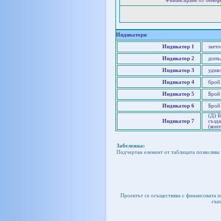
Финансиране от бенеф
Индикатори
Индикатор 1
заето
Индикатор 2
допъ
Индикатор 3
удив
Индикатор 4
брой
Индикатор 5
Брой
Индикатор 6
Брой
(Д) Б
Индикатор 7
създа
(кои
Забележка:
Подчертан елемент от таблицата позволява 
Проектът се осъществява с финансовата 
съю