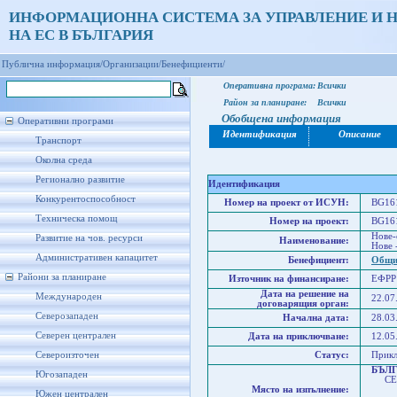
ИНФОРМАЦИОННА СИСТЕМА ЗА УПРАВЛЕНИЕ И 
НА ЕС В БЪЛГАРИЯ
Публична информация/
Организации/
Бенефициенти/
Оперативна програма:
Всички
Район за планиране:
Всички
Обобщена информация
Оперативни програми
Идентификация
Описание
Транспорт
Околна среда
Регионално развитие
Идентификация
Конкурентоспособност
Номер на проект от ИСУН:
BG161
Техническа помощ
Номер на проект:
BG161
Нове-
Развитие на чов. ресурси
Наименование:
Нове -
Административен капацитет
Бенефициент:
Общи
Райони за планиране
Източник на финансиране:
ЕФРР
Дата на решение на
Международен
22.07
договарящия орган:
Северозападен
Начална дата:
28.03
Северен централен
Дата на приключване:
12.05
Североизточен
Статус:
Прик
БЪЛ
Югозападен
СЕВ
Място на изпълнение:
Севе
Южен централен