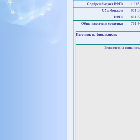
Одобрен бюджет БФП:
1 015
Общ бюджет:
801 
БФП:
801 
Общо изплатени средства:
761 
Източник на финансиране
Безвъзмездна финансо