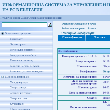
ИНФОРМАЦИОННА СИСТЕМА ЗА УПРАВЛЕНИЕ И 
НА ЕС В БЪЛГАРИЯ
Публична информация/
Организации/
Бенефициенти/
Оперативна програма:
Всички
Район за планиране:
Всички
Обобщена информация
Оперативни програми
Идентификация
Описание
Транспорт
Околна среда
Регионално развитие
Идентификация
Конкурентоспособност
Номер на проект от ИСУН:
BG161
Техническа помощ
Номер на проект:
BG161
Развитие на чов. ресурси
Наименование:
"Коре
Административен капацитет
Бенефициент:
Общи
Райони за планиране
Източник на финансиране:
ЕФРР
Дата на решение на
Международен
20.05
договарящия орган:
Северозападен
Начална дата:
16.03
Дата на приключване:
16.06
Северен централен
Статус:
Прик
Североизточен
БЪЛ
Югозападен
СЕВ
Място на изпълнение:
Сев
Южен централен