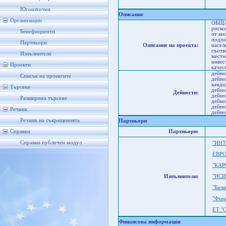
Пл
К
Югоизточен
Описание
Организации
ОБЩАТ
риско
Бенефициенти
от ви
подпо
Партньори
Описание на проекта:
насел
съотв
Изпълнители
местн
инвес
Проекти
качес
дейно
Списък на проектите
дейно
канди
Търсене
дейно
Дейности:
дейно
Разширено търсене
дейно
дейно
Речник
дейно
Речник на съкращенията
Партньори
Справки
Партньори:
Справки публичен модул
"ИНТ
ЕВРО
"КАР
Изпълнители:
"ИСИ
"Бал
"Фин
ЕТ "
Финансова информация