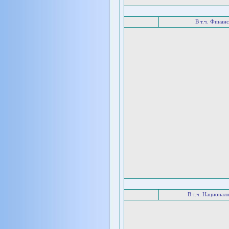
В т.ч. Финан
В т.ч. Национал