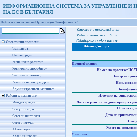
ИНФОРМАЦИОННА СИСТЕМА ЗА УПРАВЛЕНИЕ И 
НА ЕС В БЪЛГАРИЯ
Публична информация/
Организации/
Бенефициенти/
Оперативна програма:
Всички
Район за планиране:
Всички
Обобщена информация
Оперативни програми
Идентификация
Транспорт
Околна среда
Регионално развитие
Идентификация
Конкурентоспособност
Номер на проект от ИСУ
Техническа помощ
Номер на проек
Развитие на чов. ресурси
Наименовани
Административен капацитет
Бенефициен
Райони за планиране
Източник на финансиран
Дата на решение на договарящия орга
Международен
Начална дат
Северозападен
Дата на приключван
Северен централен
Стату
Североизточен
Място на изпълнени
Югозападен
Описание
Южен централен