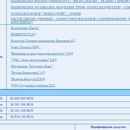
НАЦИОНАЛЕН ВОЕНЕН УНИВЕРСИТЕТ "ВАСИЛ ЛЕВСКИ" - ВЕЛИКО ТЪРНОВО
НАЦИОНАЛНА МУЗИКАЛНА АКАДЕМИЯ "ПРОФ. ПАНЧО ВЛАДИГЕРОВ" - СО
ТЕАТРАЛЕН КОЛЕЖ "ЛЮБЕН ГРОЙС" - СОФИЯ
ЧАСТНО ВИСШЕ УЧИЛИЩЕ - САМОСТОЯТЕЛЕН КОЛЕЖ С НАИМЕНОВАНИЕ "
БЛАГОЕВГРАД
Кооперация "Панда"
МОБИЛТЕЛ ЕАД
Българска Телекомуникационна Компания АД
Грант Торнтон ООД -
"Компания за международни конгреси" ООД
и:
"ДЗИ - общо застраховане" ЕАД
Обединение "Блупринт Макс"
"Борика-Банксервиз" АД
"Коларов Консулт"ЕООД
ДЗЗД Студентки практики 2012
П:
60 000 000 BGN
т:
58 501 166 BGN
П:
58 501 166 BGN
а:
56 834 246 BGN
Верифицирани средства