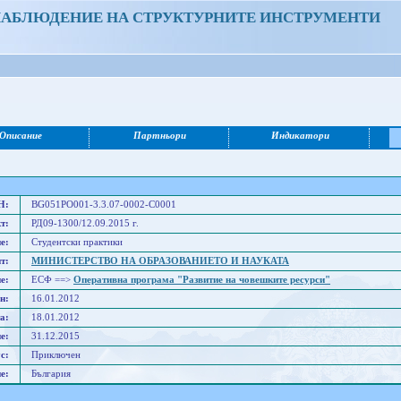
НАБЛЮДЕНИЕ НА СТРУКТУРНИТЕ ИНСТРУМЕНТИ
Описание
Партньори
Индикатори
Н:
BG051PO001-3.3.07-0002-C0001
т:
РД09-1300/12.09.2015 г.
е:
Студентски практики
т:
МИНИСТЕРСТВО НА ОБРАЗОВАНИЕТО И НАУКАТА
е:
ЕСФ ==>
Оперативна програма "Развитие на човешките ресурси"
н:
16.01.2012
а:
18.01.2012
е:
31.12.2015
с:
Приключен
е:
България