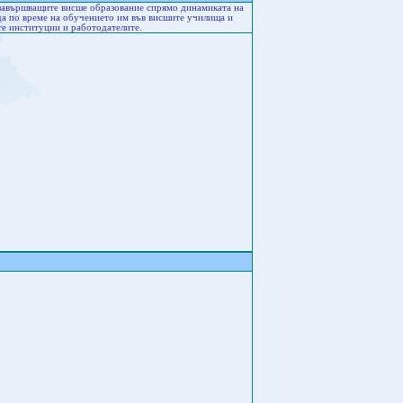
 завършващите висше образование спрямо динамиката на
еда по време на обучението им във висшите училища и
те институции и работодателите.