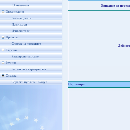
Югоизточен
Описание на проект
Организации
Бенефициенти
Партньори
Изпълнители
Проекти
Списък на проектите
Дейност
Търсене
Разширено търсене
Речник
Речник на съкращенията
Справки
Справки публичен модул
Партньори