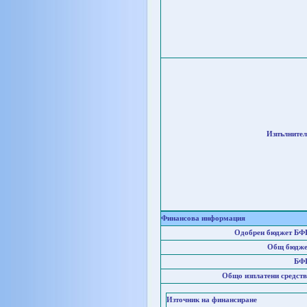
Изпълнител
Финансова информация
Одобрен бюджет БФ
Общ бюдже
БФ
Общо изплатени средств
Източник на финансиране