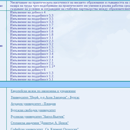
Увеличаване на практическата насоченост на висшето образование и гъвкавостта на
а:
пазара на труда чрез подобряване на практическите им умения в реална работна ср
създаване на условия за изграждане на стабилни партньорства между образователни
Изпълнение на дейност 4
Изпълнение на поддейност 5.3
Изпълнение на поддейност 3.5
Изпълнение на поддейност 3.3
Изпълнение на поддейност 1.7
Изпълнение на поддейност 2.4
Изпълнение на поддейност 1.6
Изпълнение на поддейност 1.8
Изпълнение на поддейност 3.1
Изпълнение на поддейност 2.3
Изпълнение на поддейност 3.2
и:
Изпълнение на поддейност 1.5
Изпълнение на поддейност 5.2.
Изпълнение на поддейност 3.4
Изпълнение на поддейност 1.4
Изпълнение на поддейност 2.1
Изпълнение на поддейност 2.2.
Изпълнение на поддейност 1.1*
Изпълнение на дейност 6
Изпълнение на поддейност 1.3
Изпълнение на поддейност 1.2.
Изпълнение на поддейност 5.1
Европейски колеж по икономика и управление
Университет "Проф. д-р Асен Златаров" - Бургас
Аграрен университет - Пловдив
Бургаски свободен университет
Русенски университет "Ангел Кънчев"
Стопанска академия "Димитър А. Ценов"
Софийски университет „Св. Климент Охридски”