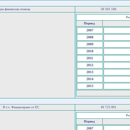
дна финансова помощ
58 501 166
Ре
Период
2007
2008
2009
2010
2011
2012
2013
2014
2015
В т.ч. Финансиране от ЕС
49 725 991
Ре
Период
2007