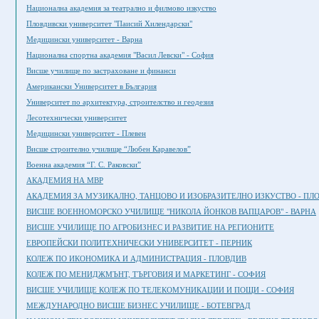
Национална академия за театрално и филмово изкуство
Пловдивски университет "Паисий Хилендарски"
Медицински университет - Варна
Национална спортна академия "Васил Левски" - София
Висше училище по застраховане и финанси
Американски Университет в България
Университет по архитектура, строителство и геодезия
Лесотехнически университет
Медицински университет - Плевен
Висше строително училище “Любен Каравелов”
Военна академия “Г. С. Раковски”
АКАДЕМИЯ НА МВР
АКАДЕМИЯ ЗА МУЗИКАЛНО, ТАНЦОВО И ИЗОБРАЗИТЕЛНО ИЗКУСТВО - ПЛ
ВИСШЕ ВОЕННОМОРСКО УЧИЛИЩЕ "НИКОЛА ЙОНКОВ ВАПЦАРОВ" - ВАРНА
ВИСШЕ УЧИЛИЩЕ ПО АГРОБИЗНЕС И РАЗВИТИЕ НА РЕГИОНИТЕ
ЕВРОПЕЙСКИ ПОЛИТЕХНИЧЕСКИ УНИВЕРСИТЕТ - ПЕРНИК
КОЛЕЖ ПО ИКОНОМИКА И АДМИНИСТРАЦИЯ - ПЛОВДИВ
КОЛЕЖ ПО МЕНИДЖМЪНТ, ТЪРГОВИЯ И МАРКЕТИНГ - СОФИЯ
ВИСШЕ УЧИЛИЩЕ КОЛЕЖ ПО ТЕЛЕКОМУНИКАЦИИ И ПОЩИ - СОФИЯ
МЕЖДУНАРОДНО ВИСШЕ БИЗНЕС УЧИЛИЩЕ - БОТЕВГРАД