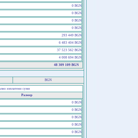
0 BGN
0 BGN
0 BGN
0 BGN
293 449 BGN
6 483 404 BGN
37 523 562 BGN
4 008 694 BGN
48 309 109 BGN
BGN
ално изплатени суми
Размер
0 BGN
0 BGN
0 BGN
0 BGN
0 BGN