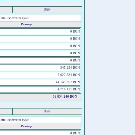
BGN
ално изплатени суми
Размер
0 BGN
0 BGN
0 BGN
0 BGN
0 BGN
345 234 BGN
7 627 534 BGN
44 145 367 BGN
4 716 111 BGN
56 834 246 BGN
BGN
ално изплатени суми
Размер
0 BGN