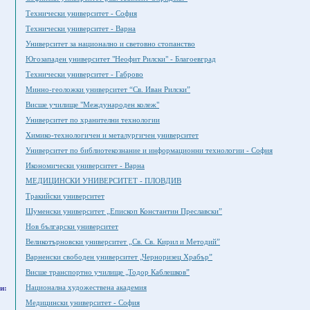
Технически университет - София
Технически университет - Варна
Университет за национално и световно стопанство
Югозападен университет "Неофит Рилски" - Благоевград
Технически университет - Габрово
Минно-геоложки университет “Св. Иван Рилски”
Висше училище "Международен колеж"
Университет по хранителни технологии
Химико-технологичен и металургичен университет
Университет по библиотекознание и информационни технологии - София
Икономически университет - Варна
МЕДИЦИНСКИ УНИВЕРСИТЕТ - ПЛОВДИВ
Тракийски университет
Шуменски университет „Епископ Константин Преславски”
Нов български университет
Великотърновски университет „Св. Св. Кирил и Методий”
Варненски свободен университет „Черноризец Храбър”
Висше транспортно училище „Тодор Каблешков”
Национална художествена академия
и:
Медицински университет - София