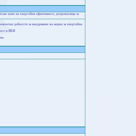
исоко ниво на енергийна ефективност, допринасяща за
емонтни дейности за внедряване на мерки за енергийна
ност и ВЕИ
ции