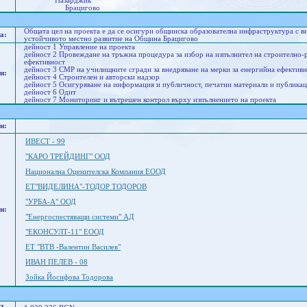
Пазарджик
Брацигово
Общата цел на проекта е да се осигури общинска образователна инфраструктура с в
а:
устойчивото местно развитие на Община Брацигово
дейност 1 Управление на проекта
дейност 2 Провеждане на тръжна процедура за избор на изпълнител на строително-р
ефективност
дейност 3 СМР на училищните сгради за внедряване на мерки за енергийна ефектив
и:
дейност 4 Строителен и авторски надзор
дейност 5 Осигуряване на информация и публичност, печатни материали и публика
дейност 6 Одит
дейност 7 Mониторинг и вътрешен контрол върху изпълнението на проекта
и:
ИВЕСТ - 99
"КАРО ТРЕЙДИНГ" ООД
Национална Оценителска Компания EООД
ЕТ"ВИДЕЛИНА"-ТОДОР ТОДОРОВ
"УРБА-А" ООД
и:
"Енергоспестяващи системи" АД
"ЕКОНСУЛТ-11" ЕООД
ЕТ "ВТВ -Валентин Василев"
ИВАН ПЕЛЕВ - 08
Зойка Йосифова Тодорова