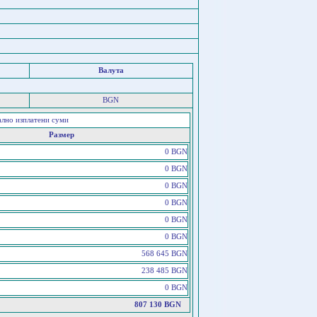
Валута
BGN
ално изплатени суми
Размер
0 BGN
0 BGN
0 BGN
0 BGN
0 BGN
0 BGN
568 645 BGN
238 485 BGN
0 BGN
807 130 BGN