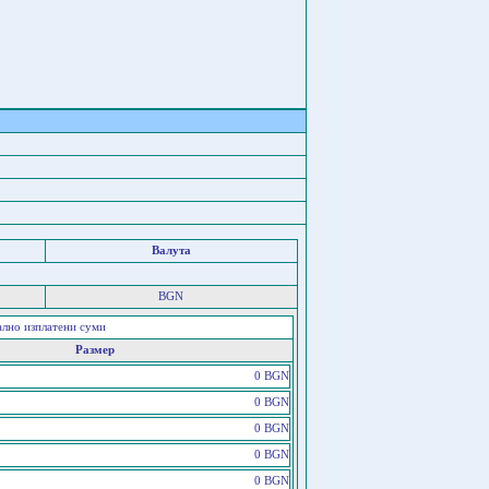
Валута
BGN
ално изплатени суми
Размер
0 BGN
0 BGN
0 BGN
0 BGN
0 BGN