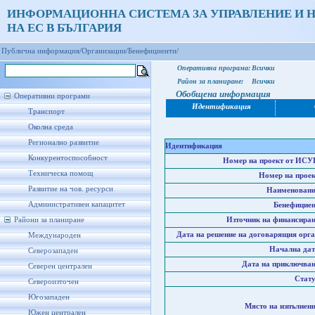
ИНФОРМАЦИОННА СИСТЕМА ЗА УПРАВЛЕНИЕ И 
НА ЕС В БЪЛГАРИЯ
Публична информация/
Организации/
Бенефициенти/
Оперативна програма:
Всички
Район за планиране:
Всички
Обобщена информация
Оперативни програми
Идентификация
Транспорт
Околна среда
Регионално развитие
Идентификация
Конкурентоспособност
Номер на проект от ИСУ
Техническа помощ
Номер на проек
Развитие на чов. ресурси
Наименовани
Административен капацитет
Бенефициен
Райони за планиране
Източник на финансиран
Дата на решение на договарящия орга
Международен
Начална дат
Северозападен
Дата на приключван
Северен централен
Стату
Североизточен
Югозападен
Място на изпълнени
Южен централен