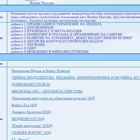
Велики Преслав
Основната цел на проекта е да развитие конкурентоспособна интегрирана туристиче
а:
една слаборазвита туристическа локализация като Велики Преслав, чрез оползотвор
потенциал - богатото културно-историческо наследство.
дейност 1 ОРГАНИЗАЦИЯ И УПРАВЛЕНИЕ НА ПРОЕКТА
дейност 2 ДОГОВОРИРАНЕ
дейност 3 ПУБЛИЧНОСТ И ВИЗУАЛИЗАЦИЯ
дейност 4 МАРКЕТИНГ И РЕКЛАМА И ОРГАНИЗИРАНЕ НА СЪБИТИЕ
и:
дейност 5 РАЗВИТИЕ НА АТРАКЦИЯТА „ВЕКЪТ НА ЦАР СИМЕОН ВЕЛИКИ”
дейност 6 АВТОРСКИ КОНТРОЛ И СТРОИТЕЛЕН НАДЗОР
дейност 7 ОБУЧЕНИЕ
дейност 8 ОДИТ
дейност 9 МЕЖДИННО И ФИНАЛНО ОТЧИТАНЕ
и:
Национална Мрежа за Бизнес Развитие
"ПРИМА-ПРОДУЦЕНТСКА, РЕКЛАМНА, ИНФОРМАЦИОННА И МЕДИЙНА АГЕ
ДОМРЕМОНТСТРОЙ-99
ШКОЛСНАБ-2001 - АНТОАНЕТА ХРИСТОВА
"Национален консултант по обществени поръчки" ООД
Кейбъл Тех ООД
Динакорд България ЕООД
и:
БИЛДКОНСУЛТ ООД
"Юнайт консултинг" ЕООД
"СЕМПЕР ФОРТИС" ООД
ЕТ „Виарх”