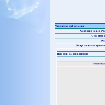
Финансова информация
Одобрен бюджет БФ
Общ бюдже
БФ
Общо изплатени средств
Източник на финансиране
Безвъзмез