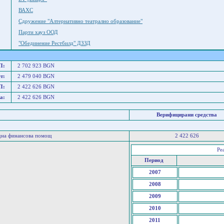
ВАХС
Сдружение "Алтернативно театрално образование"
Парти хауз ООД
"Обединение Рестбилд" ДЗЗД
П:
2 702 923 BGN
т:
2 479 040 BGN
П:
2 422 626 BGN
а:
2 422 626 BGN
Верифицирани средства
дна финансова помощ
2 422 626
Ре
Период
2007
2008
2009
2010
2011