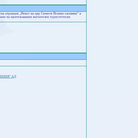
ска атракция „Векът на цар Симеон Велики оживява” в
яване на притежавания значителен туристически
НЦИЯ" АД