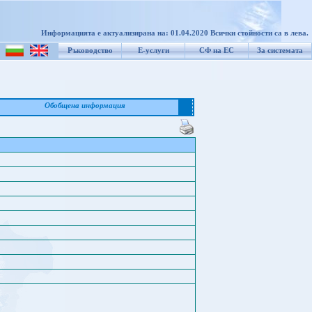
Информацията е актуализирана на: 01.04.2020 Всички стойности са в лева.
Ръководство
Е-услуги
СФ на ЕС
За системата
Обобщена информация