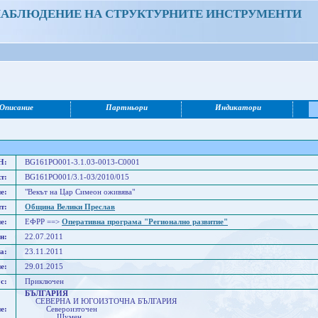
НАБЛЮДЕНИЕ НА СТРУКТУРНИТЕ ИНСТРУМЕНТИ
Описание
Партньори
Индикатори
Н:
BG161PO001-3.1.03-0013-C0001
т:
BG161PO001/3.1-03/2010/015
е:
"Векът на Цар Симеон оживява"
т:
Община Велики Преслав
е:
ЕФРР ==>
Оперативна програма "Регионално развитие"
н:
22.07.2011
а:
23.11.2011
е:
29.01.2015
с:
Приключен
БЪЛГАРИЯ
СЕВЕРНА И ЮГОИЗТОЧНА БЪЛГАРИЯ
е:
Североизточен
Шумен