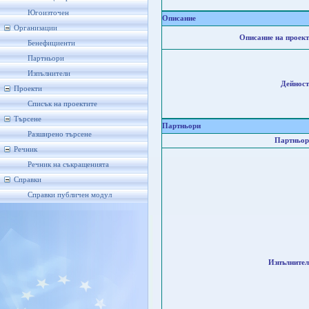
Югоизточен
Описание
Организации
Описание на проект
Бенефициенти
Партньори
Изпълнители
Дейност
Проекти
Списък на проектите
Търсене
Партньори
Разширено търсене
Партньор
Речник
Речник на съкращенията
Справки
Справки публичен модул
Изпълнител