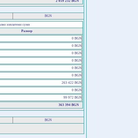
2 059 232 BGN
BGN
ално изплатени суми
Размер
0 BGN
0 BGN
0 BGN
0 BGN
0 BGN
0 BGN
263 422 BGN
0 BGN
99 972 BGN
363 394 BGN
BGN