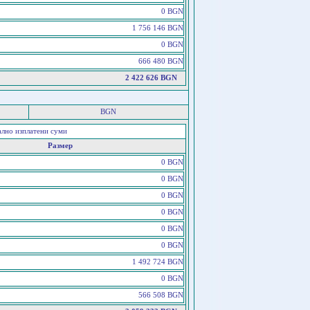
0 BGN
1 756 146 BGN
0 BGN
666 480 BGN
2 422 626 BGN
BGN
ално изплатени суми
Размер
0 BGN
0 BGN
0 BGN
0 BGN
0 BGN
0 BGN
1 492 724 BGN
0 BGN
566 508 BGN