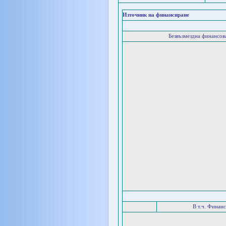
Източник на финансиране
Безвъзмездна финансо
В т.ч. Финан