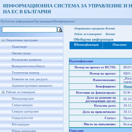
ИНФОРМАЦИОННА СИСТЕМА ЗА УПРАВЛЕНИЕ И 
НА ЕС В БЪЛГАРИЯ
Публична информация/
Организации/
Бенефициенти/
Оперативна програма:
Всички
Район за планиране:
Всички
Обобщена информация
Оперативни програми
Идентификация
Описание
Транспорт
Околна среда
Регионално развитие
Идентификация
Конкурентоспособност
Номер на проект от ИСУН:
BG051
Техническа помощ
Номер на проект:
РД01-
„Изгр
Развитие на чов. ресурси
Наименование:
харак
Административен капацитет
Бенефициент:
Минис
Райони за планиране
Източник на финансиране:
ЕСФ 
Дата на решение на
Международен
05.10
договарящия орган:
Северозападен
Начална дата:
29.11
Северен централен
Дата на приключване:
30.11
Североизточен
Статус:
Прик
Място на изпълнение:
Бълга
Югозападен
Описание
Южен централен