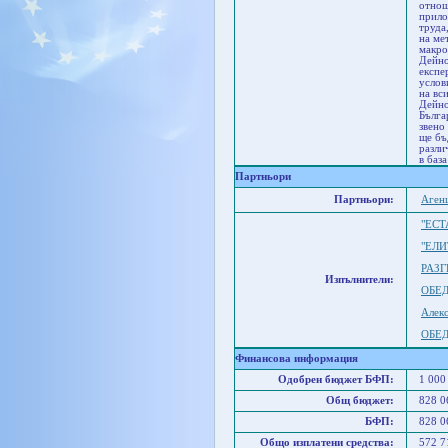
отнош
прило
труда
на ме
макро
Дейно
експе
услов
на вс
Дейно
Бълга
звено
ще бъ
разли
в баз
Партньори
Партньори:
Агенц
"ЕСТ
"ЕЛ
РАЗГ
Изпълнители:
ОБЕ
Алек
ОБЕ
Финансова информация
Одобрен бюджет БФП:
1 000
Общ бюджет:
828 
БФП:
828 
Общо изплатени средства:
572 