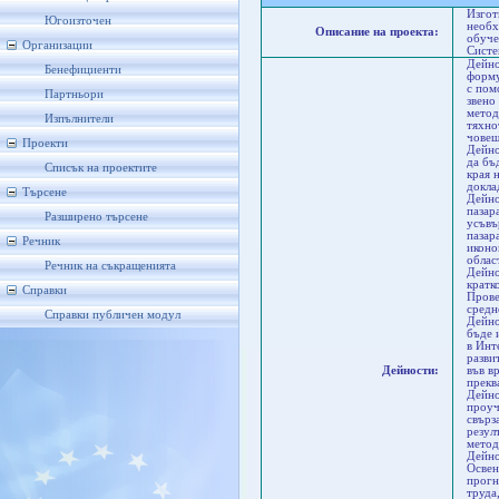
Изгот
Югоизточен
необх
Описание на проекта:
обуче
Организации
Систе
Дейно
Бенефициенти
форму
с пом
Партньори
звено
метод
Изпълнители
тяхно
човеш
Проекти
Дейно
да бъ
Списък на проектите
края 
докла
Търсене
Дейно
пазар
Разширено търсене
усъвъ
пазар
Речник
иконо
облас
Речник на съкращенията
Дейно
кратк
Справки
Прове
средн
Справки публичен модул
Дейно
бъде 
в Инт
разви
Дейности:
във в
прекв
Дейно
проуч
свърз
резул
метод
Дейно
Освен
прогн
труда