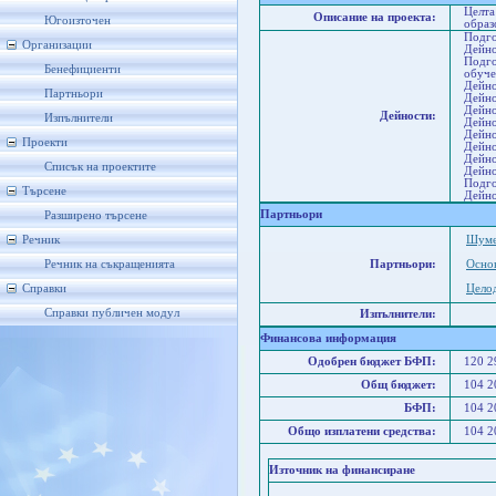
Целта
Описание на проекта:
Югоизточен
образ
Подго
Организации
Дейно
Подго
Бенефициенти
обуче
Дейно
Партньори
Дейно
Дейно
Дейности:
Изпълнители
Дейно
Дейно
Проекти
Дейно
Дейно
Списък на проектите
Дейно
Подго
Търсене
Дейно
Партньори
Разширено търсене
Речник
Шуме
Речник на съкращенията
Партньори:
Осно
Справки
Целод
Справки публичен модул
Изпълнители:
Финансова информация
Одобрен бюджет БФП:
120 
Общ бюджет:
104 
БФП:
104 
Общо изплатени средства:
104 
Източник на финансиране