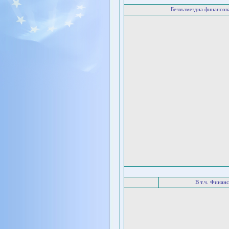
Безвъзмездна финансо
В т.ч. Финан