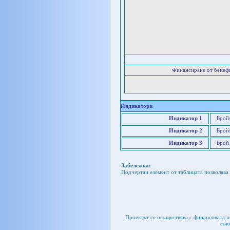
Финансиране от бенеф
Индикатори
Индикатор 1
Брой
Индикатор 2
Брой
Индикатор 3
Брой
Забележка:
Подчертан елемент от таблицата позволява 
Проектът се осъществява с финансовата 
съю