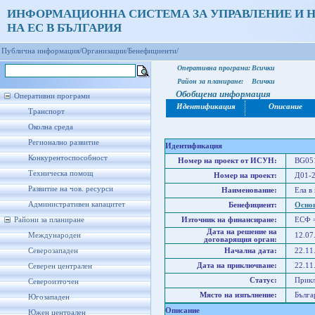
ИНФОРМАЦИОННА СИСТЕМА ЗА УПРАВЛЕНИЕ И 
НА ЕС В БЪЛГАРИЯ
Публична информация/
Организации/
Бенефициенти/
Оперативна програма:
Всички
Район за планиране:
Всички
Обобщена информация
Оперативни програми
Идентификация
Описание
Транспорт
Околна среда
Регионално развитие
Идентификация
Конкурентоспособност
Номер на проект от ИСУН:
BG051
Техническа помощ
Номер на проект:
Д01-2
Развитие на чов. ресурси
Наименование:
Ела в
Административен капацитет
Бенефициент:
Осно
Райони за планиране
Източник на финансиране:
ЕСФ 
Дата на решение на
Международен
12.07
договарящия орган:
Северозападен
Начална дата:
22.11
Дата на приключване:
22.11
Северен централен
Статус:
Прик
Североизточен
Място на изпълнение:
Бълга
Югозападен
Описание
Южен централен