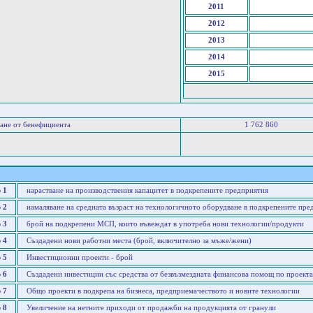
2011
2012
2013
2014
2015
ане от бенефициента
1 762 860
 1
нарастване на производствения капацитет в подкрепените предприятия
 2
намаляване на средната възраст на технологичното оборудване в подкрепените пре
 3
брой на подкрепени МСП, които въвеждат в употреба нови технологии/продукти
 4
Създадени нови работни места (брой, включително за мъже/жени)
 5
Инвестиционни проекти - брой
 6
Създадени инвестиции със средства от безвъзмездната финансова помощ по проекта 
 7
Общо проекти в подкрепа на бизнеса, предприемачеството и новите технологии
 8
Увеличение на нетните приходи от продажби на продукцията от гранули