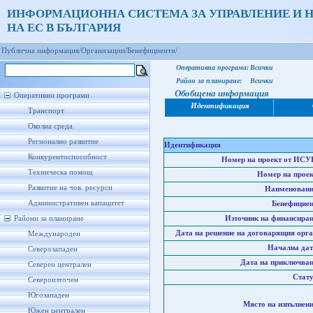
ИНФОРМАЦИОННА СИСТЕМА ЗА УПРАВЛЕНИЕ И 
НА ЕС В БЪЛГАРИЯ
Публична информация/
Организации/
Бенефициенти/
Оперативна програма:
Всички
Район за планиране:
Всички
Обобщена информация
Оперативни програми
Идентификация
Транспорт
Околна среда
Регионално развитие
Идентификация
Конкурентоспособност
Номер на проект от ИСУ
Техническа помощ
Номер на проек
Развитие на чов. ресурси
Наименовани
Административен капацитет
Бенефициен
Райони за планиране
Източник на финансиран
Дата на решение на договарящия орга
Международен
Начална дат
Северозападен
Дата на приключван
Северен централен
Стату
Североизточен
Югозападен
Място на изпълнени
Южен централен