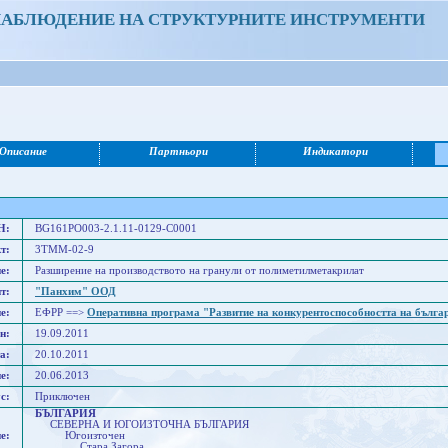
НАБЛЮДЕНИЕ НА СТРУКТУРНИТЕ ИНСТРУМЕНТИ
Описание
Партньори
Индикатори
Н:
BG161PO003-2.1.11-0129-C0001
т:
3ТММ-02-9
е:
Разширение на производството на гранули от полиметилметакрилат
т:
"Панхим" ООД
е:
ЕФРР ==>
Оперативна програма "Развитие на конкурентоспособността на бълга
н:
19.09.2011
а:
20.10.2011
е:
20.06.2013
с:
Приключен
БЪЛГАРИЯ
СЕВЕРНА И ЮГОИЗТОЧНА БЪЛГАРИЯ
е:
Югоизточен
Стара Загора