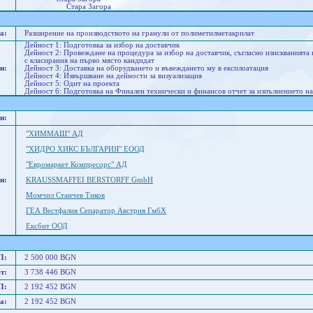
Стара Загора
а:
Разширение на производството на гранули от полиметилметакрилат
Дейност 1: Подготовка за избор на доставчик
Дейност 2: Провеждане на процедура за избор на доставчик, съгласно изискванията
с класирания на първо място кандидат
и:
Дейност 3: Доставка на оборудването и въвеждането му в експлоатация
Дейност 4: Извършване на дейности за визуализация
Дейност 5: Одит на проекта
Дейност 6: Подготовка на Финален технически и финансов отчет за изпълнението на
и:
"ХИММАШ" АД
"ХИДРО ХИКС БЪЛГАРИЯ" ЕООД
"Евромаркет Компресорс" АД
и:
KRAUSSMAFFEI BERSTORFF GmbH
Момчил Станчев Тиков
ГЕА Вестфалия Сепаратор Австрия ГмбХ
Ексбит ООД
П:
2 500 000 BGN
т:
3 738 446 BGN
П:
2 192 452 BGN
а:
2 192 452 BGN