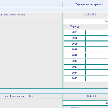
Верифицирани средства
дна финансова помощ
2 192 452
Ре
Период
2007
2008
2009
2010
2011
2012
2013
2014
2015
В т.ч. Финансиране от ЕС
1 863 584
Ре
Период