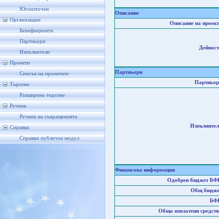
Югоизточен
Описание
Организации
Описание на проект
Бенефициенти
Партньори
Дейност
Изпълнители
Проекти
Партньори
Списък на проектите
Партньор
Търсене
Разширено търсене
Речник
Речник на съкращенията
Изпълнител
Справки
Справки публичен модул
Финансова информация
Одобрен бюджет БФ
Общ бюдже
БФ
Общо изплатени средств