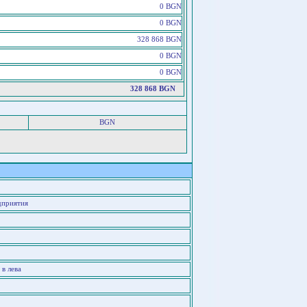
0 BGN
0 BGN
328 868 BGN
0 BGN
0 BGN
328 868 BGN
BGN
дприятия
в лева