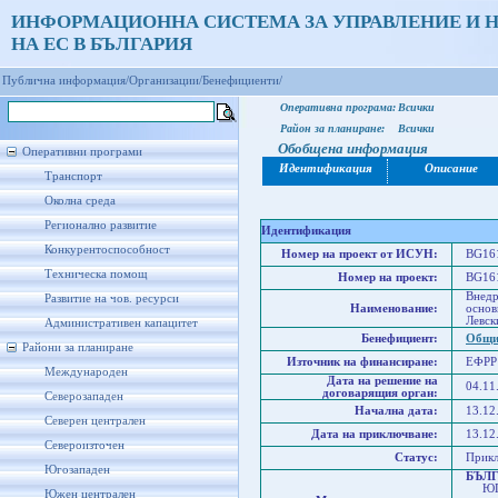
ИНФОРМАЦИОННА СИСТЕМА ЗА УПРАВЛЕНИЕ И 
НА ЕС В БЪЛГАРИЯ
Публична информация/
Организации/
Бенефициенти/
Оперативна програма:
Всички
Район за планиране:
Всички
Обобщена информация
Оперативни програми
Идентификация
Описание
Транспорт
Околна среда
Регионално развитие
Идентификация
Конкурентоспособност
Номер на проект от ИСУН:
BG161
Техническа помощ
Номер на проект:
BG161
Внедр
Развитие на чов. ресурси
Наименование:
основ
Левск
Административен капацитет
Бенефициент:
Общи
Райони за планиране
Източник на финансиране:
ЕФРР
Международен
Дата на решение на
04.11
договарящия орган:
Северозападен
Начална дата:
13.12
Северен централен
Дата на приключване:
13.12
Североизточен
Статус:
Прик
Югозападен
БЪЛ
ЮГО
Южен централен