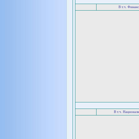
В т.ч. Финан
В т.ч. Национал