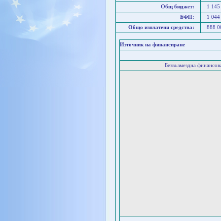
Общ бюджет:
1 145
БФП:
1 044
Общо изплатени средства:
888 
Източник на финансиране
Безвъзмездна финансо