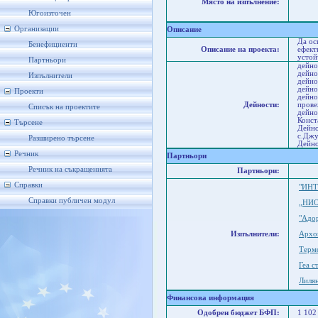
Място на изпълнение:
Юго
Соф
Югоизточен
П
Организации
Описание
Да ос
Бенефициенти
Описание на проекта:
ефект
устой
Партньори
дейно
дейно
Изпълнители
дейно
дейно
Проекти
дейно
Дейности:
прове
Списък на проектите
дейно
Конст
Търсене
Дейно
с.Джу
Разширено търсене
Дейно
Речник
Партньори
Речник на съкращенията
Партньори:
Справки
"ИНТ
Справки публичен модул
„НИ
"Адо
Изпълнители:
Архо
Терм
Геа 
Лилян
Финансова информация
Одобрен бюджет БФП:
1 102