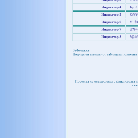
Индикатор 4
Брой
Индикатор 5
С##)
Индикатор 6
!!Ч$
Индикатор 7
Д%^Ф
Индикатор 8
!@##
Забележка:
Подчертан елемент от таблицата позволява 
Проектът се осъществява с финансовата 
съю