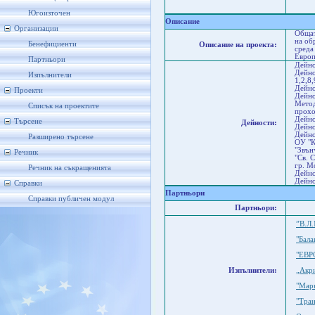
Соф
Ко
Югоизточен
Описание
Организации
Общат
на об
Бенефициенти
Описание на проекта:
среда
Европ
Партньори
Дейно
Дейно
Изпълнители
1,2,8
Дейно
Проекти
Дейно
Метод
Списък на проектите
прохо
Дейно
Търсене
Дейности:
Дейно
Дейно
Разширено търсене
OУ "К
"Звън
Речник
"Св. 
гр. М
Речник на съкращенията
Дейно
Дейно
Справки
Партньори
Справки публичен модул
Партньори:
”В.Л
"Бал
"ЕВР
Изпълнители:
„Акр
"Мар
"Тра