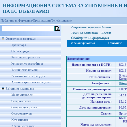
ИНФОРМАЦИОННА СИСТЕМА ЗА УПРАВЛЕНИЕ И 
НА ЕС В БЪЛГАРИЯ
Публична информация/
Организации/
Бенефициенти/
Оперативна програма:
Всички
Район за планиране:
Всички
Обобщена информация
Оперативни програми
Идентификация
Описание
Транспорт
Околна среда
Регионално развитие
Идентификация
Конкурентоспособност
Номер на проект от ИСУН:
BG161
Техническа помощ
Номер на проект:
BG161
Внедр
Развитие на чов. ресурси
Наименование:
Косте
Административен капацитет
Бенефициент:
Общи
Райони за планиране
Източник на финансиране:
ЕФРР
Дата на решение на
Международен
04.11
договарящия орган:
Северозападен
Начална дата:
13.12
Северен централен
Дата на приключване:
16.05
Североизточен
Статус:
Прик
БЪЛ
Югозападен
ЮГО
Място на изпълнение:
Юго
Южен централен