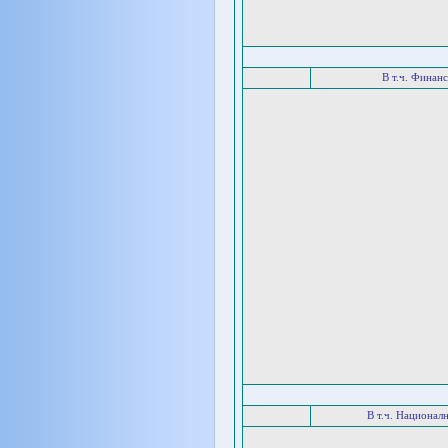
В т.ч. Финан
В т.ч. Национал