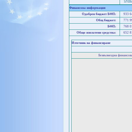
Оупъ
Финансова информация
Одобрен бюджет БФП:
933 
Общ бюджет:
771 
БФП:
768 
Общо изплатени средства:
652 
Източник на финансиране
Безвъзмездна финансо