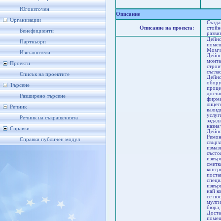
Къ
Мо
Югоизточен
Описание
Организации
Създа
Описание на проекта:
стойн
Бенефициенти
разви
Дейно
Партньори
помещ
Момчи
Изпълнители
Дейно
монта
Проекти
строи
съгла
Списък на проектите
Дейно
обору
Търсене
проце
доста
Разширено търсене
фирма
лицет
Речник
валид
услуг
Речник на съкращенията
задад
назна
Справки
Дейно
Ремон
Справки публичен модул
свърз
измаз
състо
извър
сметк
контр
поста
специ
извър
най к
се по
мулти
бюра,
Доста
помещ