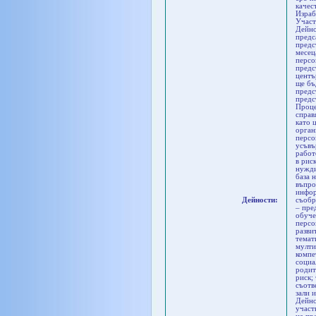
качес
Израб
Участ
Дейно
предс
предс
месец
персо
предс
центъ
ще бъ
предс
предс
Проце
справ
като 
орган
персо
усъвъ
работ
в рис
нужди
база 
въпро
инфор
Дейности:
съобр
– пре
обуче
персо
разви
темат
мулти
компе
социа
родит
риск;
съотв
зали 
Дейно
участ