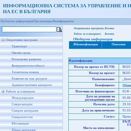
ИНФОРМАЦИОННА СИСТЕМА ЗА УПРАВЛЕНИЕ И 
НА ЕС В БЪЛГАРИЯ
Публична информация/
Организации/
Бенефициенти/
Оперативна програма:
Всички
Район за планиране:
Всички
Обобщена информация
Оперативни програми
Идентификация
Описание
Транспорт
Околна среда
Регионално развитие
Идентификация
Конкурентоспособност
Номер на проект от ИСУН:
BG051
Техническа помощ
Номер на проект:
BG051
Развитие на чов. ресурси
Наименование:
„Цент
Административен капацитет
Бенефициент:
Общи
Райони за планиране
Източник на финансиране:
ЕСФ 
Дата на решение на
Международен
05.08
договарящия орган:
Северозападен
Начална дата:
29.10
Дата на приключване:
01.03
Северен централен
Статус:
Прик
Североизточен
БЪЛ
Югозападен
ЮГО
Място на изпълнение:
Юже
Южен централен