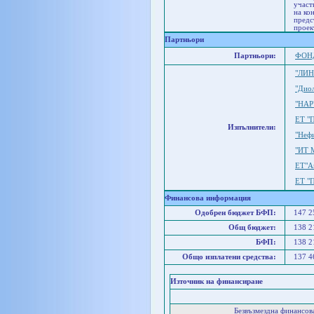
участ
на ко
предс
проек
Партньори
Партньори:
ФОН
"ЛИН
"Дио
"НАР
ЕТ "
Изпълнители:
"Неф
"ИТ 
ЕТ"А
ЕТ "
Финансова информация
Одобрен бюджет БФП:
147 
Общ бюджет:
138 
БФП:
138 
Общо изплатени средства:
137 
Източник на финансиране
Безвъзмездна финансо