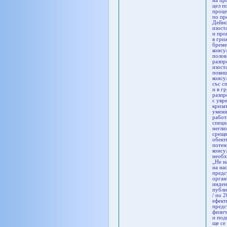
на пр
цел п
проце
по пр
Дейно
изост
и про
в гри
бреме
консу
полов
разпр
изост
повиш
консу
със с
и в г
разпр
с увр
криза
умени
работ
специ
негли
срещи
обект
потен
консу
необх
„Не н
на на
предс
орган
инден
публи
/ по 
ефект
предс
физич
и под
ще се