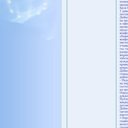
помещ
предв
броя 
1 див
поста
Дейно
на пр
и офи
прове
предс
конфе
общин
конфе
инсти
очакв
със с
разпр
видни
табел
нужди
привъ
напре
Дейно
станд
дейно
- Пед
на пе
състо
на пр
Опред
длъжн
Публи
канди
догов
Дейно
орган
власт
• Опр
съмве
качес
срочн