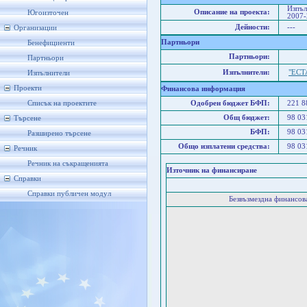
Изпъл
Описание на проекта:
Югоизточен
2007-
Дейности:
---
Организации
Партньори
Бенефициенти
Партньори:
Партньори
Изпълнители:
"ЕСТ
Изпълнители
Проекти
Финансова информация
Списък на проектите
Одобрен бюджет БФП:
221 
Общ бюджет:
98 0
Търсене
БФП:
98 0
Разширено търсене
Общо изплатени средства:
98 0
Речник
Речник на съкращенията
Източник на финансиране
Справки
Справки публичен модул
Безвъзмездна финансо