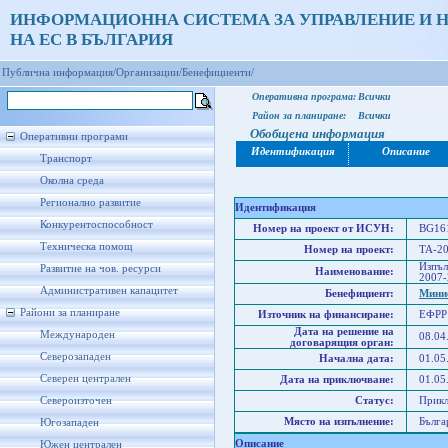
ИНФОРМАЦИОННА СИСТЕМА ЗА УПРАВЛЕНИЕ И 
НА ЕС В БЪЛГАРИЯ
Публична информация/
Организации/
Бенефициенти/
Оперативна програма:
Всички
Район за планиране:
Всички
Обобщена информация
Оперативни програми
Идентификация
Описание
Транспорт
Околна среда
Регионално развитие
Идентификация
Конкурентоспособност
Номер на проект от ИСУН:
BG161
Техническа помощ
Номер на проект:
TA-20
Изпъл
Развитие на чов. ресурси
Наименование:
2007-
Административен капацитет
Бенефициент:
Минис
Райони за планиране
Източник на финансиране:
ЕФРР
Дата на решение на
Международен
08.04
договарящия орган:
Северозападен
Начална дата:
01.05
Северен централен
Дата на приключване:
01.05
Североизточен
Статус:
Прик
Място на изпълнение:
Бълга
Югозападен
Описание
Южен централен