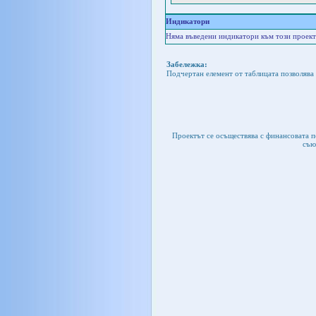
Индикатори
Няма въведени индикатори към този проект
Забележка:
Подчертан елемент от таблицата позволява 
Проектът се осъществява с финансовата 
съю