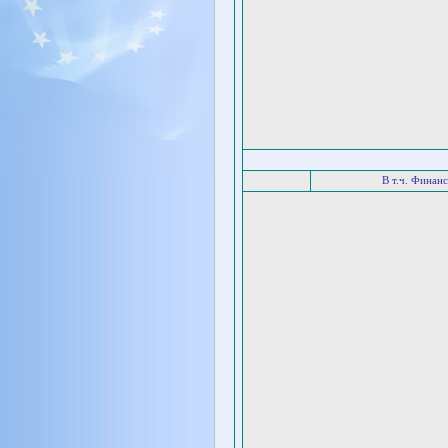
В т.ч. Финан