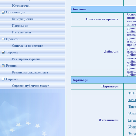
Па
П
Югоизточен
Описание
Организации
Основ
иконо
Бенефициенти
Описание на проекта:
еколо
живот
Партньори
Дейно
Дейно
Изпълнители
кампа
Дейно
Проекти
и про
проце
Списък на проектите
Дейно
Дейности:
изпъл
Търсене
Дейно
монта
Разширено търсене
Дейно
Дейно
Речник
Дейно
консу
Речник на съкращенията
Дейно
Справки
Партньори
Справки публичен модул
Партньори:
"ИНТ
"БРА
"Ене
"Алфа
Изпълнители:
Евро
"Дук
"Билд