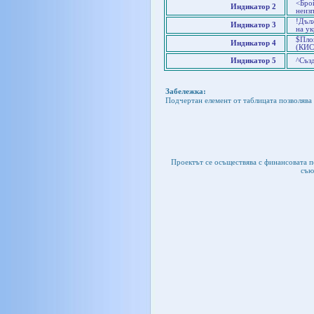
<Бро
Индикатор 2
неиз
!Дъл
Индикатор 3
на ук
$Площ
Индикатор 4
(КИС
Индикатор 5
^Съз
Забележка:
Подчертан елемент от таблицата позволява 
Проектът се осъществява с финансовата 
съю