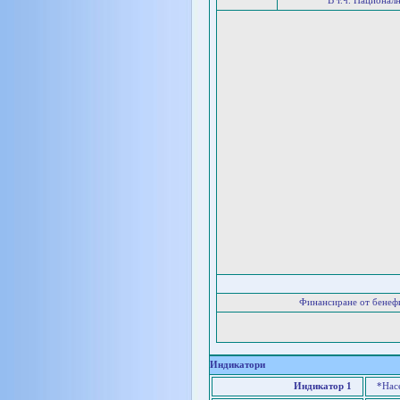
В т.ч. Национал
Финансиране от бенеф
Индикатори
Индикатор 1
*Нас