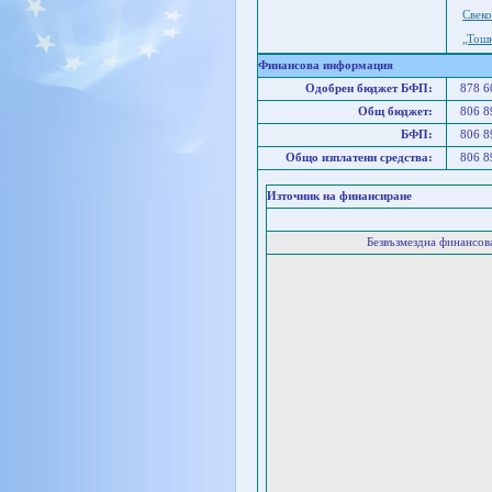
Свек
„Тош
Финансова информация
Одобрен бюджет БФП:
878 
Общ бюджет:
806 
БФП:
806 
Общо изплатени средства:
806 
Източник на финансиране
Безвъзмездна финансо