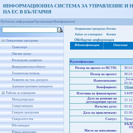
ИНФОРМАЦИОННА СИСТЕМА ЗА УПРАВЛЕНИЕ И 
НА ЕС В БЪЛГАРИЯ
Публична информация/
Организации/
Бенефициенти/
Оперативна програма:
Всички
Район за планиране:
Всички
Обобщена информация
Оперативни програми
Идентификация
Описание
Транспорт
Околна среда
Регионално развитие
Идентификация
Конкурентоспособност
Номер на проект от ИСУН:
BG161
Техническа помощ
Номер на проект:
BG161
„Геоз
Развитие на чов. ресурси
Наименование:
на гр
Административен капацитет
Бенефициент:
Общи
Райони за планиране
Източник на финансиране:
ЕФРР
Дата на решение на
Международен
21.12
договарящия орган:
Северозападен
Начална дата:
05.02
Северен централен
Дата на приключване:
05.09
Североизточен
Статус:
Прик
БЪЛ
Югозападен
ЮГО
Място на изпълнение:
Юже
Южен централен