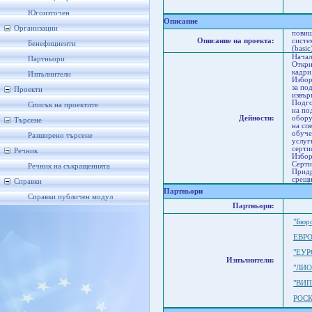
Р
Р
Югоизточен
Описание
Организации
повиш
Описание на проекта:
систе
Бенефициенти
(basic
Начал
Партньори
Откри
кадри
Изпълнители
Избор
за по
Проекти
извър
Подго
Списък на проектите
на по
Дейности:
обору
Търсене
на сп
обуче
Разширено търсене
услуг
серти
Речник
Избор
Серти
Речник на съкращенията
Придр
срещи
Справки
Партньори
Справки публичен модул
Партньори:
"Бюр
ЕВР
"ЕУР
Изпълнители:
"ЛИ
"ВИП
РОС