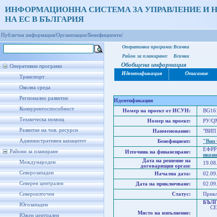
ИНФОРМАЦИОННА СИСТЕМА ЗА УПРАВЛЕНИЕ И 
НА ЕС В БЪЛГАРИЯ
Публична информация/
Организации/
Бенефициенти/
Оперативна програма:
Всички
Район за планиране:
Всички
Обобщена информация
Оперативни програми
Идентификация
Описание
Транспорт
Околна среда
Регионално развитие
Идентификация
Конкурентоспособност
Номер на проект от ИСУН:
BG161
Техническа помощ
Номер на проект:
РУ/QM
Развитие на чов. ресурси
Наименование:
"ВИП 
Административен капацитет
Бенефициент:
"Вип
ЕФРР
Райони за планиране
Източник на финансиране:
икон
Дата на решение на
Международен
19.08
договарящия орган:
Северозападен
Начална дата:
02.09
Северен централен
Дата на приключване:
02.09
Североизточен
Статус:
Прик
БЪЛ
Югозападен
СЕВ
Място на изпълнение:
Севе
Южен централен