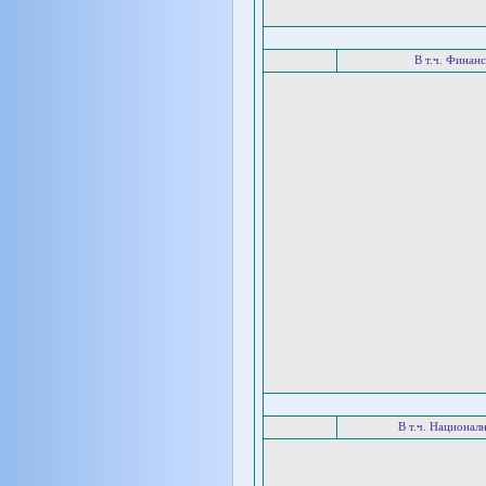
В т.ч. Финан
В т.ч. Национал