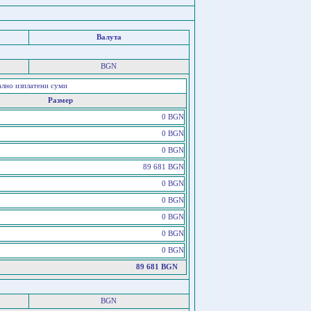
Валута
BGN
ално изплатени суми
Размер
0 BGN
0 BGN
0 BGN
89 681 BGN
0 BGN
0 BGN
0 BGN
0 BGN
0 BGN
89 681 BGN
BGN