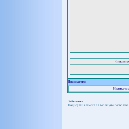
Финансир
Индикатори
Индикатор
Забележка:
Подчертан елемент от таблицата позволява 