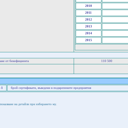
2010
2011
2012
2013
2014
2015
ане от бенефициента
110 500
 1
брой сертификати, въведени в подкрепените предприятия
показване на детайли при избирането му.