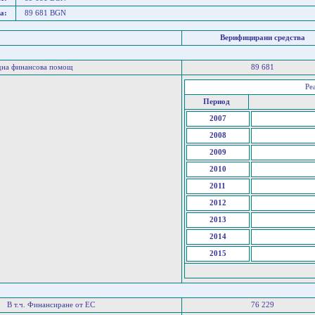
а:
89 681 BGN
Верифицирани средства
дна финансова помощ
89 681
Ре
Период
2007
2008
2009
2010
2011
2012
2013
2014
2015
В т.ч. Финансиране от ЕС
76 229