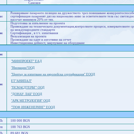
Самоков
Разширяване пазарните позиции на дружеството чрез повишаване конкурентоспособн
а:
сертификация пазарният дял на национално ниво за осветителните тела със светлод
насочат минимум 20% от тях.
Подготовка за изпълнение на проекта
Привеждане на техническата документация,контролните процеси, измервателните сре
на международните стандарти
и:
Сертификация , в т.ч. изпитвания
Визуализация на проекта
Провеждане на одит и изготвяне на отчет
Инвестиционна дейност, закупуване на оборудване
и:
"МИНПРОЕКТ" ЕАД
"Иновации"ООД
"Център за изпитване на европейска сертификация" ЕООД
ET"АНИПАЛ"
и:
"ПСМАСДТЕРБГ" ООД
"ДОНАУ ЛАБ" ЕООД
"АРК МЕТРОЛОГИЯ" ООД
"ТЮФ ИНЖЕНЕРИНГ" ЕООД
П:
100 000 BGN
т:
188 763 BGN
П:
89 681 BGN