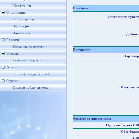
Югоизточен
Описание
Организации
Описание на проект
Бенефициенти
Партньори
Изпълнители
Дейност
Проекти
Списък на проектите
Партньори
Търсене
Партньор
Разширено търсене
Речник
Речник на съкращенията
Справки
Изпълнител
Справки публичен модул
Финансова информация
Одобрен бюджет БФ
Общ бюдже
БФ