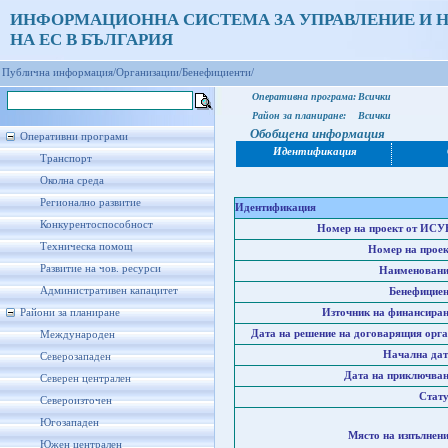
ИНФОРМАЦИОННА СИСТЕМА ЗА УПРАВЛЕНИЕ И 
НА ЕС В БЪЛГАРИЯ
Публична информация/
Организации/
Бенефициенти/
Оперативна програма:
Всички
Район за планиране:
Всички
Обобщена информация
Оперативни програми
Идентификация
Транспорт
Околна среда
Регионално развитие
Идентификация
Конкурентоспособност
Номер на проект от ИСУ
Техническа помощ
Номер на проек
Развитие на чов. ресурси
Наименовани
Административен капацитет
Бенефициен
Райони за планиране
Източник на финансиран
Дата на решение на договарящия орга
Международен
Начална дат
Северозападен
Дата на приключван
Северен централен
Стату
Североизточен
Югозападен
Място на изпълнени
Южен централен