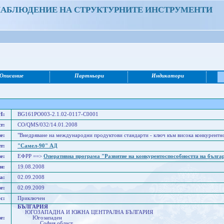
НАБЛЮДЕНИЕ НА СТРУКТУРНИТЕ ИНСТРУМЕНТИ
Описание
Партньори
Индикатори
Н:
BG161PO003-2.1.02-0117-C0001
т:
СО/QMS/032/14.01.2008
е:
"Внедряване на международни продуктови стандарти - ключ към висока конкурентн
т:
"Самел-90" АД
е:
ЕФРР ==>
Оперативна програма "Развитие на конкурентоспособността на бълга
н:
19.08.2008
а:
02.09.2008
е:
02.09.2009
с:
Приключен
БЪЛГАРИЯ
ЮГОЗАПАДНА И ЮЖНА ЦЕНТРАЛНА БЪЛГАРИЯ
е:
Югозападен
София област