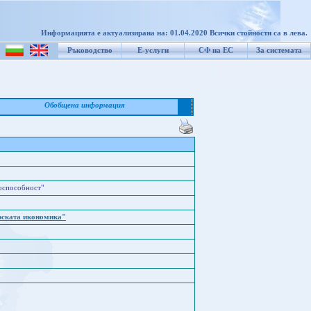
Информацията е актуализирана на: 01.04.2020 Всички стойности са в лева.
Ръководство
Е-услуги
СФ на ЕС
За системата
Обобщена информация
оспособност"
рската икономика"