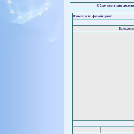
Общо изплатени средств
Източник на финансиране
Безвъзмез