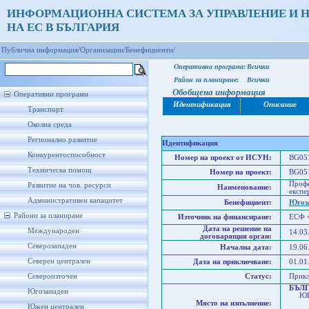
ИНФОРМАЦИОННА СИСТЕМА ЗА УПРАВЛЕНИЕ И 
НА ЕС В БЪЛГАРИЯ
Публична информация/
Организации/
Бенефициенти/
Оперативна програма:
Всички
Район за планиране:
Всички
Обобщена информация
Оперативни програми
Идентификация
Описание
Транспорт
Околна среда
Регионално развитие
Идентификация
Конкурентоспособност
Номер на проект от ИСУН:
BG051
Техническа помощ
Номер на проект:
BG051
Профе
Развитие на чов. ресурси
Наименование:
експе
Административен капацитет
Бенефициент:
Югоза
Райони за планиране
Източник на финансиране:
ЕСФ 
Дата на решение на
Международен
14.03
договарящия орган:
Северозападен
Начална дата:
19.06
Северен централен
Дата на приключване:
01.01
Североизточен
Статус:
Прик
БЪЛ
Югозападен
ЮГО
Място на изпълнение:
Юго
Южен централен