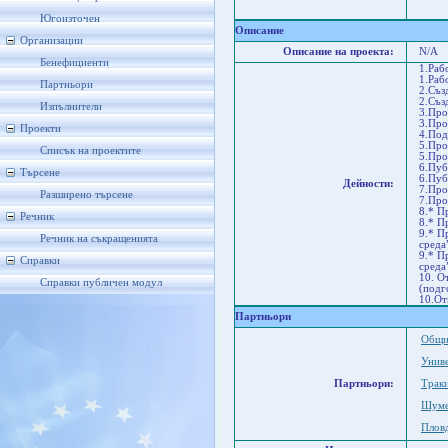
Бла
Бл
Югоизточен
Описание
Организации
Описание на проекта:
N/A
Бенефициенти
1.Раб
1.Раб
Партньори
2.Съз
2.Съз
Изпълнители
3.Про
3.Про
Проекти
4.Под
5.Про
Списък на проектите
5.Про
6.Пуб
Търсене
6.Пуб
Дейности:
7.Про
Разширено търсене
7.Про
8.* П
Речник
8.* П
9.* П
Речник на съкращенията
среда
9.* П
Справки
среда
10. О
Справки публичен модул
(подг
10.От
Партньори
Общи
Униве
Партньори:
Трак
Шуме
Плов