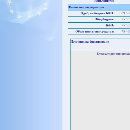
Изпълнители:
Финансова информация
Одобрен бюджет БФП:
89 5
Общ бюджет:
75 5
БФП:
75 5
Общо изплатени средства:
75 4
Източник на финансиране
Безвъзмездна финансо