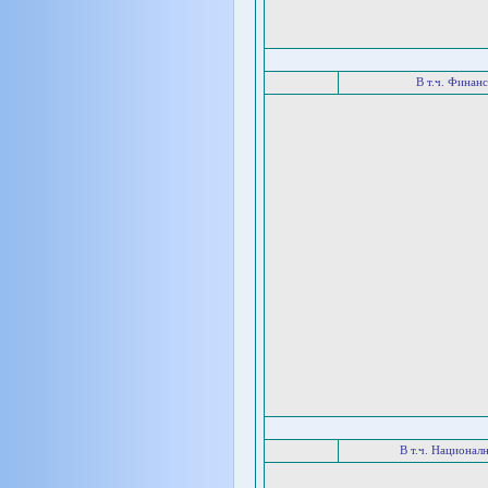
В т.ч. Финан
В т.ч. Национал