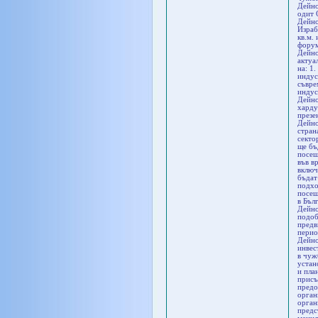
Дейно
одит 
Дейно
Израб
кв.м.
фору
Дейно
актуа
на: 1
индус
съвре
индус
Дейно
харду
презе
Дейно
стран
секто
ще бъ
посещ
във в
включ
бъдат
подхо
посещ
в Бъл
Дейно
подоб
предв
перио
Дейно
инвес
в чуж
устан
и пла
присъ
предо
орган
орган
предс