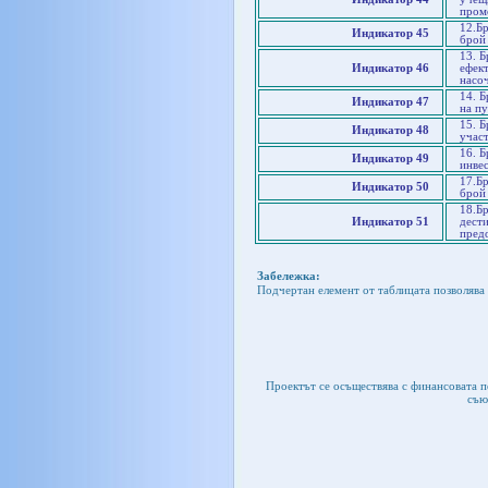
пром
12.Б
Индикатор 45
брой
13. 
Индикатор 46
ефек
насо
14. 
Индикатор 47
на п
15. 
Индикатор 48
учас
16. 
Индикатор 49
инве
17.Б
Индикатор 50
брой
18.Б
Индикатор 51
дести
пред
Забележка:
Подчертан елемент от таблицата позволява 
Проектът се осъществява с финансовата 
съю