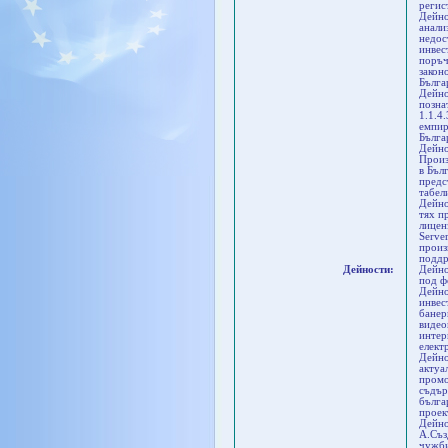
регис
Дейно
анали
недос
инвес
поръч
закон
Бълга
Дейно
позна
1.1.4
емпир
Бълга
Дейно
Произ
в Бъл
предс
табел
Дейно
тях п
лицен
Serve
произ
поддр
Дейности:
Дейно
под ф
Дейно
инвес
банер
видео
интер
елект
Дейно
актуа
промо
съдър
бълга
проек
Дейно
А.Съз
чужб