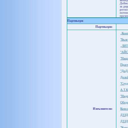
менид
Дейно
за ди
регио
потен
презе
Партньори
Партньори:
„Кон
"Бъл
„ЛИТ
"АЙ
"Нац
Праг
"ДиД
Дело
"Студ
A.T.
"Инд
Обед
Изпълнители:
Консо
ДЗЗД
ДЗЗД
"Кон