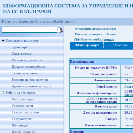
ИНФОРМАЦИОННА СИСТЕМА ЗА УПРАВЛЕНИЕ И 
НА ЕС В БЪЛГАРИЯ
Публична информация/
Организации/
Бенефициенти/
Оперативна програма:
Всички
Район за планиране:
Всички
Обобщена информация
Оперативни програми
Идентификация
Описание
Транспорт
Околна среда
Регионално развитие
Идентификация
Конкурентоспособност
Номер на проект от ИСУН:
BG161
Техническа помощ
Номер на проект:
---
Развитие на чов. ресурси
Наименование:
"Попу
Административен капацитет
Бенефициент:
Бълга
ЕФРР
Райони за планиране
Източник на финансиране:
икон
Дата на решение на
Международен
10.07
договарящия орган:
Северозападен
Начална дата:
14.09
Северен централен
Дата на приключване:
26.12
Североизточен
Статус:
Прик
Място на изпълнение:
Бълга
Югозападен
Описание
Южен централен