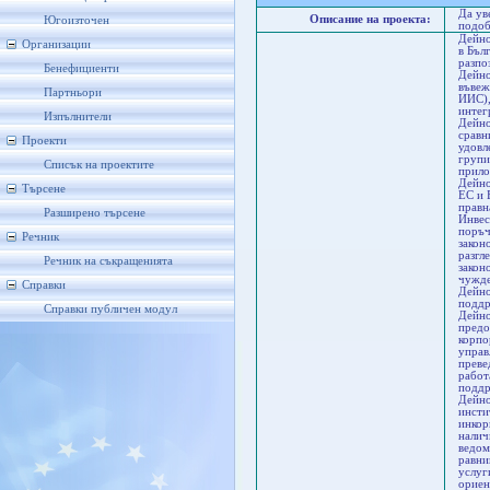
Да ув
Описание на проекта:
Югоизточен
подоб
Дейно
Организации
в Бъл
разпо
Бенефициенти
Дейно
въвеж
Партньори
ИИС),
интег
Изпълнители
Дейно
сравн
Проекти
удовл
групи
Списък на проектите
прило
Дейно
Търсене
ЕС и 
правн
Разширено търсене
Инвес
поръч
Речник
закон
разгл
Речник на съкращенията
закон
чужде
Справки
Дейно
подд
Справки публичен модул
Дейно
предо
корпо
управ
преве
работ
поддр
Дейно
инсти
инкор
налич
ведом
равни
услуг
ориен