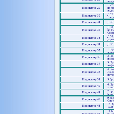
паза
Д 28
Индикатор 29
на м
подд
Д 29:
Индикатор 30
Инди
Индикатор 31
Д 30
Д 31
Индикатор 32
на Бъ
Севе
Д 32
Индикатор 33
упра
Индикатор 34
Д 33:
1. Б
Индикатор 35
проек
2. Бр
Индикатор 36
инве
3. Бр
Индикатор 37
инфо
4. Ув
Индикатор 38
съот
потре
Индикатор 39
5.Бр
6. Б
Индикатор 40
аген
7.Бр
Индикатор 41
брой
9.Бр
Индикатор 42
Опре
10. 
Индикатор 43
БАИ 
11.Б
Индикатор 44
учещ