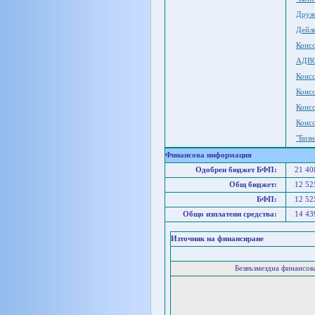
Друж
Дейл
Конс
АДВ
Конс
Конс
Конс
Конс
"Биз
Финансова информация
Одобрен бюджет БФП:
21 40
Общ бюджет:
12 52
БФП:
12 52
Общо изплатени средства:
14 43
Източник на финансиране
Безвъзмездна финансо