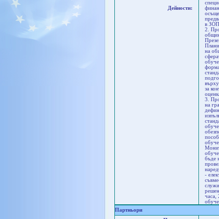
специ
Дейности:
финан
осъще
предв
в ЗОП
2. Пр
общин
Презе
Плани
на об
сфера
обуче
форма
станд
подго
върху
за ко
оценк
3. Пр
на гр
дефин
изпъл
станд
обуче
обезп
пособ
обуче
Монит
обуче
бъде 
прове
наред
- еле
съвме
служи
решен
часа,
обуче
Партньори