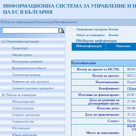
ИНФОРМАЦИОННА СИСТЕМА ЗА УПРАВЛЕНИЕ И 
НА ЕС В БЪЛГАРИЯ
Публична информация/
Организации/
Бенефициенти/
Оперативна програма:
Всички
Район за планиране:
Всички
Обобщена информация
Оперативни програми
Идентификация
Описание
Транспорт
Околна среда
Регионално развитие
Идентификация
Конкурентоспособност
Номер на проект от ИСУН:
BG051
Техническа помощ
Номер на проект:
M13-
Развитие на чов. ресурси
Наименование:
Подоб
Административен капацитет
Бенефициент:
Общи
Райони за планиране
Източник на финансиране:
ЕСФ 
Дата на решение на
Международен
27.06
договарящия орган:
Северозападен
Начална дата:
04.08
Дата на приключване:
31.12
Северен централен
Статус:
Прик
Североизточен
БЪЛ
Югозападен
ЮГО
Място на изпълнение:
Юже
Южен централен