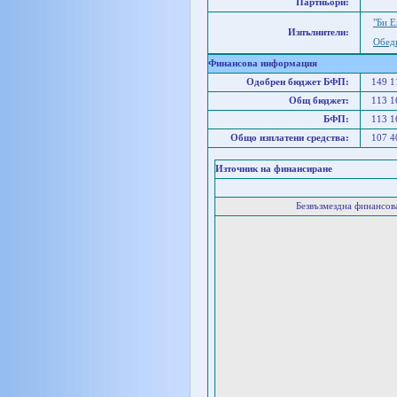
Партньори:
"Би 
Изпълнители:
Обеди
Финансова информация
Одобрен бюджет БФП:
149 
Общ бюджет:
113 
БФП:
113 
Общо изплатени средства:
107 
Източник на финансиране
Безвъзмездна финансо