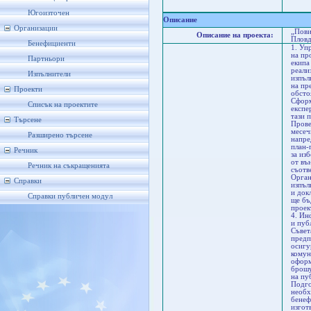
Па
Б
Югоизточен
Описание
Организации
„Пови
Описание на проекта:
Пловд
Бенефициенти
1. Уп
на пр
Партньори
екипа
реали
Изпълнители
изпъл
на пр
Проекти
обсто
Сформ
Списък на проектите
експе
тази 
Търсене
Прове
месеч
Разширено търсене
напре
план-
Речник
за из
от въ
Речник на съкращенията
съотв
Орган
Справки
изпъл
и док
Справки публичен модул
ще бъ
проек
4. Ин
и пуб
Съвет
предп
осигу
комун
оформ
брошу
на пу
Подго
необх
бенеф
изгот