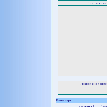
В т.ч. Национал
Финансиране от бенеф
Индикатори
Индикатор 1
Служ