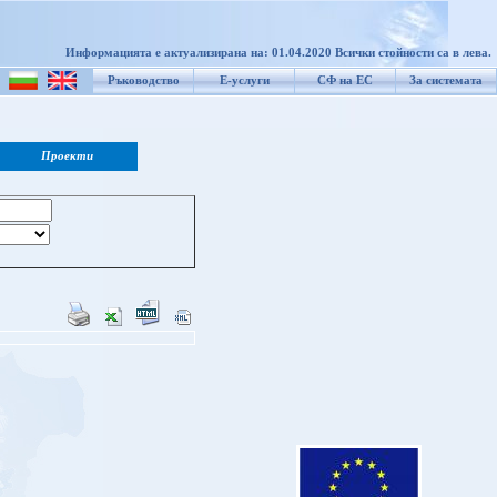
Информацията е актуализирана на: 01.04.2020 Всички стойности са в лева.
Ръководство
Е-услуги
СФ на ЕС
За системата
Проекти