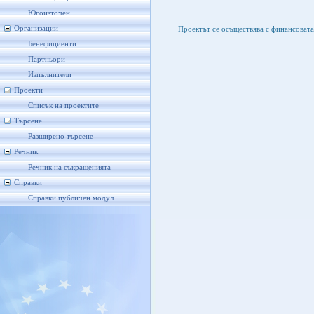
Югоизточен
Организации
Проектът се осъществява с финансоват
Бенефициенти
Партньори
Изпълнители
Проекти
Списък на проектите
Търсене
Разширено търсене
Речник
Речник на съкращенията
Справки
Справки публичен модул