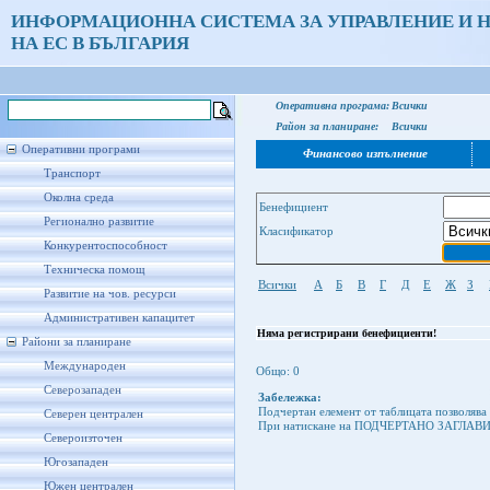
ИНФОРМАЦИОННА СИСТЕМА ЗА УПРАВЛЕНИЕ И 
НА ЕС В БЪЛГАРИЯ
Оперативна програма:
Всички
Район за планиране:
Всички
Оперативни програми
Финансово изпълнение
Транспорт
Околна среда
Бенефициент
Регионално развитие
Класификатор
Конкурентоспособност
Техническа помощ
Всички
A
Б
В
Г
Д
Е
Ж
З
Развитие на чов. ресурси
Административен капацитет
Няма регистрирани бенефициенти!
Райони за планиране
Международен
Общо: 0
Северозападен
Забележка:
Подчертан елемент от таблицата позволява 
Северен централен
При натискане на ПОДЧЕРТАНО ЗАГЛАВИЕ н
Североизточен
Югозападен
Южен централен