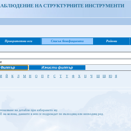
НАБЛЮДЕНИЕ НА СТРУКТУРНИТЕ ИНСТРУМЕНТИ
Приоритетни оси
Списък бенефициенти
Райони
И
Й
К
Л
М
Н
О
П
Р
С
Т
У
Ф
Х
Ц
Ч
Ш
Щ
Ю
Я
показване на детайли при избирането му.
а колона, данните в нея се подреждат по възходящ или низходящ ред.